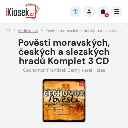
Přejít na hlavní obsah
0
Audioknihy
Pověsti moravských, českých a slezských hr
Pověsti moravských,
českých a slezských
hradů Komplet 3 CD
Čechomor
,
František Černý
,
Karel Holas