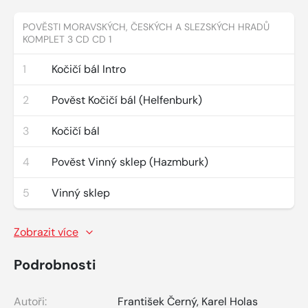
POVĚSTI MORAVSKÝCH, ČESKÝCH A SLEZSKÝCH HRADŮ
KOMPLET 3 CD CD 1
1
Kočičí bál Intro
2
Pověst Kočičí bál (Helfenburk)
3
Kočičí bál
4
Pověst Vinný sklep (Hazmburk)
5
Vinný sklep
Zobrazit více
Podrobnosti
Autoři:
František Černý
,
Karel Holas