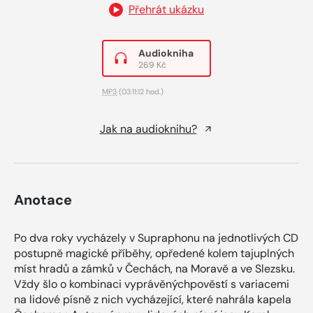
Přehrát ukázku
Audiokniha
269 Kč
MP3
(03:11:12 hod.)
Jak na audioknihu?
Anotace
Po dva roky vycházely v Supraphonu na jednotlivých CD
postupně magické příběhy, opředené kolem tajuplných
míst hradů a zámků v Čechách, na Moravě a ve Slezsku.
Vždy šlo o kombinaci vyprávěnýchpověstí s variacemi
na lidové písně z nich vycházející, které nahrála kapela