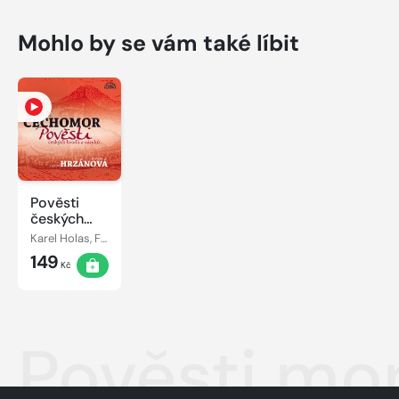
Mohlo by se vám také líbit
Pověsti
českých
hradů a
Karel Holas, František Černý
zámků
149
Kč
Pověsti mo