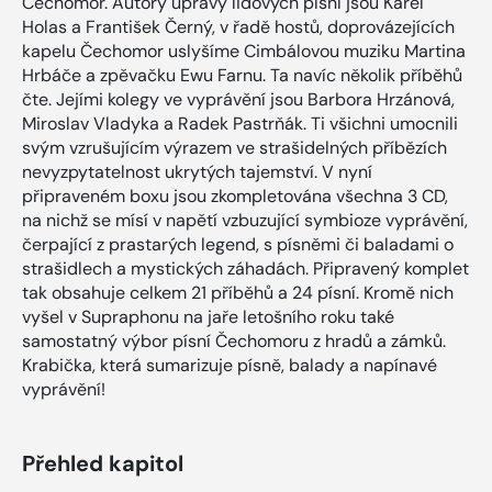
Čechomor. Autory úpravy lidových písní jsou Karel
Holas a František Černý, v řadě hostů, doprovázejících
kapelu Čechomor uslyšíme Cimbálovou muziku Martina
Hrbáče a zpěvačku Ewu Farnu. Ta navíc několik příběhů
čte. Jejími kolegy ve vyprávění jsou Barbora Hrzánová,
Miroslav Vladyka a Radek Pastrňák. Ti všichni umocnili
svým vzrušujícím výrazem ve strašidelných příbězích
nevyzpytatelnost ukrytých tajemství. V nyní
připraveném boxu jsou zkompletována všechna 3 CD,
na nichž se mísí v napětí vzbuzující symbioze vyprávění,
čerpající z prastarých legend, s písněmi či baladami o
strašidlech a mystických záhadách. Připravený komplet
tak obsahuje celkem 21 příběhů a 24 písní. Kromě nich
vyšel v Supraphonu na jaře letošního roku také
samostatný výbor písní Čechomoru z hradů a zámků.
Krabička, která sumarizuje písně, balady a napínavé
vyprávění!
Přehled kapitol