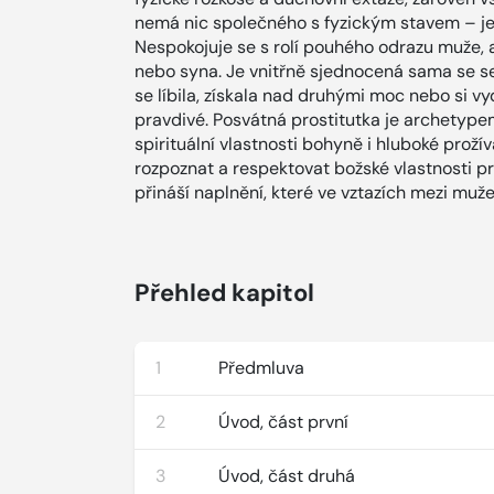
nemá nic společného s fyzickým stavem – je 
Nespokojuje se s rolí pouhého odrazu muže, a
nebo syna. Je vnitřně sjednocená sama se sebo
se líbila, získala nad druhými moc nebo si vyd
pravdivé. Posvátná prostitutka je archetypem
spirituální vlastnosti bohyně i hluboké proží
rozpoznat a respektovat božské vlastnosti pr
přináší naplnění, které ve vztazích mezi muže
Přehled kapitol
1
Předmluva
2
Úvod, část první
3
Úvod, část druhá