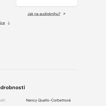
Jak na audioknihu?
íce
drobnosti
oři:
Nancy Qualls-Corbettová