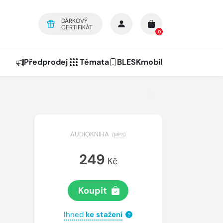
DÁRKOVÝ
CERTIFIKÁT
0
Předprodej
Témata
BLESKmobil
AUDIOKNIHA
(
MP3
)
249
Kč
Koupit
Ihned
ke stažení
?