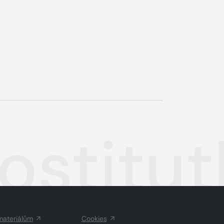
ostitut
materiálům
Cookies