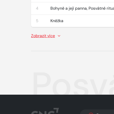
4
Bohyně a její panna, Posvátné ritu
5
Kněžka
Zobrazit více
Posv