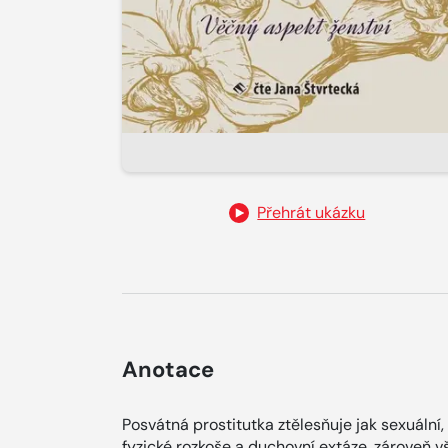
Přehrát ukázku
Anotace
Posvátná prostitutka ztělesňuje jak sexuální
fyzické rozkoše a duchovní extáze, zároveň v