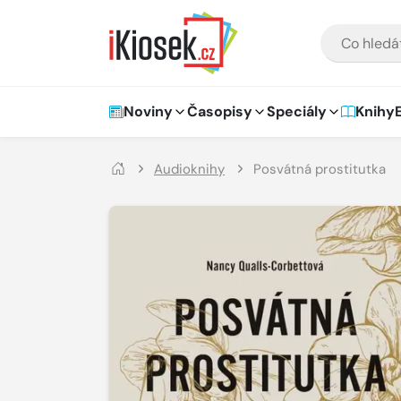
Přejít na hlavní obsah
VYHLEDÁVÁNÍ
Hlavní navigace
Noviny
Časopisy
Speciály
Knihy
Audioknihy
Posvátná prostitutka