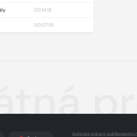
ály
00:14:18
00:07:19
átná pr
Autorská práva k publikovaným 