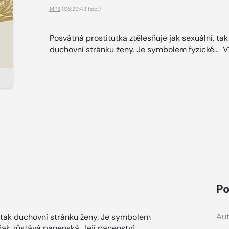
MP3
(06:29:43 hod.)
Posvátná prostitutka ztělesňuje jak sexuální, tak
duchovní stránku ženy. Je symbolem fyzické...
V
Po
Aut
, tak duchovní stránku ženy. Je symbolem
šak zůstává panenská. Její panenství