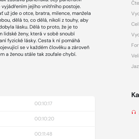
Čte
vyjádřením jejího vnitřního postoje.
ť už jde o otce, bratra, milence, manžela
Vyd
u, dělá to, co dělá, nikoli z touhy, aby
Cel
obyla lásku. Dělá to proto, že je to
 lidské ženy, která v sobě snoubí
Vy
vaní fyzické lásky. Cesta k ní pomáhá
For
ojevující se v každém člověku a zároveň
m a ženou stále tak zoufale chybí.
Vel
Jaz
Ka
00:10:17
00:10:20
00:11:48