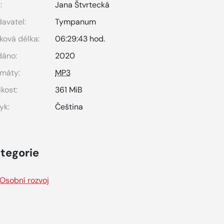
:
Jana Štvrtecká
avatel:
Tympanum
ková délka:
06:29:43 hod.
dáno:
2020
máty:
MP3
ikost:
361 MiB
yk:
Čeština
tegorie
Osobní rozvoj