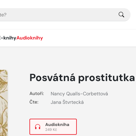
E-knihy
Audioknihy
Posvátná prostitutka
Autoři:
Nancy Qualls-Corbettová
Čte:
Jana Štvrtecká
Audiokniha
249 Kč