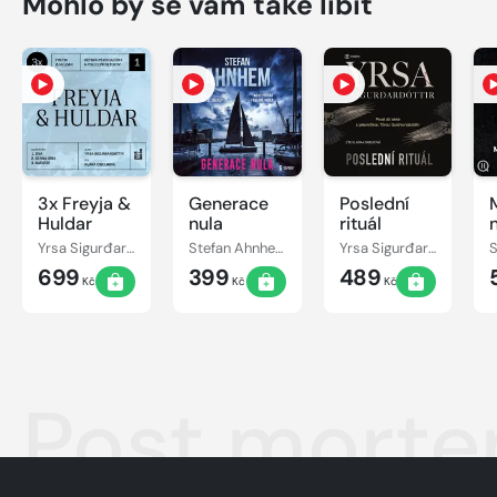
Mohlo by se vám také líbit
3x Freyja &
Generace
Poslední
Huldar
nula
rituál
Yrsa Sigurđardóttir
Stefan Ahnhem
Yrsa Sigurđardóttir
699
399
489
Kč
Kč
Kč
Post mort