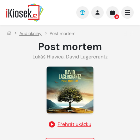
Přejít na hlavní obsah
0
Audioknihy
Post mortem
Post mortem
Lukáš Hlavica
,
David Lagercrantz
Přehrát ukázku