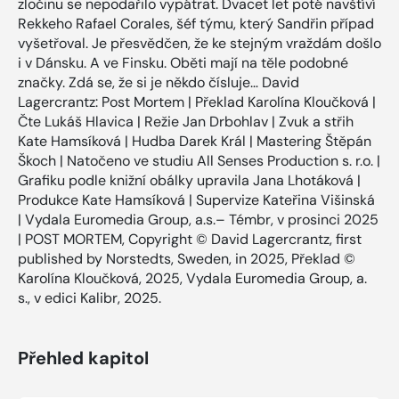
zločinu se nepodařilo vypátrat. Dvacet let poté navštíví
Rekkeho Rafael Corales, šéf týmu, který Sandřin případ
vyšetřoval. Je přesvědčen, že ke stejným vraždám došlo
i v Dánsku. A ve Finsku. Oběti mají na těle podobné
značky. Zdá se, že si je někdo čísluje… David
Lagercrantz: Post Mortem | Překlad Karolína Kloučková |
Čte Lukáš Hlavica | Režie Jan Drbohlav | Zvuk a střih
Kate Hamsíková | Hudba Darek Král | Mastering Štěpán
Škoch | Natočeno ve studiu All Senses Production s. r.o. |
Grafiku podle knižní obálky upravila Jana Lhotáková |
Produkce Kate Hamsíková | Supervize Kateřina Višinská
| Vydala Euromedia Group, a.s.– Témbr, v prosinci 2025
| POST MORTEM, Copyright © David Lagercrantz, first
published by Norstedts, Sweden, in 2025, Překlad ©
Karolína Kloučková, 2025, Vydala Euromedia Group, a.
s., v edici Kalibr, 2025.
Přehled kapitol