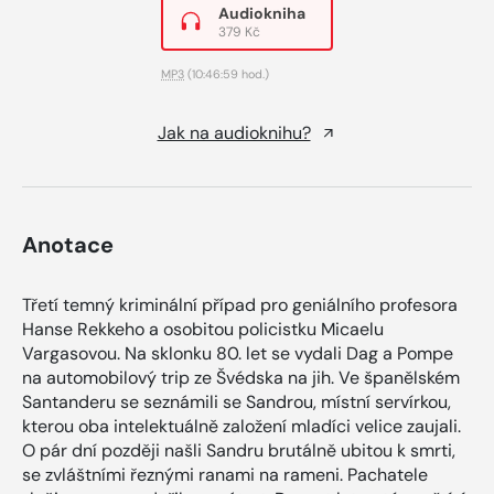
Audiokniha
379 Kč
MP3
(10:46:59 hod.)
Jak na audioknihu?
Anotace
Třetí temný kriminální případ pro geniálního profesora
Hanse Rekkeho a osobitou policistku Micaelu
Vargasovou. Na sklonku 80. let se vydali Dag a Pompe
na automobilový trip ze Švédska na jih. Ve španělském
Santanderu se seznámili se Sandrou, místní servírkou,
kterou oba intelektuálně založení mladíci velice zaujali.
O pár dní později našli Sandru brutálně ubitou k smrti,
se zvláštními řeznými ranami na rameni. Pachatele