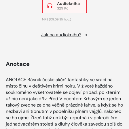
Audiokniha
329 Kč
MP3
(09:09:35 hod.)
Jak na audioknihu?
Anotace
ANOTACE Básník české akční fantastiky se vrací na
místo činu v deštivém krimi noiru. V životě každého
soukromého vyšetřovatele se objeví případ, po kterém
už nic není jako dřív. Před Vincentem Krhavým se jeden
takový zvedne ze dna věčně prázdné lahve, a když se ho
nezbaví ani típnutím v popelníku plném vajglů, nakonec
se ho ujme. Žízeň totiž umí být urputná i v pokročilém
jednadvacátém století a dluhy člověka zavedou spíš do