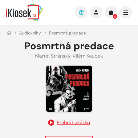
Přejít na hlavní obsah
0
Audioknihy
Posmrtná predace
Posmrtná predace
Martin Stránský
,
Vilém Koubek
Přehrát ukázku