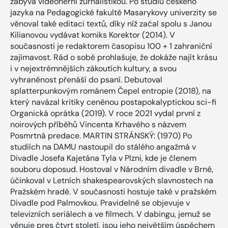
zabývá videoherní žurnalistikou. Po studiu českého
jazyka na Pedagogické fakultě Masarykovy univerzity se
věnoval také editaci textů, díky níž začal spolu s Janou
Kilianovou vydávat komiks Korektor (2014). V
současnosti je redaktorem časopisu 100 + 1 zahraniční
zajímavost. Rád o sobě prohlašuje, že dokáže najít krásu
i v nejextrémnějších zákoutích kultury, a svou
vyhraněnost přenáší do psaní. Debutoval
splatterpunkovým románem Čepel entropie (2018), na
který navázal kritiky ceněnou postapokalyptickou sci-fi
Organická oprátka (2019). V roce 2021 vydal první z
noirových příběhů Vincenta Krhavého s názvem
Posmrtná predace. MARTIN STRÁNSKÝ: (1970) Po
studiích na DAMU nastoupil do stálého angažmá v
Divadle Josefa Kajetána Tyla v Plzni, kde je členem
souboru doposud. Hostoval v Národním divadle v Brně,
účinkoval v Letních shakespearovských slavnostech na
Pražském hradě. V současnosti hostuje také v pražském
Divadle pod Palmovkou. Pravidelně se objevuje v
televizních seriálech a ve filmech. V dabingu, jemuž se
věnuje pres čtvrt století, jsou jeho největším úspěchem