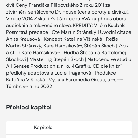
dvě Ceny Františka Filipovského Z roku 2011 za
ztvárnění seriálového Dr. House (cena poroty a diváku).
V roce 2014 získal i Zvláštní cenu AVA za přínos oboru
audioknih a mluveného slova. KREDITY: Vilém Koubek:
Posmrtná predace | Čte Martin Stránský | Úvodní citace
Anita Krausová | Koncept Kateřina Višinská | Režie
Martin Stránský, Kate Hamsíková¬, Štěpán Škoch | Zvuk
a střih Kate Hamsíková¬ | Hudba Štěpán a Bartoloměj
Škochovi | Mastering Štěpán Škoch | Natočeno ve studiu
All Senses Production s. r.¬o.¬| Grafiku CD dle knižní
předlohy adaptovala Lucie Traganová | Produkce
Kateřina Višinská | Vydala Euromedia Group, a.¬s.¬–
Témbr, v¬ říjnu 2022
Přehled kapitol
1
Kapitola 1