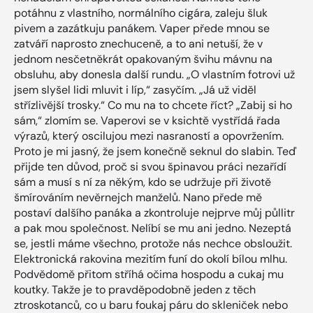
potáhnu z vlastního, normálního cigára, zaleju šluk
pivem a zazátkuju panákem. Vaper přede mnou se
zatváří naprosto znechuceně, a to ani netuší, že v
jednom nesčetněkrát opakovaným švihu mávnu na
obsluhu, aby donesla další rundu. „O vlastním fotrovi už
jsem slyšel lidi mluvit i líp,“ zasyčím. „Já už viděl
střízlivější trosky.“ Co mu na to chcete říct? „Zabij si ho
sám,“ zlomím se. Vaperovi se v ksichtě vystřídá řada
výrazů, který oscilujou mezi nasraností a opovržením.
Proto je mi jasný, že jsem konečně seknul do slabin. Teď
přijde ten důvod, proč si svou špinavou práci nezařídí
sám a musí s ní za někým, kdo se udržuje při životě
šmírováním nevěrnejch manželů. Nano přede mě
postaví dalšího panáka a zkontroluje nejprve můj půllitr
a pak mou společnost. Nelíbí se mu ani jedno. Nezeptá
se, jestli máme všechno, protože nás nechce obsloužit.
Elektronická rakovina mezitím funí do okolí bílou mlhu.
Podvědomě přitom stříhá očima hospodu a cukaj mu
koutky. Takže je to pravděpodobně jeden z těch
ztroskotanců, co u baru foukaj páru do skleniček nebo