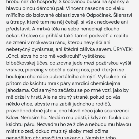
hrobu než do hospody. S kocovinou bušící na spánky a
hlavou plnou démonů pak Vincent nasedne do vlaku
mířícího do izolované oblasti zvané Odpočinek. Šílenství
a útrapy, které tam na něj čekají, si však nedovede ani
představit. A mrtvá těla na sebe nenechají dlouho
čekat. O slovo se přihlásí také tamní podsvětí a realita
se změní v mokvavou ránu, kterou nevyléčí ani
nebetyčný cynismus, ani štědrá zálivka savem. ÚRYVEK:
„Chci, abys ho pro mě vodkrouh!“ vyštěknou
blbečkovskej účes, co zrovna jede mezi pozérskou vyšší
vrstvou, piercing v obočí a ostrej nos, pod kterým se
houfujou chomáče pubertálního chmýří. Vyfoukne mi
přitom do ksichtu mrak páry smrdící chemickejma
jahodama. Od samýho začátku se po mně vozí, jako by
mě držel v hrsti. Ale na druhý straně, pokud po vás
někdo chce, abyste mu zabili jednoho z rodičů,
pravděpodobně jste v jeho hlavě něco jako sourozenci.
Kdoví. Neřeším ho. Nedám mu pěstí, i když mi fouká do
ksichtu páru. Nezvednu ho ze židle a nebudu mu hlavou
mlátit o zeď, dokud mu z tý skoby mezi očima
nenadělám chrupavčitou sekanou. Namísto toho