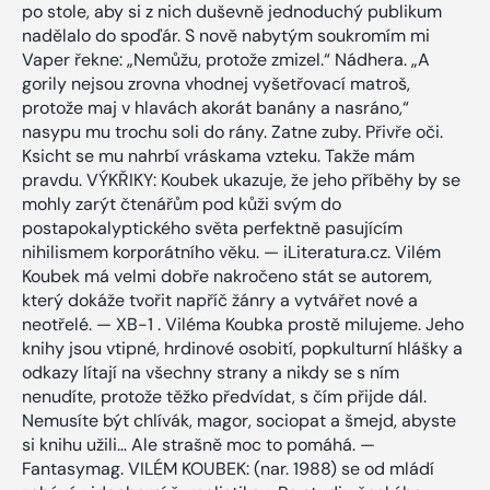
po stole, aby si z nich duševně jednoduchý publikum
nadělalo do spoďár. S nově nabytým soukromím mi
Vaper řekne: „Nemůžu, protože zmizel.“ Nádhera. „A
gorily nejsou zrovna vhodnej vyšetřovací matroš,
protože maj v hlavách akorát banány a nasráno,“
nasypu mu trochu soli do rány. Zatne zuby. Přivře oči.
Ksicht se mu nahrbí vráskama vzteku. Takže mám
pravdu. VÝKŘIKY: Koubek ukazuje, že jeho příběhy by se
mohly zarýt čtenářům pod kůži svým do
postapokalyptického světa perfektně pasujícím
nihilismem korporátního věku. — iLiteratura.cz. Vilém
Koubek má velmi dobře nakročeno stát se autorem,
který dokáže tvořit napříč žánry a vytvářet nové a
neotřelé. — XB-1 . Viléma Koubka prostě milujeme. Jeho
knihy jsou vtipné, hrdinové osobití, popkulturní hlášky a
odkazy lítají na všechny strany a nikdy se s ním
nenudíte, protože těžko předvídat, s čím přijde dál.
Nemusíte být chlívák, magor, sociopat a šmejd, abyste
si knihu užili… Ale strašně moc to pomáhá. —
Fantasymag. VILÉM KOUBEK: (nar. 1988) se od mládí