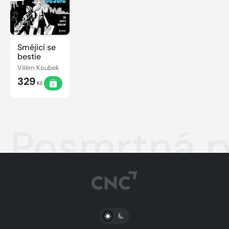
Smějící se
bestie
Vilém Koubek
329
Kč
Posmrtná 
PŘEPNOUT SVĚTLÝ/TMAVÝ REŽIM