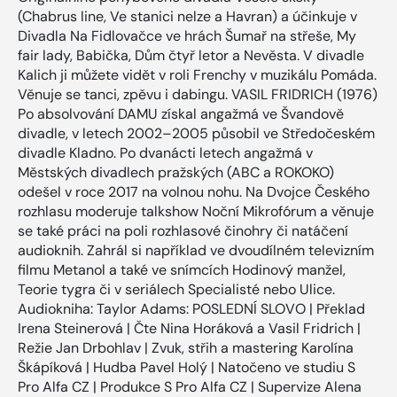
(Chabrus line, Ve stanici nelze a Havran) a účinkuje v
Divadla Na Fidlovačce ve hrách Šumař na střeše, My
fair lady, Babička, Dům čtyř letor a Nevěsta. V divadle
Kalich ji můžete vidět v roli Frenchy v muzikálu Pomáda.
Věnuje se tanci, zpěvu i dabingu. VASIL FRIDRICH (1976)
Po absolvování DAMU získal angažmá ve Švandově
divadle, v letech 2002–2005 působil ve Středočeském
divadle Kladno. Po dvanácti letech angažmá v
Městských divadlech pražských (ABC a ROKOKO)
odešel v roce 2017 na volnou nohu. Na Dvojce Českého
rozhlasu moderuje talkshow Noční Mikrofórum a věnuje
se také práci na poli rozhlasové činohry či natáčení
audioknih. Zahrál si například ve dvoudílném televizním
filmu Metanol a také ve snímcích Hodinový manžel,
Teorie tygra či v seriálech Specialisté nebo Ulice.
Audiokniha: Taylor Adams: POSLEDNÍ SLOVO | Překlad
Irena Steinerová | Čte Nina Horáková a Vasil Fridrich |
Režie Jan Drbohlav | Zvuk, střih a mastering Karolína
Škápíková | Hudba Pavel Holý | Natočeno ve studiu S
Pro Alfa CZ | Produkce S Pro Alfa CZ | Supervize Alena