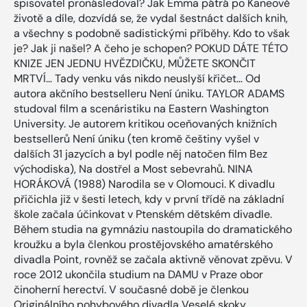
spisovatel pronásledoval? Jak Emma pátrá po Kaneově
životě a díle, dozvídá se, že vydal šestnáct dalších knih,
a všechny s podobně sadistickými příběhy. Kdo to však
je? Jak ji našel? A čeho je schopen? POKUD DÁTE TÉTO
KNIZE JEN JEDNU HVĚZDIČKU, MŮŽETE SKONČIT
MRTVÍ... Tady venku vás nikdo neuslyší křičet… Od
autora akčního bestselleru Není úniku. TAYLOR ADAMS
studoval film a scenáristiku na Eastern Washington
University. Je autorem kritikou oceňovaných knižních
bestsellerů Není úniku (ten kromě češtiny vyšel v
dalších 31 jazycích a byl podle něj natočen film Bez
východiska), Na dostřel a Most sebevrahů. NINA
HORÁKOVÁ (1988) Narodila se v Olomouci. K divadlu
přičichla již v šesti letech, kdy v první třídě na základní
škole začala účinkovat v Ptenském dětském divadle.
Během studia na gymnáziu nastoupila do dramatického
kroužku a byla členkou prostějovského amatérského
divadla Point, rovněž se začala aktivně věnovat zpěvu. V
roce 2012 ukončila studium na DAMU v Praze obor
činoherní herectví. V současné době je členkou
Originálního pohybového divadla Veselé skoky