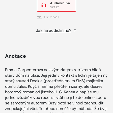
Audiokniha
379 Kč
MP3
(10:21:12 hod.)
Jak na audioknihu?
Anotace
Emma Carpenterová se svým zlatým retrívrem hlídá
starý dům na pláži. Její jediný kontakt s lidmi je tajemný
starý soused Deek a (prostřednictvím SMS) majitelka
domu Jules. Když si Emma přečte mizerný, ale děsivý
hororový román od jistého H. G. Kanea a napíše mu
jednohvězdičkovou recenzi, vtáhne ji to do online sporu
se samotným autorem. Brzy poté se v noci začnou dít
znepokojující věci. To přece nemůže být náhoda. Že by ji