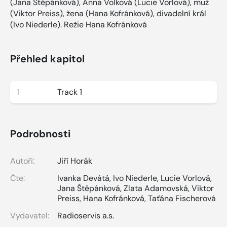
(Jana Štěpánková), Anna Volková (Lucie Vorlová), muž
(Viktor Preiss), žena (Hana Kofránková), divadelní král
(Ivo Niederle). Režie Hana Kofránková
Přehled kapitol
1
Track 1
Podrobnosti
Autoři:
Jiří Horák
Čte:
Ivanka Devátá
,
Ivo Niederle
,
Lucie Vorlová
,
Jana Štěpánková
,
Zlata Adamovská
,
Viktor
Preiss
,
Hana Kofránková
,
Taťána Fischerová
Vydavatel:
Radioservis a.s.