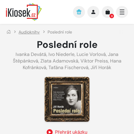
Přejít na hlavní obsah
0
Audioknihy
Poslední role
Poslední role
Ivanka Devátá
,
Ivo Niederle
,
Lucie Vorlová
,
Jana
Štěpánková
,
Zlata Adamovská
,
Viktor Preiss
,
Hana
Kofránková
,
Taťána Fischerová
,
Jiří Horák
Přehrát ukázku