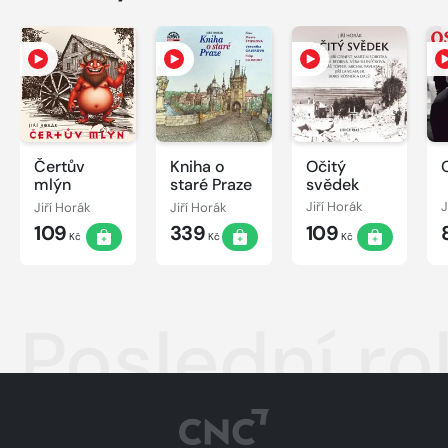
Čertův
Kniha o
Očitý
mlýn
staré Praze
svědek
Jiří Horák
Jiří Horák
Jiří Horák
J
109
339
109
Kč
Kč
Kč
Poslední ro