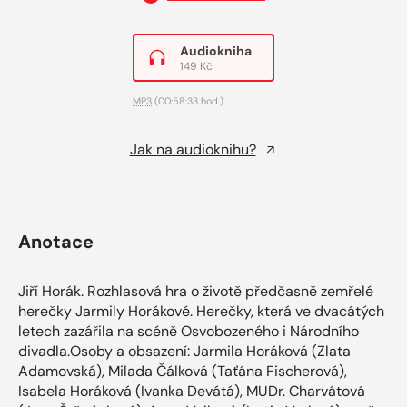
Audiokniha
149 Kč
MP3
(00:58:33 hod.)
Jak na audioknihu?
Anotace
Jiří Horák. Rozhlasová hra o životě předčasně zemřelé
herečky Jarmily Horákové. Herečky, která ve dvacátých
letech zazářila na scéně Osvobozeného i Národního
divadla.Osoby a obsazení: Jarmila Horáková (Zlata
Adamovská), Milada Čálková (Taťána Fischerová),
Isabela Horáková (Ivanka Devátá), MUDr. Charvátová