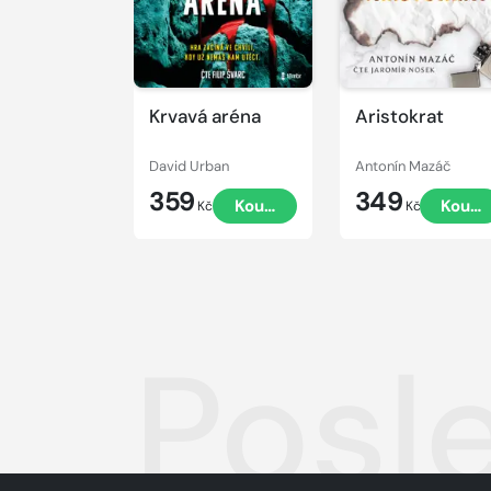
Krvavá aréna
Aristokrat
David Urban
Antonín Mazáč
359
349
Koupit
Koupi
Kč
Kč
Posl