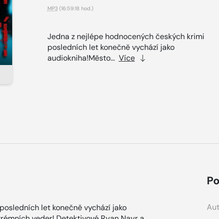
MP3
(16:59:18 hod.)
Jedna z nejlépe hodnocených českých krimi
posledních let konečně vychází jako
audiokniha!Město...
Více
Po
Aut
posledních let konečně vychází jako
xtrémních veder! Detektivové Ryan Nayr a