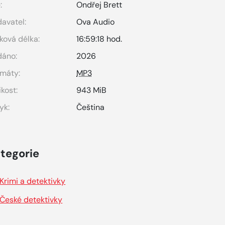
:
Ondřej Brett
avatel:
Ova Audio
ková délka:
16:59:18 hod.
dáno:
2026
máty:
MP3
ikost:
943 MiB
yk:
Čeština
tegorie
Krimi a detektivky
České detektivky