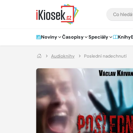
Přejít na hlavní obsah
VYHLEDÁVÁNÍ
Hlavní navigace
Noviny
Časopisy
Speciály
Knihy
Audioknihy
Poslední nadechnutí