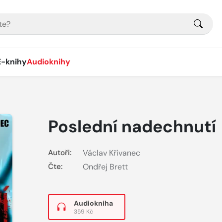
E-knihy
Audioknihy
Poslední nadechnutí
Autoři:
Václav Křivanec
Čte:
Ondřej Brett
Audiokniha
359 Kč