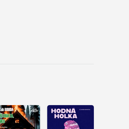
řehrát
kázku