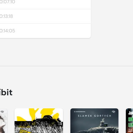
0:07:10
0:13:18
0:14:05
íbit
Přehrát
Přehrát
P
ukázku
ukázku
u