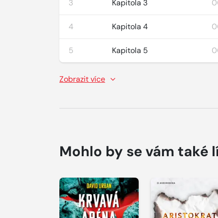
3
Kapitola 3
0
4
Kapitola 4
0
5
Kapitola 5
0
Zobrazit více
Mohlo by se vám také l
Přehrát
Přehrát
ukázku
ukázku