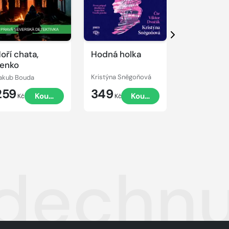
Přehrát
Přehrát
ukázku
ukázku
Další
oří chata,
Hodná holka
Príbeh det
enko
akub Bouda
Kristýna Sněgoňová
259
349
324
Koupit
Koupit
Kč
Kč
Kč
dechnu