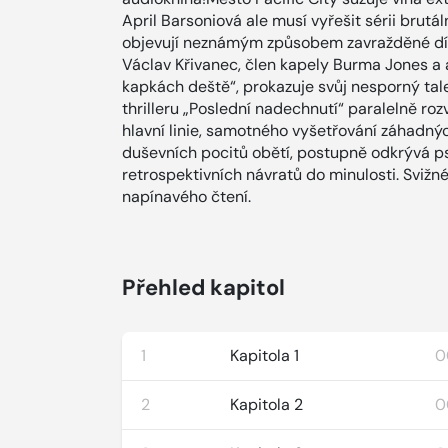
April Barsoniová ale musí vyřešit sérii brutá
objevují neznámým způsobem zavražděné dívk
Václav Křivanec, člen kapely Burma Jones a
kapkách deště“, prokazuje svůj nesporný tale
thrilleru „Poslední nadechnutí“ paralelně rozv
hlavní linie, samotného vyšetřování záhadných
duševních pocitů obětí, postupně odkrývá ps
retrospektivních návratů do minulosti. Svižné
napínavého čtení.
Přehled kapitol
1
Kapitola 1
0
2
Kapitola 2
0