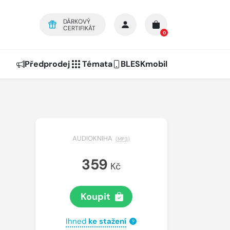
DÁRKOVÝ
CERTIFIKÁT
0
Předprodej
Témata
BLESKmobil
AUDIOKNIHA
(
MP3
)
359
Kč
Koupit
Ihned
ke stažení
?