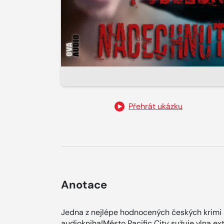
Přehrát ukázku
Anotace
Jedna z nejlépe hodnocených českých krimi 
audiokniha!Město Pacific City sužuje vlna e