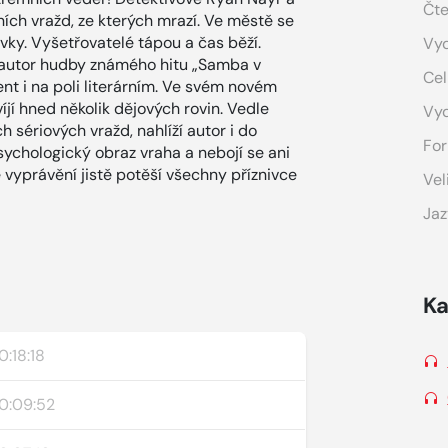
Čte
lních vražd, ze kterých mrazí. Ve městě se
y. Vyšetřovatelé tápou a čas běží.
Vyd
 autor hudby známého hitu „Samba v
Cel
nt i na poli literárním. Ve svém novém
íjí hned několik dějových rovin. Vedle
Vy
 sériových vražd, nahlíží autor i do
For
ychologický obraz vraha a nebojí se ani
 vyprávění jistě potěší všechny příznivce
Vel
Jaz
Ka
0:18:18
0:09:52