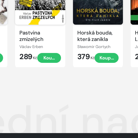
Pastvina
Horská bouda,
H
zmizelých
která zanikla
L
Václav Erben
Sławomir Gortych
J
289
379
t
Koupit
Koupit
Kč
Kč
ední na