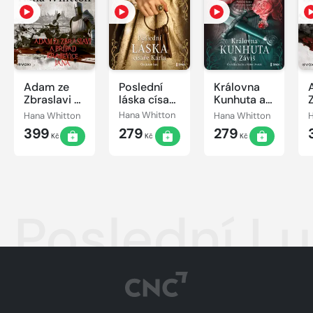
Adam ze
Poslední
Královna
Zbraslavi a
láska císaře
Kunhuta a
případ
Karla
Záviš
Hana Whitton
Hana Whitton
Hana Whitton
H
kralevice
399
279
279
Jana
Kč
Kč
Kč
Poslední L