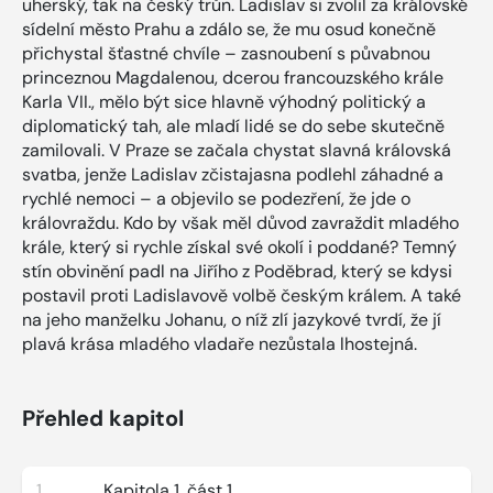
uherský, tak na český trůn. Ladislav si zvolil za královské
sídelní město Prahu a zdálo se, že mu osud konečně
přichystal šťastné chvíle – zasnoubení s půvabnou
princeznou Magdalenou, dcerou francouzského krále
Karla VII., mělo být sice hlavně výhodný politický a
diplomatický tah, ale mladí lidé se do sebe skutečně
zamilovali. V Praze se začala chystat slavná královská
svatba, jenže Ladislav zčistajasna podlehl záhadné a
rychlé nemoci – a objevilo se podezření, že jde o
královraždu. Kdo by však měl důvod zavraždit mladého
krále, který si rychle získal své okolí i poddané? Temný
stín obvinění padl na Jiřího z Poděbrad, který se kdysi
postavil proti Ladislavově volbě českým králem. A také
na jeho manželku Johanu, o níž zlí jazykové tvrdí, že jí
plavá krása mladého vladaře nezůstala lhostejná.
Přehled kapitol
1
Kapitola 1, část 1