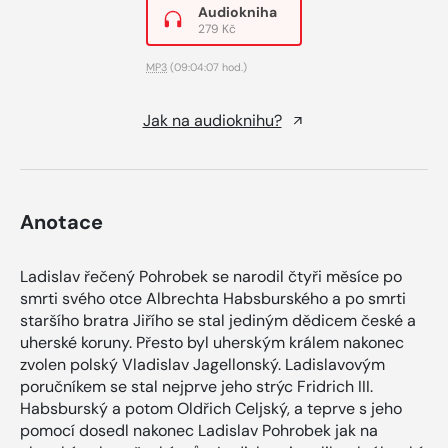
Audiokniha
279 Kč
MP3
(09:04:07 hod.)
Jak na audioknihu?
Anotace
Ladislav řečený Pohrobek se narodil čtyři měsíce po
smrti svého otce Albrechta Habsburského a po smrti
staršího bratra Jiřího se stal jediným dědicem české a
uherské koruny. Přesto byl uherským králem nakonec
zvolen polský Vladislav Jagellonský. Ladislavovým
poručníkem se stal nejprve jeho strýc Fridrich III.
Habsburský a potom Oldřich Celjský, a teprve s jeho
pomocí dosedl nakonec Ladislav Pohrobek jak na