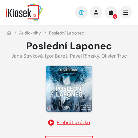
Přejít na hlavní obsah
0
Audioknihy
Poslední Laponec
Poslední Laponec
Jana Stryková
,
Igor Bareš
,
Pavel Rímský
,
Olivier Truc
Přehrát ukázku