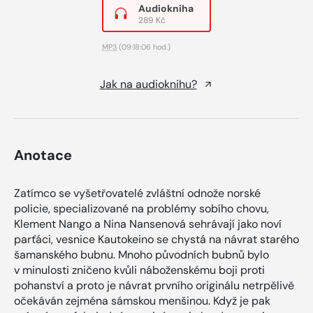
Audiokniha
289 Kč
MP3
(09:18:06 hod.)
Jak na audioknihu?
Anotace
Zatímco se vyšetřovatelé zvláštní odnože norské
policie, specializované na problémy sobího chovu,
Klement Nango a Nina Nansenová sehrávají jako noví
parťáci, vesnice Kautokeino se chystá na návrat starého
šamanského bubnu. Mnoho původních bubnů bylo
v minulosti zničeno kvůli náboženskému boji proti
pohanství a proto je návrat prvního originálu netrpělivě
očekáván zejména sámskou menšinou. Když je pak