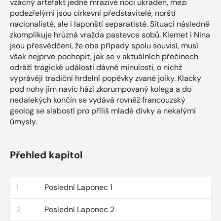
vzácný artefakt jedné mrazivé noci ukraden, mezi
podezřelými jsou církevní představitelé, norští
nacionalisté, ale i laponští separatisté. Situaci následně
zkomplikuje hrůzná vražda pastevce sobů. Klemet i Nina
jsou přesvědčeni, že oba případy spolu souvisí, musí
však nejprve pochopit, jak se v aktuálních přečinech
odráží tragické události dávné minulosti, o nichž
vyprávějí tradiční hrdelní popěvky zvané joiky. Klacky
pod nohy jim navíc hází zkorumpovaný kolega a do
nedalekých končin se vydává rovněž francouzský
geolog se slabostí pro příliš mladé dívky a nekalými
úmysly.
Přehled kapitol
1
Poslední Laponec 1
2
Poslední Laponec 2