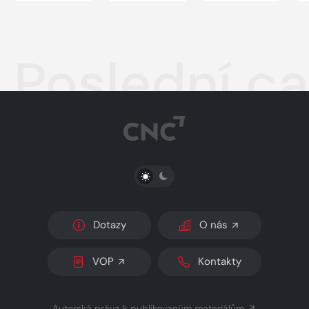
Poslední ca
PŘEPNOUT SVĚTLÝ/TMAVÝ REŽIM
Dotazy
O nás
VOP
Kontakty
Autorská práva k publikovaným materiálům