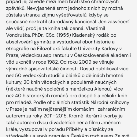
případ jej zavede mezi mezi bratrstvo chrámových
zpěváků. Nevyjasněná smrt jednoho z nich by možná
zůstala stranou zájmu vyšetřovatelů, kdyby se
současně neztratil starodávný kancionál. Jen zasvěcení
ale vědí, proč je ta kniha tak cenná. Vlastimil
Vondruška, PhDr., CSc. (1955) Kladenský rodák po
absolvování gymnázia vystudoval obor historie a
etnografie na Filozofické fakultě Univerzity Karlovy v
Praze, vědeckou aspiranturu v Československé akademii
věd ukončil v roce 1982. Od roku 2009 se věnuje
výhradně spisovatelské činnosti. Dosud publikoval více
než 50 vědeckých studií a článků o dějinách hmotné
kultury, 20 knih vědeckých a populárně naučných
(některé naučné společně s manželkou Alenou), více
než 40 historických románů pro dospělé a několik knih
pro mládež. Podle oficiálních statistik Národní knihovny
v Praze je naším nejčtenějším domácím i zahraničním
autorem za roky 2011–2015. Kromě literární tvorby je
také autorem dvou divadelních her a filmu Jménem
krále, vystupoval v pořadu Příběhy a písničky ze
středověku a spolupracuje s Českým rozhlasem. Za své