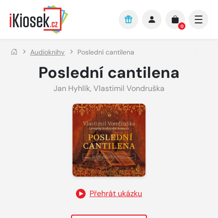
Přejít na hlavní obsah
0
Audioknihy
Poslední cantilena
Poslední cantilena
Jan Hyhlík
,
Vlastimil Vondruška
Přehrát ukázku