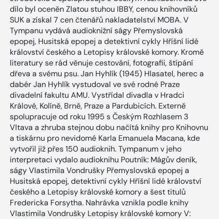
dílo byl oceněn Zlatou stuhou IBBY, cenou knihovníků
SUK a získal 7 cen čtenářů nakladatelství MOBA. V
Tympanu vydává audioknižní ságy Přemyslovská
epopej, Husitská epopej a detektivní cykly Hříšní lidé
království českého a Letopisy královské komory. Kromě
literatury se rád věnuje cestování, fotografii, štípání
dřeva a svému psu. Jan Hyhlík (1945) Hlasatel, herec a
dabér Jan Hyhlík vystudoval ve své rodné Praze
divadelní fakultu AMU. Vystřídal divadla v Hradci
Králové, Kolíně, Brně, Praze a Pardubicích. Externě
spolupracuje od roku 1995 s Českým Rozhlasem 3
Vltava a zhruba stejnou dobu načítá knihy pro Knihovnu
a tiskárnu pro nevidomé Karla Emanuela Macana, kde
vytvořil již přes 150 audioknih. Tympanum v jeho
interpretaci vydalo audioknihu Poutník: Mágův deník,
ságy Vlastimila Vondrušky Přemyslovská epopej a
Husitská epopej, detektivní cykly Hříšní lidé království
českého a Letopisy královské komory a šest titulů
Fredericka Forsytha. Nahrávka vznikla podle knihy
Vlastimila Vondrušky Letopisy královské komory V: