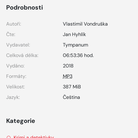
Podrobnosti
Autoři:
Vlastimil Vondruška
Čte:
Jan Hyhlík
Vydavatel:
Tympanum
Celková délka:
06:53:36 hod.
Vydáno:
2018
Formáty:
MP3
Velikost:
387 MiB
Jazyk:
Čeština
Kategorie
Krimi a detektivky