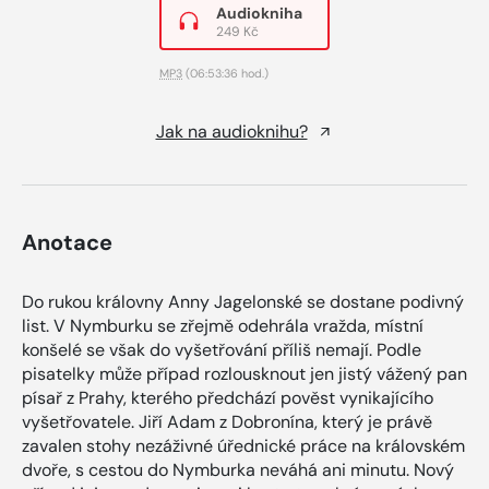
Audiokniha
249 Kč
MP3
(06:53:36 hod.)
Jak na audioknihu?
Anotace
Do rukou královny Anny Jagelonské se dostane podivný
list. V Nymburku se zřejmě odehrála vražda, místní
konšelé se však do vyšetřování příliš nemají. Podle
pisatelky může případ rozlousknout jen jistý vážený pan
písař z Prahy, kterého předchází pověst vynikajícího
vyšetřovatele. Jiří Adam z Dobronína, který je právě
zavalen stohy nezáživné úřednické práce na královském
dvoře, s cestou do Nymburka neváhá ani minutu. Nový