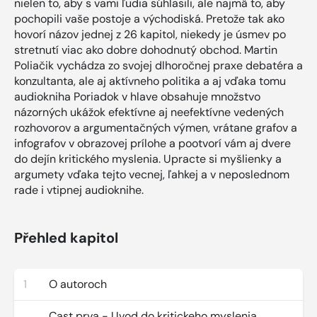
nielen to, aby s vami ľudia súhlasili, ale najmä to, aby
pochopili vaše postoje a východiská. Pretože tak ako
hovorí názov jednej z 26 kapitol, niekedy je úsmev po
stretnutí viac ako dobre dohodnutý obchod. Martin
Poliačik vychádza zo svojej dlhoročnej praxe debatéra a
konzultanta, ale aj aktívneho politika a aj vďaka tomu
audiokniha Poriadok v hlave obsahuje množstvo
názorných ukážok efektívne aj neefektívne vedených
rozhovorov a argumentačných výmen, vrátane grafov a
infografov v obrazovej prílohe a pootvorí vám aj dvere
do dejín kritického myslenia. Upracte si myšlienky a
argumety vďaka tejto vecnej, ľahkej a v neposlednom
rade i vtipnej audioknihe.
Přehled kapitol
1
O autoroch
Cast prva - Uvod do kritickeho myslenia