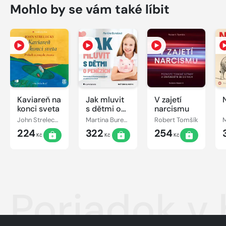
Mohlo by se vám také líbit
Kaviareň na
Jak mluvit
V zajetí
konci sveta
s dětmi o
narcismu
penězích
John Strelecky
Martina Burešová
Robert Tomšík
224
322
254
Kč
Kč
Kč
Poriadok v 