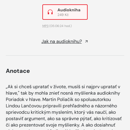
Audiokniha
249 Kč
MP3
(05:06:24 hod.)
Jak na audioknihu?
Anotace
„Ak si chceš upratať v živote, musíš si najprv upratať v
hlave," tak by mohla znieť nosná myšlienka audioknihy
Poriadok v hlave. Martin Poliačik so spoluautorkou
Lindou Lančovou pripravili prehľadného a názorného
sprievodcu kritickým myslením, ktorý vás naučí, ako
postaviť argument, ako sa správne pýtať, ako kritizovať
či ako prezentovať svoje myšlienky. A ako dosiahnuť