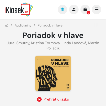
Přejít na hlavní obsah
0
Audioknihy
Poriadok v hlave
Poriadok v hlave
Juraj Smutný
,
Kristína Tormová
,
Linda Lančová
,
Martin
Poliačik
Přehrát ukázku