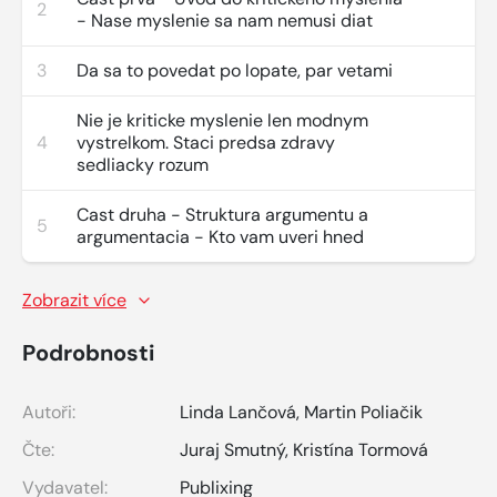
2
- Nase myslenie sa nam nemusi diat
3
Da sa to povedat po lopate, par vetami
Nie je kriticke myslenie len modnym
4
vystrelkom. Staci predsa zdravy
sedliacky rozum
Cast druha - Struktura argumentu a
5
argumentacia - Kto vam uveri hned
Zobrazit více
Podrobnosti
Autoři:
Linda Lančová
,
Martin Poliačik
Čte:
Juraj Smutný
,
Kristína Tormová
Vydavatel:
Publixing