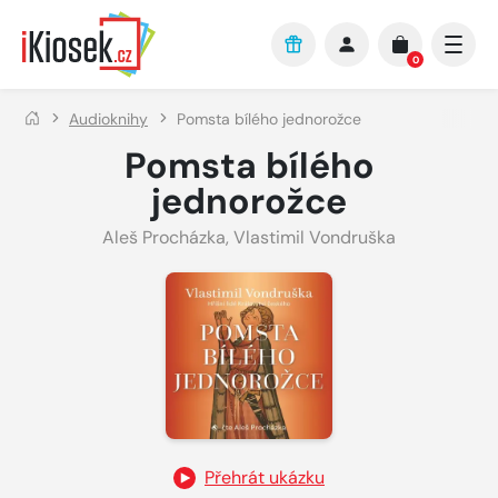
Přejít na hlavní obsah
0
Audioknihy
Pomsta bílého jednorožce
Pomsta bílého
jednorožce
Aleš Procházka
,
Vlastimil Vondruška
Přehrát ukázku