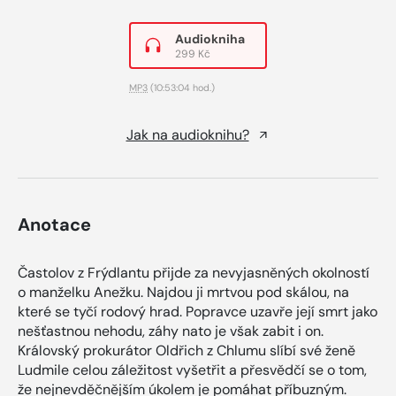
Audiokniha
299 Kč
MP3
(10:53:04 hod.)
Jak na audioknihu?
Anotace
Častolov z Frýdlantu přijde za nevyjasněných okolností
o manželku Anežku. Najdou ji mrtvou pod skálou, na
které se tyčí rodový hrad. Popravce uzavře její smrt jako
nešťastnou nehodu, záhy nato je však zabit i on.
Královský prokurátor Oldřich z Chlumu slíbí své ženě
Ludmile celou záležitost vyšetřit a přesvědčí se o tom,
že nejnevděčnějším úkolem je pomáhat příbuzným.