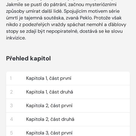
Jakmile se pustí do pátrání, začnou mysteriózními
způsoby umírat další lidé. Spojujícím motivem série
úmrtí je tajemná soutěska, zvaná Peklo. Protože však
nikdo z podezřelých vraždy spáchat nemohl a ďáblovy
stopy se zdají být nepopiratelné, dostává se ke slovu
inkvizice.
Přehled kapitol
1
Kapitola 1, část první
2
Kapitola 1, část druhá
3
Kapitola 2, část první
4
Kapitola 2, část druhá
5
Kapitola 3, část první