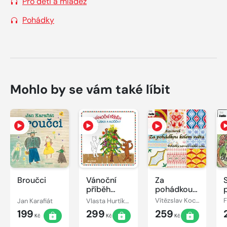
Pro děti a mládež
Pohádky
Mohlo by se vám také líbit
Broučci
Vánoční
Za
příběh
pohádkou
pejska a
kolem
Jan Karafiát
Vlasta Hurtíková
Vítězslav Kocourek
kočičky
světa
199
299
259
Kč
Kč
Kč