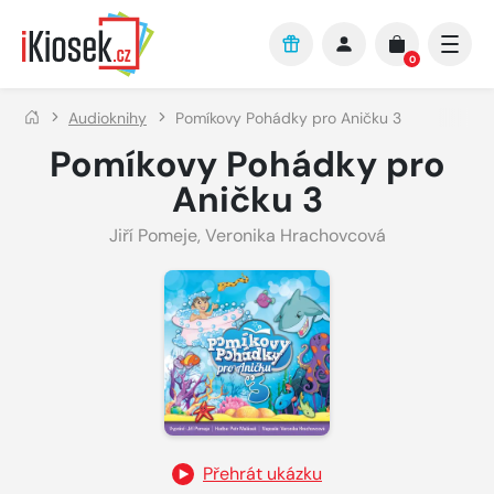
Přejít na hlavní obsah
0
Audioknihy
Pomíkovy Pohádky pro Aničku 3
Pomíkovy Pohádky pro
Aničku 3
Jiří Pomeje
,
Veronika Hrachovcová
Přehrát ukázku