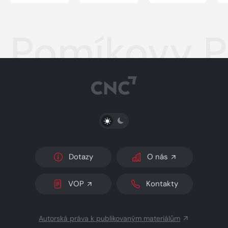
Pomíkovy P
PŘEPNOUT SVĚTLÝ/TMAVÝ REŽIM
Dotazy
O nás
VOP
Kontakty
Autorská práva k publikovaným materiálům