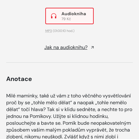
Audiokniha
79 Kč
MP3
(01:00:10 hod.)
Jak na audioknihu?
Anotace
Milé maminky, také už vám z toho věčného vysvětlování
proč by se „tohle mělo dělat“ a naopak „tohle nemělo
dělat“ točí hlava? Tak si v klidu sedněte, a nechte to pro
jednou na Pomíkovy. Užijte si klidnou hodinku,
poslouchejte a bavte se. Pomík bude neopakovatelným
způsobem vašim malým pokladům vyprávět, že trocha
zlobení, nikomu neuškodí. Zvlášť když s nimi zlobí i