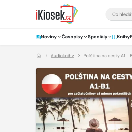
Přejít na hlavní obsah
VYHLEDÁVÁNÍ
Hlavní navigace
Noviny
Časopisy
Speciály
Knihy
Audioknihy
Poľština na cesty A1 - 