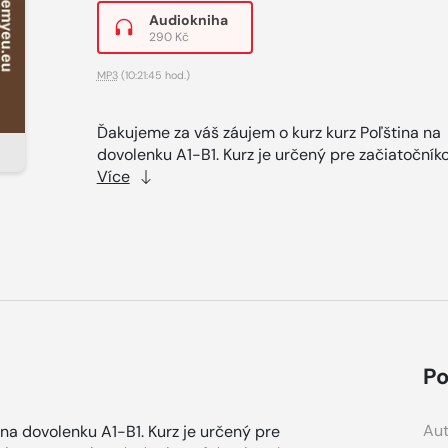
Audiokniha
290 Kč
MP3
(10:21:45 hod.)
Ďakujeme za váš záujem o kurz kurz Poľština na
dovolenku A1-B1. Kurz je určený pre začiatočníko
Více
Po
Aut
na dovolenku A1-B1. Kurz je určený pre