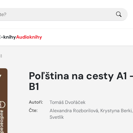
E-knihy
Audioknihy
B1
Poľština na cesty A1 
B1
Autoři:
Tomáš Dvořáček
Čte:
Alexandra Rozborilová
,
Krystyna Berki
Svetlík