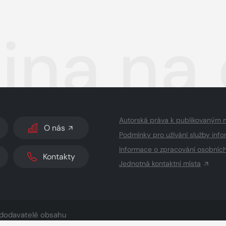
ina na 
Autorská práva k publikovaným 
O nás
Podmínky pro užívání služby info
Informace o zpracování osobníc
Kontakty
Jednotná kontaktní místa
dodavatelé obsahu