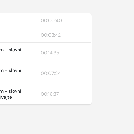
00:00:40
00:03:42
m - slovní
00:14:35
m - slovní
00:07:24
m - slovní
00:16:37
úvajte