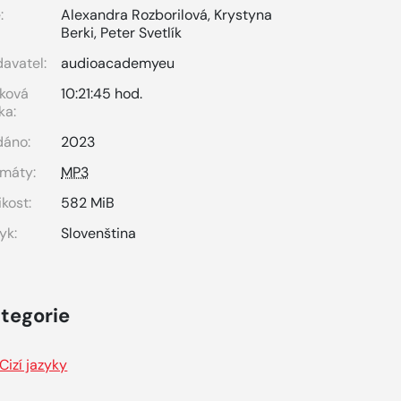
:
Alexandra Rozborilová
,
Krystyna
Berki
,
Peter Svetlík
avatel:
audioacademyeu
ková
10:21:45 hod.
ka:
dáno:
2023
máty:
MP3
ikost:
582 MiB
yk:
Slovenština
tegorie
Cizí jazyky