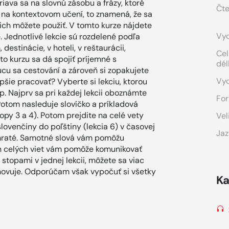
iava sa na slovnú zásobu a frázy, ktoré
Čte
ý na kontextovom učení, to znamená, že sa
h ich môžete použiť. V tomto kurze nájdete
Vyd
. Jednotlivé lekcie sú rozdelené podľa
estinácie, v hoteli, v reštaurácii,
Cel
o kurzu sa dá spojiť príjemné s
dél
úcu sa cestování a zároveň si zopakujete
Vy
epšie pracovať? Vyberte si lekciu, ktorou
p. Najprv sa pri každej lekcii oboznámte
For
Potom nasleduje slovíčko a príkladová
py 3 a 4). Potom prejdite na celé vety
Vel
slovenčiny do poľštiny (lekcia 6) v časovej
Jaz
raté. Samotné slová vám pomôžu
h celých viet vám pomôže komunikovať
stopami v jednej lekcii, môžete sa viac
hovuje. Odporúčam však vypočuť si všetky
Ka