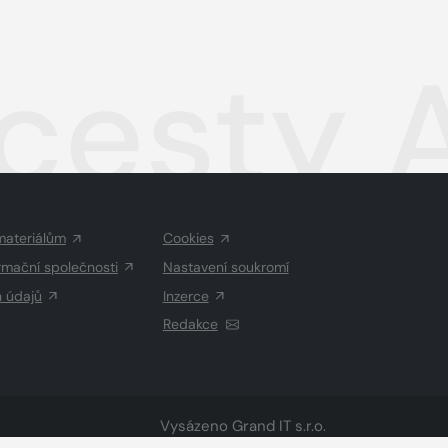
cesty A
materiálům
Cookies
rmační společnosti
Nastavení soukromí
h údajů
Inzerce
Redakce
Vysázeno
Grand IT s.r.o.