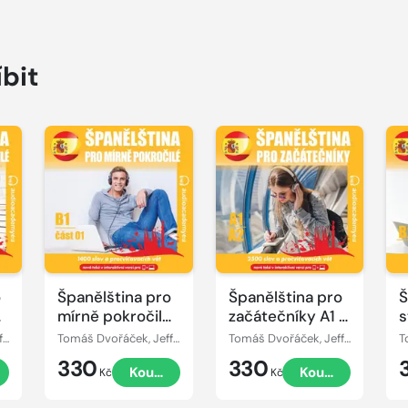
íbit
Přehrát
Přehrát
P
ukázku
ukázku
u
o
Španělština pro
Španělština pro
Š
é
mírně pokročilé
začátečníky A1 -
s
B1, část 1
A2
p
Tomáš Dvořáček, Jeff Short, Kateřina Dvořáčková, Alena Sasínová
Tomáš Dvořáček, Jeff Short, Kateřina Dvořáčková, Alena Sasínová
Tomáš Dvořáček, Jeff Short, Kateřina Dvořáčková, Alena Sasínová
330
330
t
Koupit
Koupit
Kč
Kč