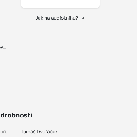
Jak na audioknihu?
v...
drobnosti
oři:
Tomáš Dvořáček