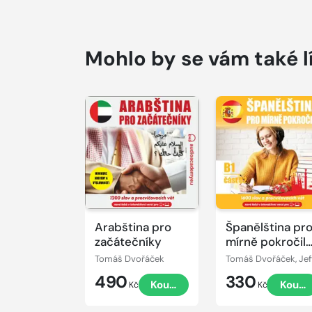
Mohlo by se vám také l
Přehrát
Přehrát
ukázku
ukázku
Arabština pro
Španělština pr
začátečníky
mírně pokročil
B1, část 2
Tomáš Dvořáček
490
330
Koupit
Koupi
Kč
Kč