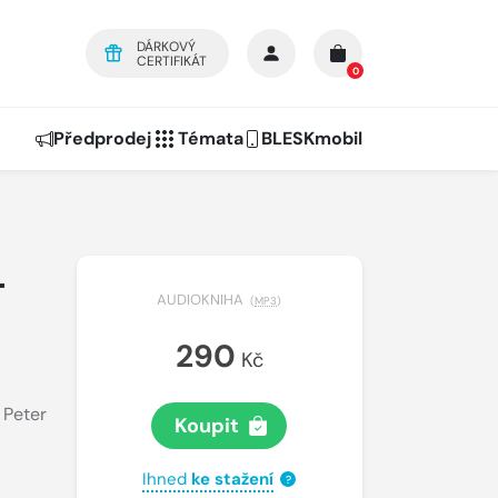
DÁRKOVÝ
CERTIFIKÁT
0
Předprodej
Témata
BLESKmobil
-
AUDIOKNIHA
(
MP3
)
290
Kč
,
Peter
Koupit
Ihned
ke stažení
?