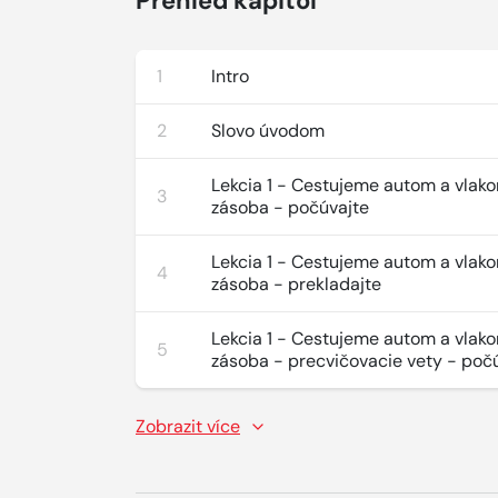
Přehled kapitol
1
Intro
2
Slovo úvodom
Lekcia 1 - Cestujeme autom a vlako
3
zásoba - počúvajte
Lekcia 1 - Cestujeme autom a vlako
4
zásoba - prekladajte
Lekcia 1 - Cestujeme autom a vlako
5
zásoba - precvičovacie vety - poč
Zobrazit více