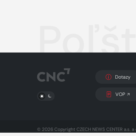
Poľšt
Dotazy
PŘEPNOUT SVĚTLÝ/TMAVÝ REŽIM
VOP
© 2026 Copyright
CZECH NEWS CENTER a.s.
a 