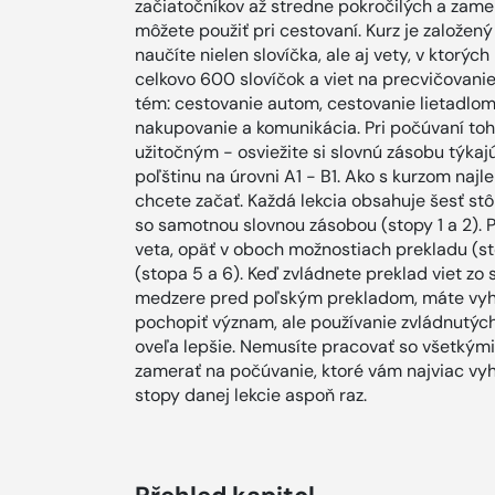
začiatočníkov až stredne pokročilých a zamer
môžete použiť pri cestovaní. Kurz je založen
naučíte nielen slovíčka, ale aj vety, v ktorýc
celkovo 600 slovíčok a viet na precvičovanie
tém: cestovanie autom, cestovanie lietadlom, d
nakupovanie a komunikácia. Pri počúvaní toht
užitočným - osviežite si slovnú zásobu týkaj
poľštinu na úrovni A1 - B1. Ako s kurzom najl
chcete začať. Každá lekcia obsahuje šesť stô
so samotnou slovnou zásobou (stopy 1 a 2). 
veta, opäť v oboch možnostiach prekladu (sto
(stopa 5 a 6). Keď zvládnete preklad viet zo 
medzere pred poľským prekladom, máte vyh
pochopiť význam, ale používanie zvládnutýc
oveľa lepšie. Nemusíte pracovať so všetkými 
zamerať na počúvanie, ktoré vám najviac vy
stopy danej lekcie aspoň raz.