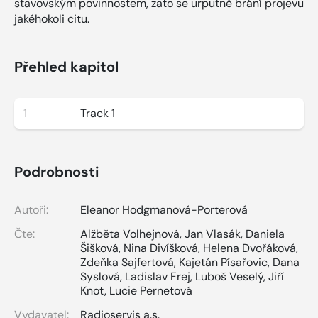
stavovským povinnostem, zato se urputně brání projevu
jakéhokoli citu.
Přehled kapitol
1
Track 1
Podrobnosti
Autoři:
Eleanor Hodgmanová-Porterová
Čte:
Alžběta Volhejnová
,
Jan Vlasák
,
Daniela
Šišková
,
Nina Divíšková
,
Helena Dvořáková
,
Zdeňka Sajfertová
,
Kajetán Písařovic
,
Dana
Syslová
,
Ladislav Frej
,
Luboš Veselý
,
Jiří
Knot
,
Lucie Pernetová
Vydavatel:
Radioservis a.s.