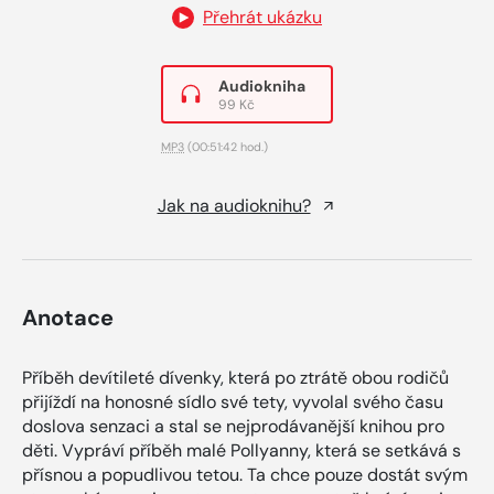
Přehrát ukázku
Audiokniha
99 Kč
MP3
(00:51:42 hod.)
Jak na audioknihu?
Anotace
Příběh devítileté dívenky, která po ztrátě obou rodičů
přijíždí na honosné sídlo své tety, vyvolal svého času
doslova senzaci a stal se nejprodávanější knihou pro
děti. Vypráví příběh malé Pollyanny, která se setkává s
přísnou a popudlivou tetou. Ta chce pouze dostát svým