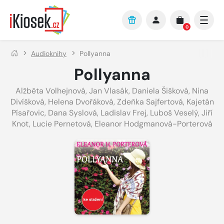
Přejít na hlavní obsah
0
Audioknihy
Pollyanna
Pollyanna
Alžběta Volhejnová
,
Jan Vlasák
,
Daniela Šišková
,
Nina
Divíšková
,
Helena Dvořáková
,
Zdeňka Sajfertová
,
Kajetán
Písařovic
,
Dana Syslová
,
Ladislav Frej
,
Luboš Veselý
,
Jiří
Knot
,
Lucie Pernetová
,
Eleanor Hodgmanová-Porterová