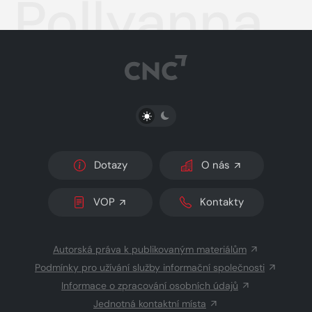
Pollyanna
PŘEPNOUT SVĚTLÝ/TMAVÝ REŽIM
Dotazy
O nás
VOP
Kontakty
Autorská práva k publikovaným materiálům
Podmínky pro užívání služby informační společnosti
Informace o zpracování osobních údajů
Jednotná kontaktní místa