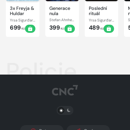
3x Freyja &
Generace
Poslední
Huldar
nula
rituál
Yrsa Sigurđardóttir
Stefan Ahnhem
Yrsa Sigurđardóttir
699
399
489
Kč
Kč
Kč
Policie
PŘEPNOUT SVĚTLÝ/TMAVÝ REŽIM