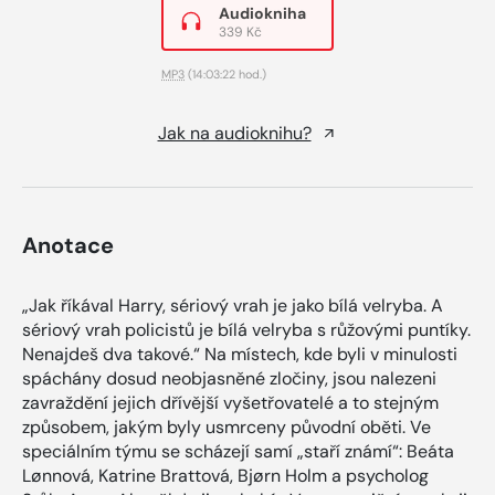
Audiokniha
339 Kč
MP3
(14:03:22 hod.)
Jak na audioknihu?
Anotace
„Jak říkával Harry, sériový vrah je jako bílá velryba. A
sériový vrah policistů je bílá velryba s růžovými puntíky.
Nenajdeš dva takové.“ Na místech, kde byli v minulosti
spáchány dosud neobjasněné zločiny, jsou nalezeni
zavraždění jejich dřívější vyšetřovatelé a to stejným
způsobem, jakým byly usmrceny původní oběti. Ve
speciálním týmu se scházejí samí „staří známí“: Beáta
Lønnová, Katrine Brattová, Bjørn Holm a psycholog