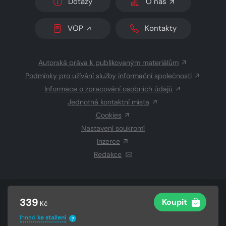
Dotazy
O nás
VOP
Kontakty
Autorská práva k publikovaným materiálům
Podmínky pro užívání služby informační společnosti
Informace o zpracování osobních údajů
Jednotná kontaktní místa
Cookies
Nastavení soukromí
Inzerce
Redakce
© 2026 Copyright
CZECH NEWS CENTER a.s.
a dodavatelé
339
Koupit
Kč
obsahu
Vysázeno
Grand IT s.r.o.
Ihned
ke stažení
?