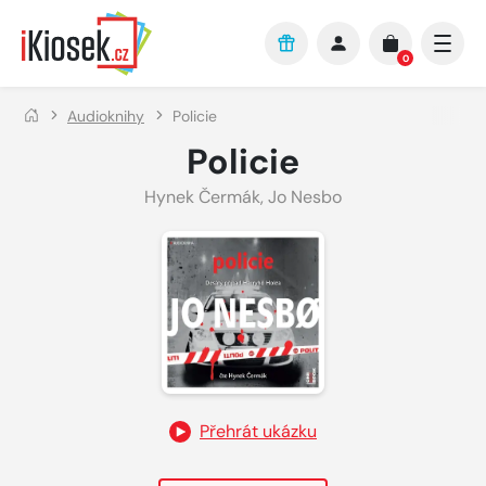
Přejít na hlavní obsah
0
Audioknihy
Policie
Policie
Hynek Čermák
,
Jo Nesbo
Přehrát ukázku