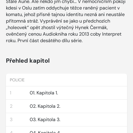
Ståle Aune. Ale někdo jim chybí… V nemocničním pokoji
kdesi v Oslu zatím oddychuje těžce raněný pacient v
komatu, jehož přísně tajnou identitu nezná ani neustále
přítomná stráž. Vyprávění se jako u předchozích
„holeovek“ opět zhostil výtečný Hynek Čermák,
ověnčený cenou Audiokniha roku 2013 coby Interpret
roku. První část desátého dílu série.
Přehled kapitol
POLICIE
1
01. Kapitola 1.
2
02. Kapitola 2.
3
03. Kapitola 3.
4
04. Kapitola 4.