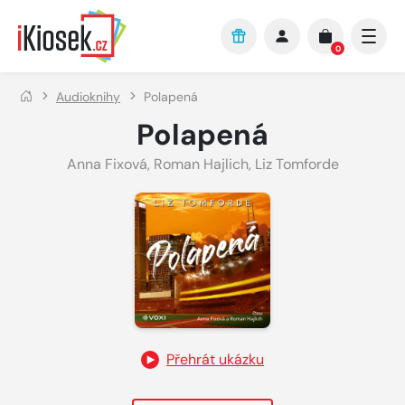
Přejít na hlavní obsah
0
Audioknihy
Polapená
Polapená
Anna Fixová
,
Roman Hajlich
,
Liz Tomforde
Přehrát ukázku