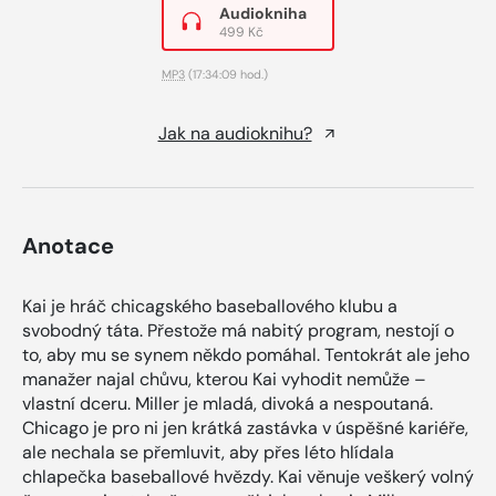
Audiokniha
499 Kč
MP3
(17:34:09 hod.)
Jak na audioknihu?
Anotace
Kai je hráč chicagského baseballového klubu a
svobodný táta. Přestože má nabitý program, nestojí o
to, aby mu se synem někdo pomáhal. Tentokrát ale jeho
manažer najal chůvu, kterou Kai vyhodit nemůže –
vlastní dceru. Miller je mladá, divoká a nespoutaná.
Chicago je pro ni jen krátká zastávka v úspěšné kariéře,
ale nechala se přemluvit, aby přes léto hlídala
chlapečka baseballové hvězdy. Kai věnuje veškerý volný