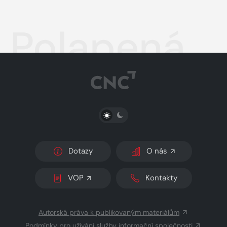
Polapená
PŘEPNOUT SVĚTLÝ/TMAVÝ REŽIM
Dotazy
O nás
VOP
Kontakty
Autorská práva k publikovaným materiálům
Podmínky pro užívání služby informační společnosti