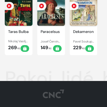
Taras Bulba
Paracelsus
Dekameron
Nikolaj Vasiljevič Gogol, František Hanus, Karel Houska, Jana Boušková, Jan Faltýnek, Pavel Pípal, Miriam Kantorková, Miroslav Moravec, Josef Kemr, Jana Preissová, Petr Haničinec, Petr Štěpánek, Jana Dítětová, Josef Patočka
Josef Červinka, Helena Benešová, Eduard Cupák, Radovan Lukavský, Alois Švehlík, Miroslav Masopust, Jiří Holý
Pavel Soukup, Giovanni Boccaccio, Michal Pavlata, Valérie Zawadská, Miroslav Moravec, Vladimír Brabec, Blanka Bohdanová, Barbora Hrzánová, Jana Štěpánková, Naďa Konvalinková, Václav Postránecký, Svatopluk Beneš, Miroslav Donutil
269
149
229
Kč
Kč
Kč
Pokoj, lidé