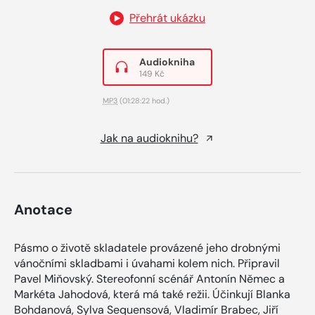
Přehrát ukázku
Audiokniha
149 Kč
MP3
(01:28:22 hod.)
Jak na audioknihu?
Anotace
Pásmo o životě skladatele provázené jeho drobnými
vánočními skladbami i úvahami kolem nich. Připravil
Pavel Miňovský. Stereofonní scénář Antonín Němec a
Markéta Jahodová, která má také režii. Účinkují Blanka
Bohdanová, Sylva Sequensová, Vladimír Brabec, Jiří