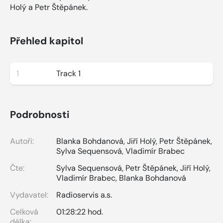
Holý a Petr Štěpánek.
Přehled kapitol
1
Track 1
Podrobnosti
Autoři:
Blanka Bohdanová
,
Jiří Holý
,
Petr Štěpánek
,
Sylva Sequensová
,
Vladimír Brabec
Čte:
Sylva Sequensová
,
Petr Štěpánek
,
Jiří Holý
,
Vladimír Brabec
,
Blanka Bohdanová
Vydavatel:
Radioservis a.s.
Celková
01:28:22 hod.
délka: