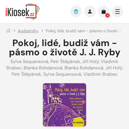
Přejít na hlavní obsah
0
Audioknihy
Pokoj, lidé, budiž vám - pásmo o životě J. J. 
Pokoj, lidé, budiž vám -
pásmo o životě J. J. Ryby
Sylva Sequensová
,
Petr Štěpánek
,
Jiří Holý
,
Vladimír
Brabec
,
Blanka Bohdanová
,
Blanka Bohdanová
,
Jiří Holý
,
Petr Štěpánek
,
Sylva Sequensová
,
Vladimír Brabec