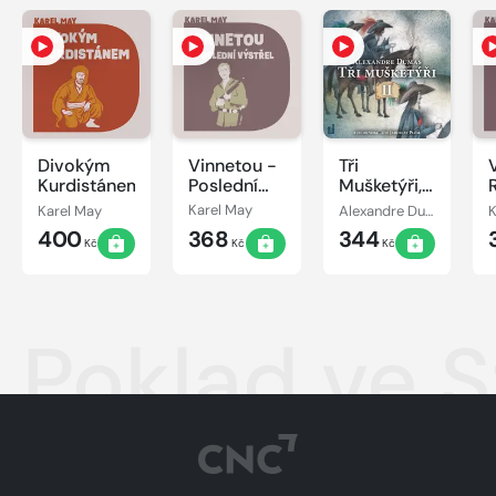
Divokým
Vinnetou -
Tři
Kurdistánem
Poslední
Mušketýři,
výstřel
II. díl
Karel May
Karel May
Alexandre Dumas st.
K
400
368
344
Kč
Kč
Kč
Poklad ve S