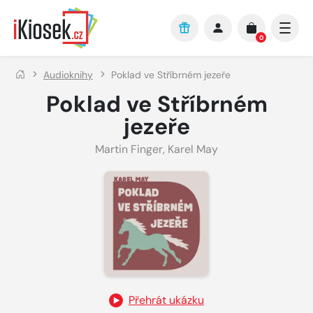
Přejít na hlavní obsah
0
Audioknihy
Poklad ve Stříbrném jezeře
Poklad ve Stříbrném
jezeře
Martin Finger
,
Karel May
Přehrát ukázku