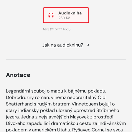
Audiokniha
269 Kč
MP3
(15:57:51 hod.)
Jak na audioknihu?
Anotace
Legendární souboj o mapu k bájnému pokladu.
Dobrodružný román, v němž neporazitelný Old
Shatterhand s rudým bratrem Vinnetouem bojují o
starý indiánský poklad uložený uprostřed Stříbrného
jezera. Jedna z nejslavnějších Mayovek z prostředí
Divokého západu líčí dramatickou cestu za indi-ánským
pokladem v americkém Utahu. Ryšavec Cornel se svou