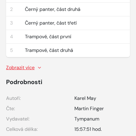
2
Černý panter, část druhá
3
Černý panter, část třetí
4
Trampové, část první
5
Trampové, část druhá
Zobrazit více
Podrobnosti
Autoři:
Karel May
Čte:
Martin Finger
Vydavatel:
Tympanum
Celková délka:
15:57:51 hod.