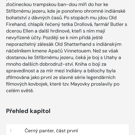
zločineckou trampskou ban-dou míří do hor ke
Stříbrnému jezeru, kde je ponořeno ohromné indiánské
bohatství z dávných časů. Po stopách mu jdou Old
Firehand, chlapík řečený tetka Drollová, farmář Butler s
dcerou Ellen a další hrdinové, kteří s ním mají
nevyřízené účty. Později se k nim přidá ještě
neporazitelný zálesák Old Shatterhand s indiánským
náčelníkem kmene Apačů Vinnetouem. Než se však
dostanou ke Stříbrnému jezeru, čeká je boj s Utahy a
mnoho dalších dobrodruž-ství. Kniha o boji za
spravedlnost a za mír mezi Indiány a bělochy byla
zfilmována jako první ze slavné série legendárních
filmových kovbojek, které tzv. Mayovky proslavily po
celém světě.
Přehled kapitol
1
Černý panter, část první