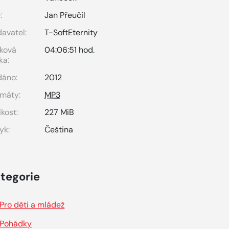
:
Jan Přeučil
avatel:
T-SoftEternity
ková
04:06:51 hod.
ka:
dáno:
2012
máty:
MP3
ikost:
227 MiB
yk:
Čeština
tegorie
Pro děti a mládež
Pohádky