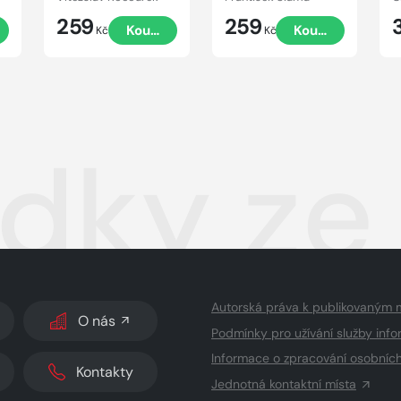
259
259
t
Koupit
Koupit
Kč
Kč
dky ze
Autorská práva k publikovaným 
O nás
Podmínky pro užívání služby info
Informace o zpracování osobníc
Kontakty
Jednotná kontaktní místa