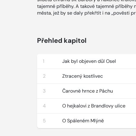
tajemné příběhy. A takové tajemné příběhy 
města, jež by se daly překřtít i na „pověsti p
Přehled kapitol
1
Jak byl objeven důl Osel
2
Ztracený kostlivec
3
Čarovné hrnce z Páchu
4
O hejkalovi z Brandlovy ulice
5
O Spáleném Mlýně