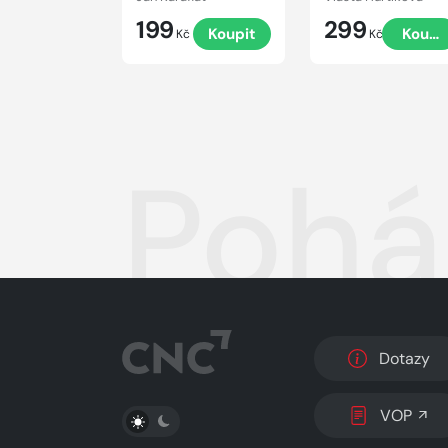
199
299
Koupit
Koupi
Kč
Kč
Pohá
Dotazy
PŘEPNOUT SVĚTLÝ/TMAVÝ REŽIM
VOP