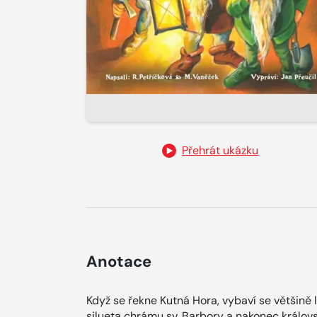
Přehrát ukázku
Anotace
Když se řekne Kutná Hora, vybaví se většině 
silueta chrámu sv. Barbory a nakonec královs