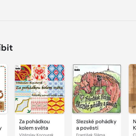
íbit
Přehrát
Přehrát
P
ukázku
ukázku
u
Za pohádkou
Slezské pohádky
N
y
kolem světa
a pověsti
K
Vítězslav Kocourek
František Sláma
C