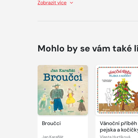
Zobrazit více
Mohlo by se vám také l
Přehrát
Přehrát
ukázku
ukázku
Broučci
Vánoční příběh
pejska a kočičk
Jan Karafiát
Vlasta Hurtíková