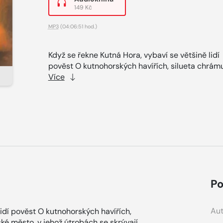
149 Kč
MP3
(04:06:51 hod.)
Když se řekne Kutná Hora, vybaví se většině lidí
pověst O kutnohorských havířích, silueta chrámu
Více
Po
Aut
lidí pověst O kutnohorských havířích,
ké město, v jehož útrobách se skrývají