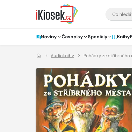
Přejít na hlavní obsah
VYHLEDÁVÁNÍ
Hlavní navigace
Noviny
Časopisy
Speciály
Knihy
Audioknihy
Pohádky ze stříbrného