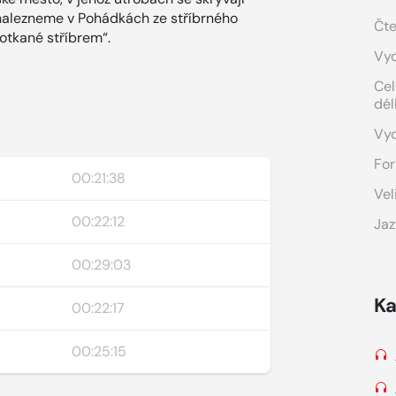
nalezneme v Pohádkách ze stříbrného
Čte
rotkané stříbrem“.
Vyd
Cel
dél
Vy
For
00:21:38
Vel
00:22:12
Jaz
00:29:03
Ka
00:22:17
00:25:15