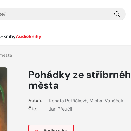
E-knihy
Audioknihy
 města
Pohádky ze stříbrné
města
Autoři:
Renata Petříčková
,
Michal Vaněček
Čte:
Jan Přeučil
Audiokniha