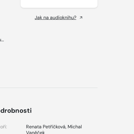
Jak na audioknihu?
...
drobnosti
oři:
Renata Petříčková
,
Michal
Vaněček