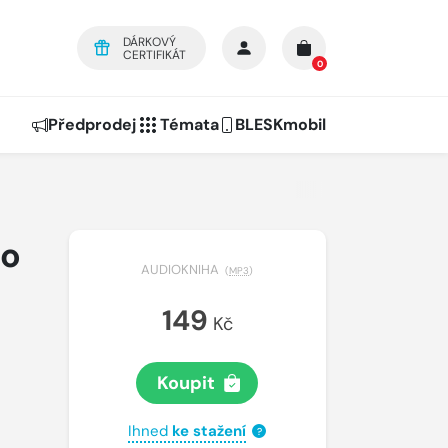
DÁRKOVÝ
CERTIFIKÁT
0
Předprodej
Témata
BLESKmobil
ho
AUDIOKNIHA
(
MP3
)
149
Kč
Koupit
Ihned
ke stažení
?