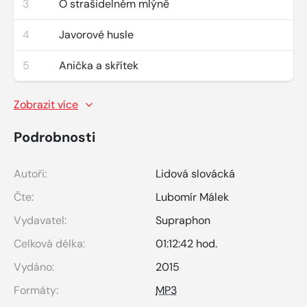
3
O strašidelném mlýně
4
Javorové husle
5
Anička a skřítek
Zobrazit více
Podrobnosti
Autoři:
Lidová slovácká
Čte:
Lubomír Málek
Vydavatel:
Supraphon
Celková délka:
01:12:42 hod.
Vydáno:
2015
Formáty:
MP3