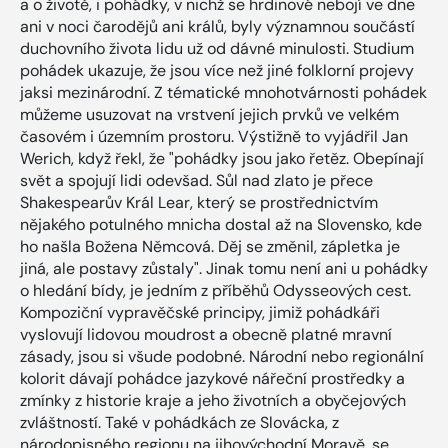
a o životě, i pohádky, v nichž se hrdinové nebojí ve dne
ani v noci čarodějů ani králů, byly významnou součástí
duchovního života lidu už od dávné minulosti. Studium
pohádek ukazuje, že jsou více než jiné folklorní projevy
jaksi mezinárodní. Z tématické mnohotvárnosti pohádek
můžeme usuzovat na vrstvení jejich prvků ve velkém
časovém i územním prostoru. Výstižně to vyjádřil Jan
Werich, když řekl, že "pohádky jsou jako řetěz. Obepínají
svět a spojují lidi odevšad. Sůl nad zlato je přece
Shakespearův Král Lear, který se prostřednictvím
nějakého potulného mnicha dostal až na Slovensko, kde
ho našla Božena Němcová. Děj se změnil, zápletka je
jiná, ale postavy zůstaly". Jinak tomu není ani u pohádky
o hledání bídy, je jedním z příběhů Odysseových cest.
Kompoziční vypravěčské principy, jimiž pohádkáři
vyslovují lidovou moudrost a obecně platné mravní
zásady, jsou si všude podobné. Národní nebo regionální
kolorit dávají pohádce jazykové nářeční prostředky a
zmínky z historie kraje a jeho životních a obyčejových
zvláštností. Také v pohádkách ze Slovácka, z
národopisného regionu na jihovýchodní Moravě, se