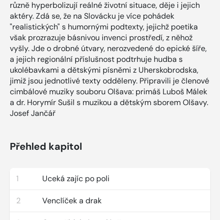
různě hyperbolizují reálné životní situace, děje i jejich
aktéry. Zdá se, že na Slovácku je více pohádek
"realistických" s humornými podtexty, jejichž poetika
však prozrazuje básnivou invenci prostředí, z něhož
vyšly. Jde o drobné útvary, nerozvedené do epické šíře,
a jejich regionální příslušnost podtrhuje hudba s
ukolébavkami a dětskými písněmi z Uherskobrodska,
jimiž jsou jednotlivé texty odděleny. Připravili je členové
cimbálové muziky souboru Olšava: primáš Luboš Málek
a dr. Horymír Sušil s muzikou a dětským sborem Olšavy.
Josef Jančář
Přehled kapitol
1
Uceká zajíc po poli
2
Venclíček a drak