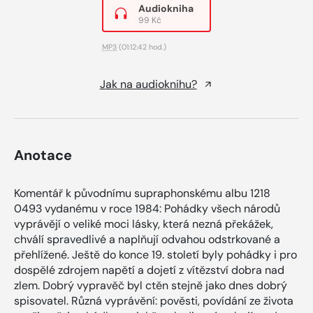
Audiokniha
99 Kč
MP3
(01:12:42 hod.)
Jak na audioknihu?
Anotace
Komentář k původnímu supraphonskému albu 1218
0493 vydanému v roce 1984: Pohádky všech národů
vyprávějí o veliké moci lásky, která nezná překážek,
chválí spravedlivé a naplňují odvahou odstrkované a
přehlížené. Ještě do konce 19. století byly pohádky i pro
dospělé zdrojem napětí a dojetí z vítězství dobra nad
zlem. Dobrý vypravěč byl ctěn stejně jako dnes dobrý
spisovatel. Různá vyprávění: pověsti, povídání ze života