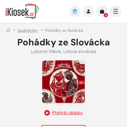
Přejít na hlavní obsah
0
Audioknihy
Pohádky ze Slovácka
Pohádky ze Slovácka
Lubomír Málek
,
Lidová slovácká
Přehrát ukázku