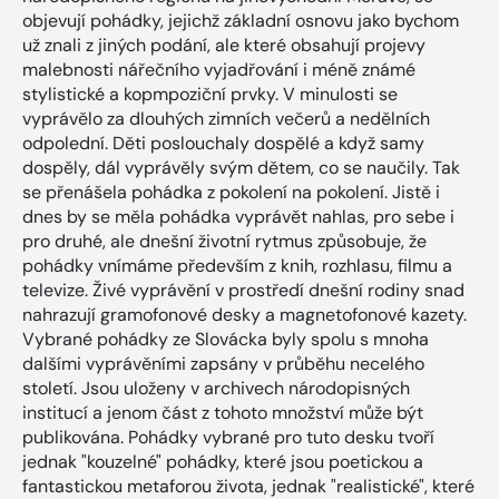
objevují pohádky, jejichž základní osnovu jako bychom
už znali z jiných podání, ale které obsahují projevy
malebnosti nářečního vyjadřování i méně známé
stylistické a kopmpoziční prvky. V minulosti se
vyprávělo za dlouhých zimních večerů a nedělních
odpolední. Děti poslouchaly dospělé a když samy
dospěly, dál vyprávěly svým dětem, co se naučily. Tak
se přenášela pohádka z pokolení na pokolení. Jistě i
dnes by se měla pohádka vyprávět nahlas, pro sebe i
pro druhé, ale dnešní životní rytmus způsobuje, že
pohádky vnímáme především z knih, rozhlasu, filmu a
televize. Živé vyprávění v prostředí dnešní rodiny snad
nahrazují gramofonové desky a magnetofonové kazety.
Vybrané pohádky ze Slovácka byly spolu s mnoha
dalšími vyprávěními zapsány v průběhu necelého
století. Jsou uloženy v archivech národopisných
institucí a jenom část z tohoto množství může být
publikována. Pohádky vybrané pro tuto desku tvoří
jednak "kouzelné" pohádky, které jsou poetickou a
fantastickou metaforou života, jednak "realistické", které