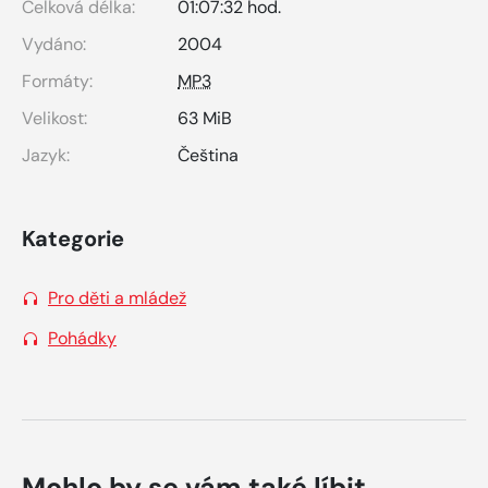
Celková délka:
01:07:32 hod.
Vydáno:
2004
Formáty:
MP3
Velikost:
63 MiB
Jazyk:
Čeština
Kategorie
Pro děti a mládež
Pohádky
Mohlo by se vám také líbit