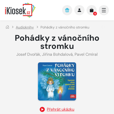
Přejít na hlavní obsah
0
Audioknihy
Pohádky z vánočního stromku
Pohádky z vánočního
stromku
Josef Dvořák
,
Jiřina Bohdalová
,
Pavel Cmíral
Přehrát ukázku