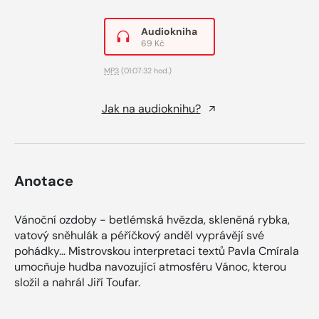
Audiokniha
69 Kč
MP3
(01:07:32 hod.)
Jak na audioknihu?
Anotace
Vánoční ozdoby - betlémská hvězda, skleněná rybka,
vatový sněhulák a péříčkový anděl vyprávějí své
pohádky… Mistrovskou interpretaci textů Pavla Cmírala
umocňuje hudba navozující atmosféru Vánoc, kterou
složil a nahrál Jiří Toufar.