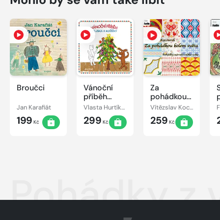
Broučci
Vánoční
Za
příběh
pohádkou
pejska a
kolem
Jan Karafiát
Vlasta Hurtíková
Vítězslav Kocourek
kočičky
světa
199
299
259
Kč
Kč
Kč
Pohádky z 