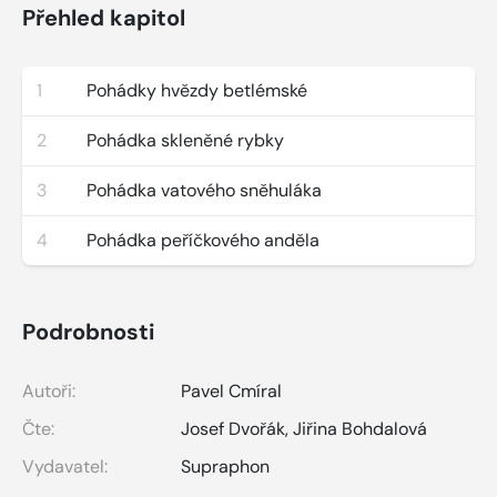
Přehled kapitol
1
Pohádky hvězdy betlémské
2
Pohádka skleněné rybky
3
Pohádka vatového sněhuláka
4
Pohádka peříčkového anděla
Podrobnosti
Autoři:
Pavel Cmíral
Čte:
Josef Dvořák
,
Jiřina Bohdalová
Vydavatel:
Supraphon