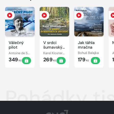
Válečný
V srdci
Jak táhla
pilot
šumavských
mračna
hvozdů
Antoine de Saint-Exupéry
Karel Klostermann
Bohuš Balajka
A
349
269
179
Kč
Kč
Kč
Pohádky tis