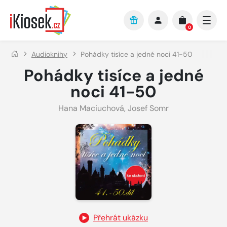
Přejít na hlavní obsah
0
Audioknihy
Pohádky tisíce a jedné noci 41-50
Pohádky tisíce a jedné
noci 41-50
Hana Maciuchová
,
Josef Somr
Přehrát ukázku