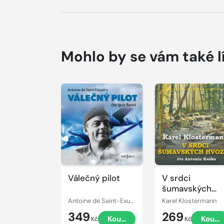
Mohlo by se vám také l
Přehrát
Přehrát
ukázku
ukázku
Válečný pilot
V srdci
šumavských
hvozdů
Antoine de Saint-Exupéry
Karel Klostermann
349
269
Koupit
Koupi
Kč
Kč