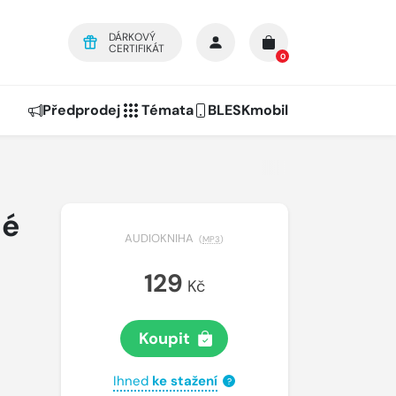
DÁRKOVÝ
CERTIFIKÁT
0
Předprodej
Témata
BLESKmobil
né
AUDIOKNIHA
(
MP3
)
129
Kč
Koupit
Ihned
ke stažení
?