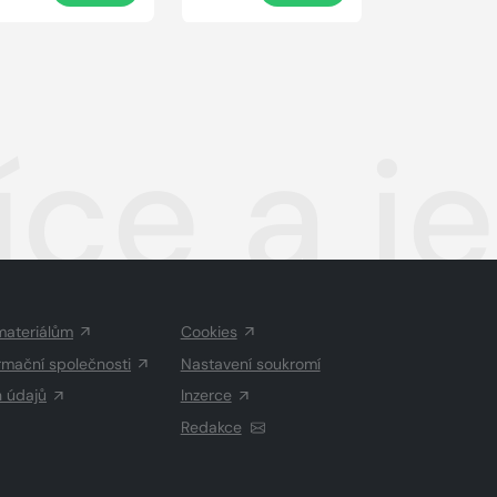
íce a j
materiálům
Cookies
rmační společnosti
Nastavení soukromí
h údajů
Inzerce
Redakce