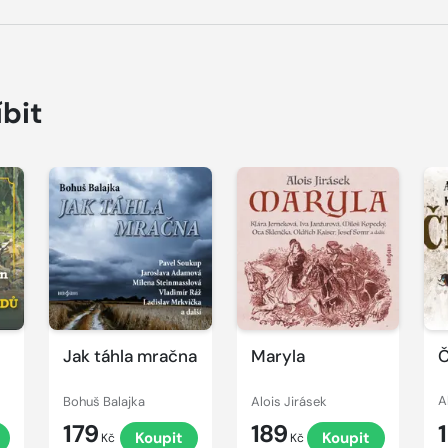
íbit
Přehrát
Přehrát
P
ukázku
ukázku
u
Jak táhla mračna
Maryla
Č
Bohuš Balajka
Alois Jirásek
A
179
189
t
Koupit
Koupit
Kč
Kč