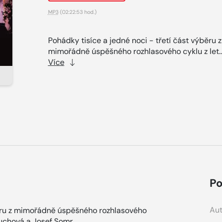
MP3
(02:22:53 hod.)
Pohádky tisíce a jedné noci - třetí část výběru z
mimořádně úspěšného rozhlasového cyklu z let..
Více
Po
Aut
ýběru z mimořádně úspěšného rozhlasového
iuchová a Josef Somr.