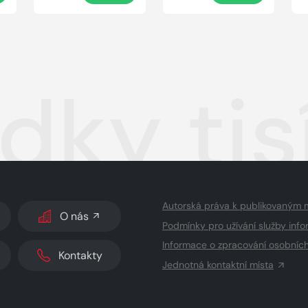
dky tis
Autorská práva k publikovaným 
O nás
Podmínky pro užívání služby info
Informace o zpracování osobníc
Kontakty
Jednotná kontaktní místa