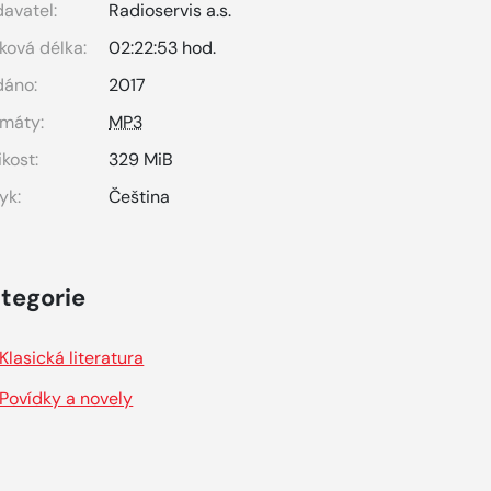
avatel:
Radioservis a.s.
ková délka:
02:22:53 hod.
dáno:
2017
máty:
MP3
ikost:
329 MiB
yk:
Čeština
tegorie
Klasická literatura
Povídky a novely