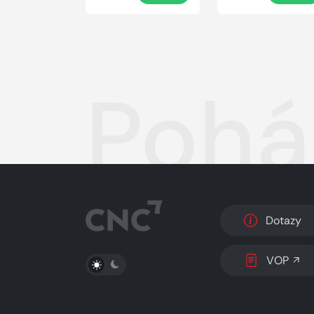
Pohá
Dotazy
PŘEPNOUT SVĚTLÝ/TMAVÝ REŽIM
VOP