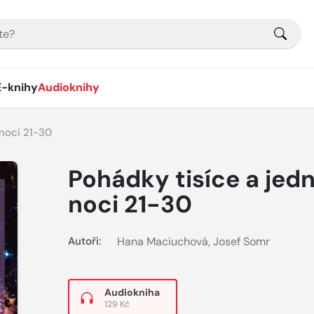
E-knihy
Audioknihy
 noci 21-30
Pohádky tisíce a jed
noci 21-30
Autoři:
Hana Maciuchová
,
Josef Somr
Audiokniha
129 Kč