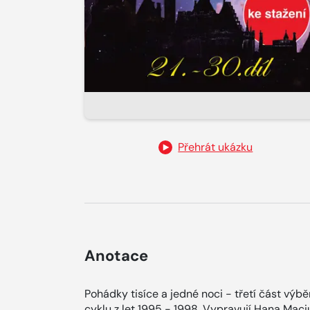
Přehrát ukázku
Anotace
Pohádky tisíce a jedné noci - třetí část v
cyklu z let 1995 - 1998. Vypravují Hana Mac