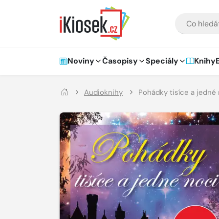
Přejít na hlavní obsah
VYHLEDÁVÁNÍ
Hlavní navigace
Noviny
Časopisy
Speciály
Knihy
Audioknihy
Pohádky tisíce a jedné