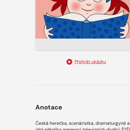
Přehrát ukázku
Anotace
Česká herečka, scenáristka, dramaturgyně a 
idol několika generací televizních diváků 