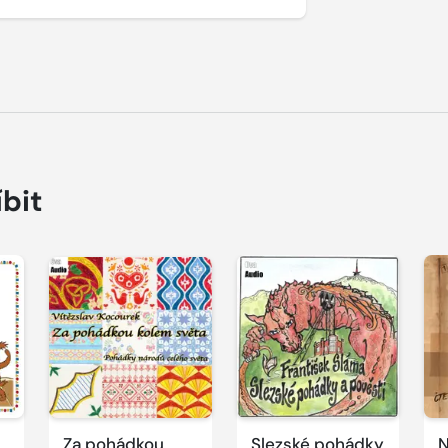
íbit
Přehrát
Přehrát
P
ukázku
ukázku
u
Za pohádkou
Slezské pohádky
N