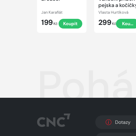
pejska a kočičk
Jan Karafiát
Vlasta Hurtíková
199
299
Koupit
Koupi
Kč
Kč
Pohá
Dotazy