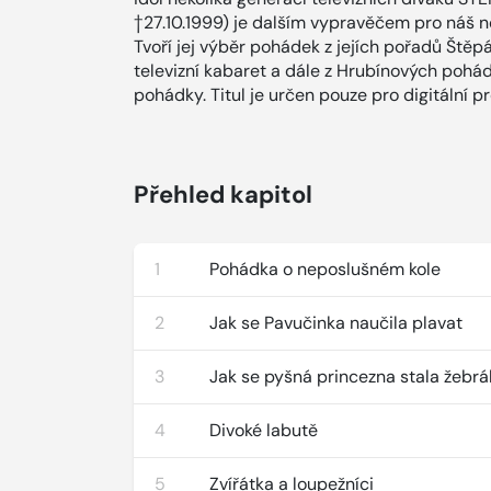
†27.10.1999) je dalším vypravěčem pro náš nový
Tvoří jej výběr pohádek z jejích pořadů Štěpá
televizní kabaret a dále z Hrubínových pohá
pohádky. Titul je určen pouze pro digitální pr
Přehled kapitol
1
Pohádka o neposlušném kole
2
Jak se Pavučinka naučila plavat
3
Jak se pyšná princezna stala žebr
4
Divoké labutě
5
Zvířátka a loupežníci