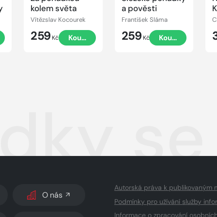
y
kolem světa
a pověsti
K
Vítězslav Kocourek
František Sláma
C
259
259
t
Koupit
Koupit
Kč
Kč
dky se
Autorská práva k publikovaným 
O nás
Podmínky pro užívání služby info
Informace o zpracování osobníc