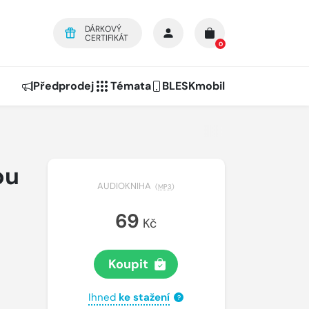
DÁRKOVÝ
CERTIFIKÁT
0
Předprodej
Témata
BLESKmobil
ou
AUDIOKNIHA
(
MP3
)
69
Kč
Koupit
Ihned
ke stažení
?