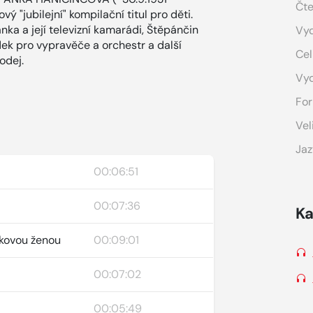
Čte
 "jubilejní" kompilační titul pro děti.
nka a její televizní kamarádi, Štěpánčin
Vyd
dek pro vypravěče a orchestr a další
Cel
odej.
Vy
For
Vel
Jaz
00:06:51
00:07:36
Ka
ákovou ženou
00:09:01
00:07:02
00:05:49