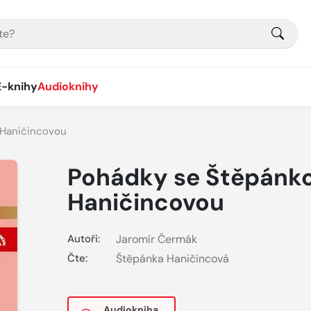
E-knihy
Audioknihy
 Haničincovou
Pohádky se Štěpánk
Haničincovou
Autoři:
Jaromír Čermák
Čte:
Štěpánka Haničincová
Audiokniha