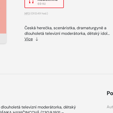
69 Kč
MP3
(01:12:49 hod.)
Česká herečka, scenáristka, dramaturgyně a
dlouholetá televizní moderátorka, dětský idol...
Více
Po
Aut
dlouholetá televizní moderátorka, dětský
ŠTĚPÁNKA HANIČINCOVÁ (*30.9.1931 –