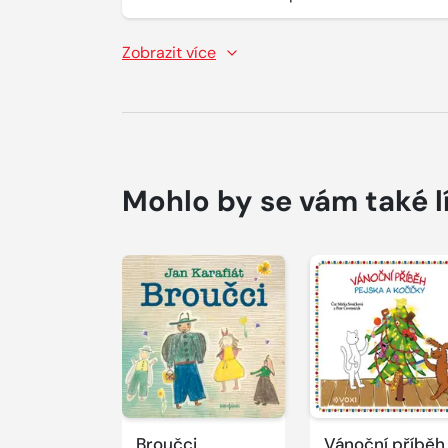
Zobrazit více
Mohlo by se vám také l
Přehrát
Přehrát
ukázku
ukázku
Broučci
Vánoční příběh