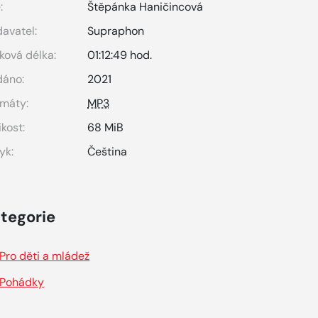
:
Štěpánka Haničincová
avatel:
Supraphon
ková délka:
01:12:49 hod.
dáno:
2021
máty:
MP3
ikost:
68 MiB
yk:
Čeština
tegorie
Pro děti a mládež
Pohádky