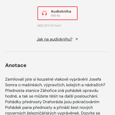
Audiokniha
199 Kč
MP3
(01:17:03 hod.)
Jak na audioknihu?
Anotace
Zamilovali jste si kouzelné vlakové vyprávění Josefa
Somra o mašinkách, výpravčích, kolejích a nádražích?
Přednosta stanice Záhořice zná pohádek opravdu
hodně, a tak se můžete těšit na další poslouchání.
Pohádky přednosty Drahoráda jsou pokračováním
Pohádek pana přednosty a přináší šest nových
rozverných železničářských vyprávěnek. Dozvíte se