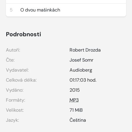
5
O dvou mašinkách
Podrobnosti
Autoři:
Robert Drozda
Čte:
Josef Somr
Vydavatel:
Audioberg
Celková délka:
01:17:03 hod.
Vydáno:
2015
Formáty:
MP3
Velikost:
71 MiB
Jazyk:
Čeština