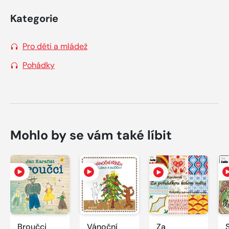
Kategorie
Pro děti a mládež
Pohádky
Mohlo by se vám také líbit
Broučci
Vánoční
Za