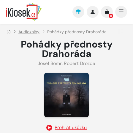
Přejít na hlavní obsah
0
Audioknihy
Pohádky přednosty Drahoráda
Pohádky přednosty
Drahoráda
Josef Somr
,
Robert Drozda
Přehrát ukázku