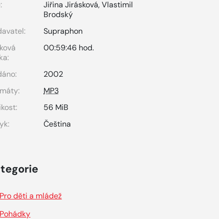
:
Jiřina Jirásková
,
Vlastimil
Brodský
avatel:
Supraphon
ková
00:59:46 hod.
ka:
dáno:
2002
máty:
MP3
ikost:
56 MiB
yk:
Čeština
tegorie
Pro děti a mládež
Pohádky