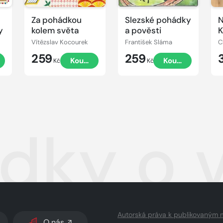
Za pohádkou
Slezské pohádky
N
y
kolem světa
a pověsti
K
Vítězslav Kocourek
František Sláma
C
259
259
t
Koupit
Koupit
Kč
Kč
dky o v
Autorská práva k publikovaným 
O nás