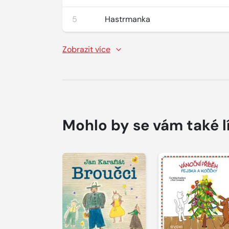
5
Hastrmanka
Zobrazit více
Mohlo by se vám také l
Přehrát
Přehrát
ukázku
ukázku