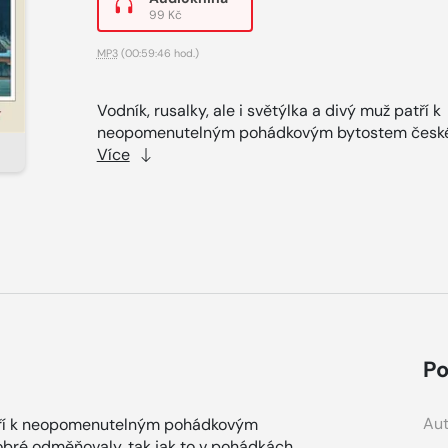
99 Kč
MP3
(00:59:46 hod.)
Vodník, rusalky, ale i světýlka a divý muž patří k
neopomenutelným pohádkovým bytostem české
Více
Po
Aut
 patří k neopomenutelným pohádkovým
dobré odměňovaly, tak jak to v pohádkách