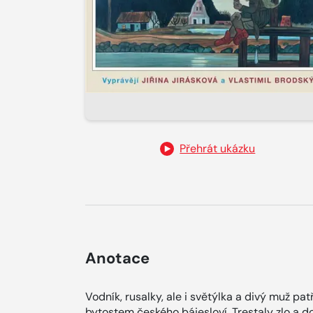
Přehrát ukázku
Anotace
Vodník, rusalky, ale i světýlka a divý muž
bytostem českého bájesloví. Trestaly zlo a 