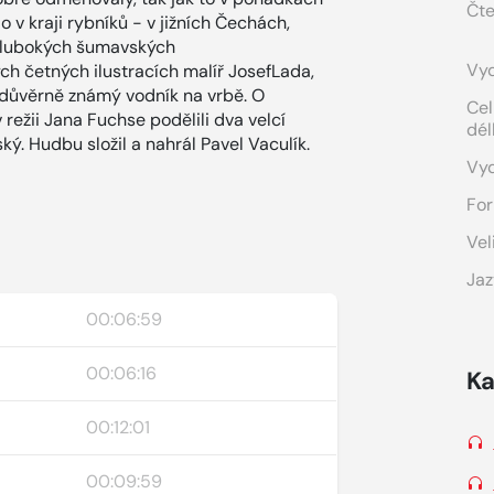
Čte
 v kraji rybníků - v jižních Čechách,
 hlubokých šumavských
Vyd
ch četných ilustracích malíř JosefLada,
o důvěrně známý vodník na vrbě. O
Cel
ežii Jana Fuchse podělili dva velcí
dél
ký. Hudbu složil a nahrál Pavel Vaculík.
Vy
For
Vel
Jaz
00:06:59
00:06:16
Ka
00:12:01
00:09:59