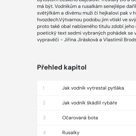
má být. Vodníkům a rusalkám senejlépe dařilo
světýlkám a divému muži či hejkalovi pak v
hvozdech.Výtvarnou podobu jim vtiskl ve svý
proto také obal nabízeného titulu zdobí jeh
poetický text sedmi vybraných pohádek se v r
vypravěči - Jiřina Jirásková a Vlastimil Brods
Přehled kapitol
1
Jak vodník vytrestal pytláka
2
Jak vodník škádlil rybáře
3
Očarovaná bota
4
Rusalky