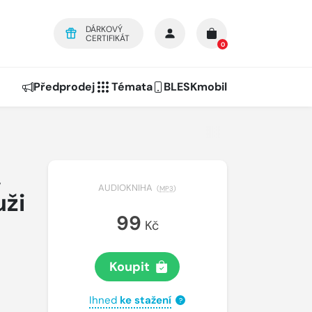
DÁRKOVÝ
CERTIFIKÁT
0
Předprodej
Témata
BLESKmobil
,
AUDIOKNIHA
(
MP3
)
uži
99
Kč
Koupit
Ihned
ke stažení
?