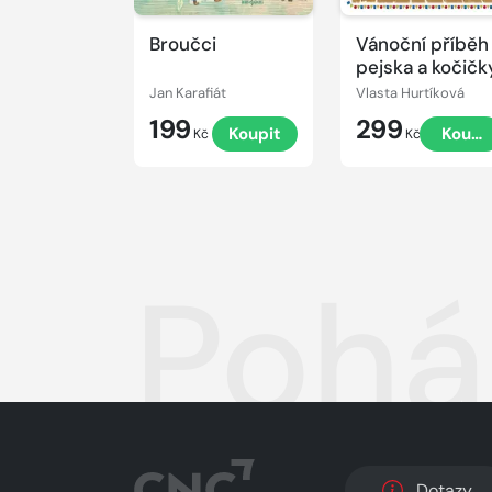
Broučci
Vánoční příběh
pejska a kočičk
Jan Karafiát
Vlasta Hurtíková
199
299
Koupit
Koupi
Kč
Kč
Pohá
Dotazy