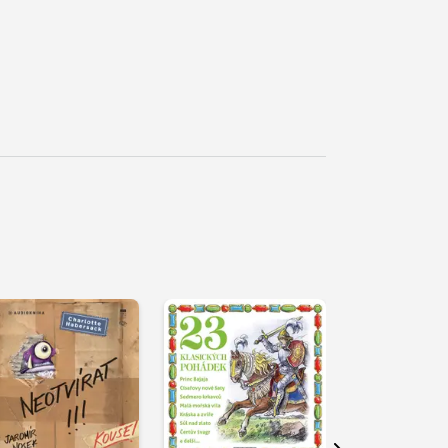
řehrát
kázku
Přehrát
Přehrát
ukázku
ukázku