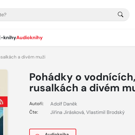
E-knihy
Audioknihy
usalkách a divém muži
Pohádky o vodnících
rusalkách a divém m
Autoři:
Adolf Daněk
Čte:
Jiřina Jirásková
,
Vlastimil Brodský
Audiokniha