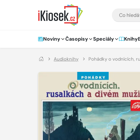
Přejít na hlavní obsah
VYHLEDÁVÁNÍ
Hlavní navigace
Noviny
Časopisy
Speciály
Knihy
Audioknihy
Pohádky o vodnících, r