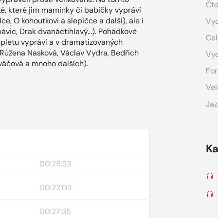
Čte
é, které jim maminky či babičky vypráví
e, O kohoutkovi a slepičce a další), ale i
Vyd
vic, Drak dvanáctihlavý...). Pohádkové
Cel
pletu vypráví a v dramatizovaných
y (Růžena Nasková, Václav Vydra, Bedřich
Vy
aváčová a mnoho dalších).
For
Vel
Jaz
Ka
00:25:23
00:22:03
00:27:35