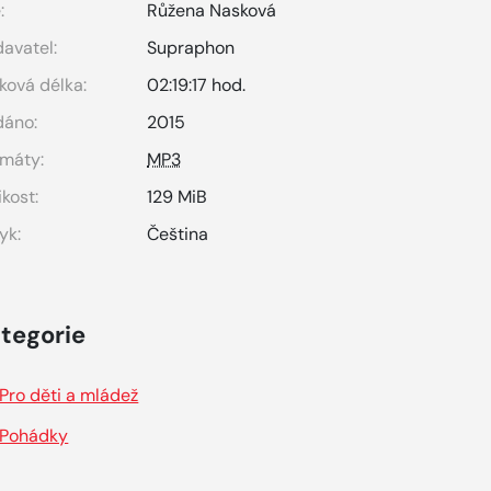
:
Růžena Nasková
avatel:
Supraphon
ková délka:
02:19:17 hod.
dáno:
2015
máty:
MP3
ikost:
129 MiB
yk:
Čeština
tegorie
Pro děti a mládež
Pohádky