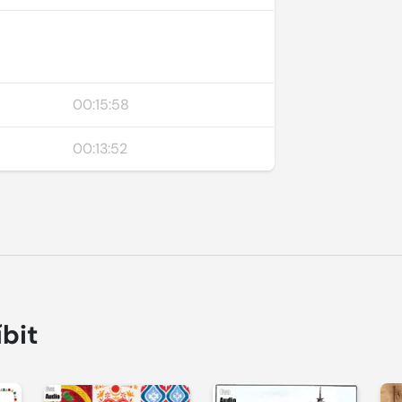
00:15:58
00:13:52
íbit