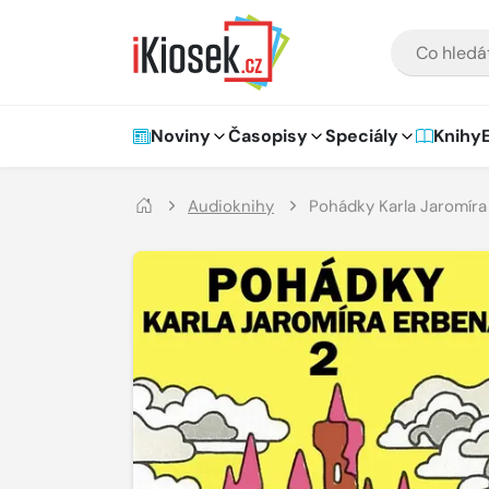
Přejít na hlavní obsah
VYHLEDÁVÁNÍ
Hlavní navigace
Noviny
Časopisy
Speciály
Knihy
Audioknihy
Pohádky Karla Jaromíra