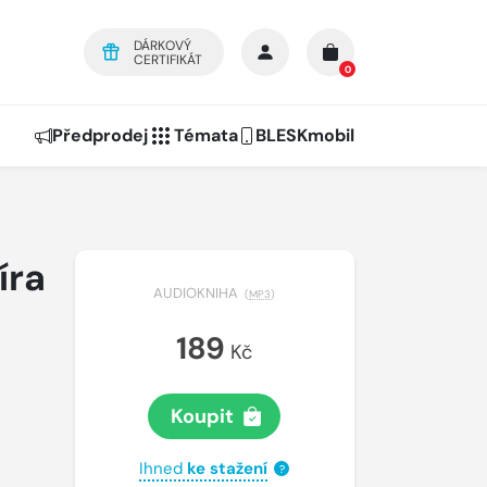
DÁRKOVÝ
CERTIFIKÁT
0
Předprodej
Témata
BLESKmobil
íra
AUDIOKNIHA
(
MP3
)
189
Kč
Koupit
Ihned
ke stažení
?