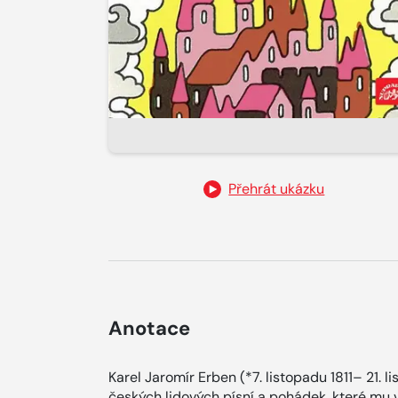
Přehrát ukázku
Anotace
Karel Jaromír Erben (*7. listopadu 1811– 21. l
českých lidových písní a pohádek, které mu 