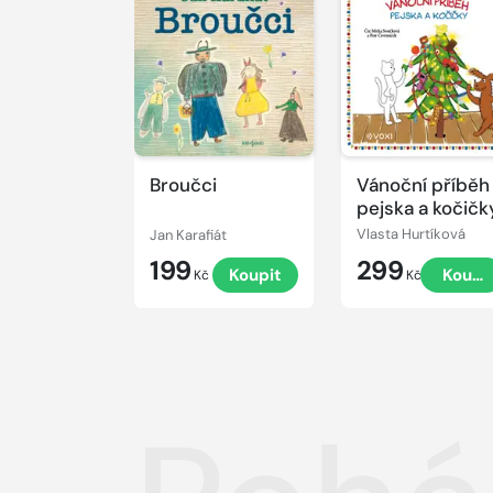
Přehrát
Přehrát
ukázku
ukázku
Broučci
Vánoční příběh
pejska a kočičk
Jan Karafiát
Vlasta Hurtíková
199
299
Koupit
Koupi
Kč
Kč