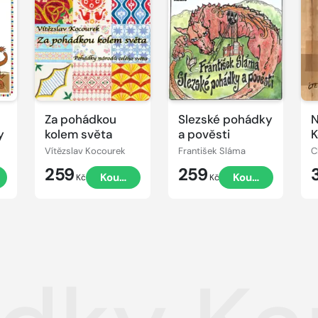
Přehrát
Přehrát
P
ukázku
ukázku
u
Za pohádkou
Slezské pohádky
N
y
kolem světa
a pověsti
K
Vítězslav Kocourek
František Sláma
C
259
259
t
Koupit
Koupit
Kč
Kč