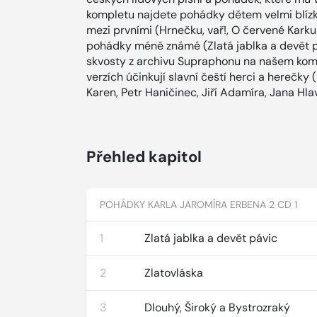
kompletu najdete pohádky dětem velmi blízk
mezi prvními (Hrnečku, vař!, O červené Karkulc
pohádky méně známé (Zlatá jablka a devět pá
skvosty z archivu Supraphonu na našem kom
verzích účinkují slavní čeští herci a herečk
Karen, Petr Haničinec, Jiří Adamíra, Jana Hl
Přehled kapitol
POHÁDKY KARLA JAROMÍRA ERBENA 2 CD 1
1
Zlatá jablka a devět pávic
2
Zlatovláska
3
Dlouhý, Široký a Bystrozraký