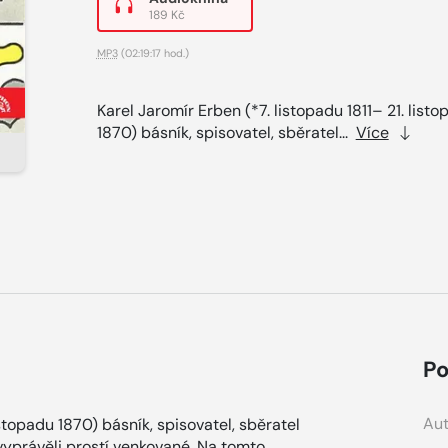
189 Kč
MP3
(02:19:17 hod.)
Karel Jaromír Erben (*7. listopadu 1811– 21. list
1870) básník, spisovatel, sběratel...
Více
Po
Aut
istopadu 1870) básník, spisovatel, sběratel
vyprávěli prostí venkované. Na tomto