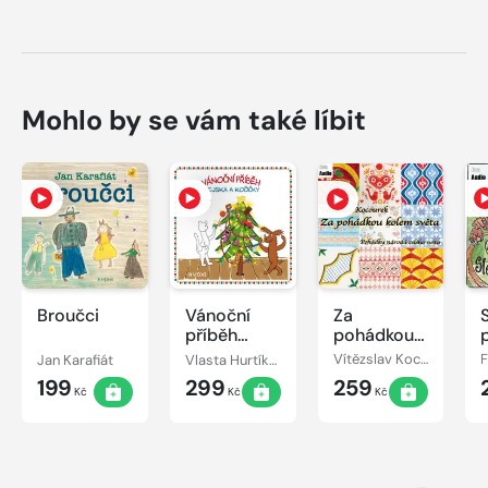
Mohlo by se vám také líbit
Broučci
Vánoční
Za
příběh
pohádkou
pejska a
kolem
Jan Karafiát
Vlasta Hurtíková
Vítězslav Kocourek
kočičky
světa
199
299
259
Kč
Kč
Kč