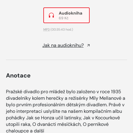
Audiokniha
69 Kč
MP3
(00:35:43 hod.)
Jak na audioknihu?
Anotace
Pražské divadlo pro mládež bylo založeno v roce 1935
divadelníky kolem herečky a režisérky Míly Mellanové a
bylo prvním profesionálním dětským divadlem. Právě v
jeho interpretaci uslyšíte na našem kompilačním albu
pohádky Jak se Honza učil latinsky, Jak v Kocourkově
utopili raka, O dvanácti měsíčkách, O perníkové
chaloupce a další