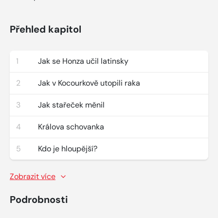
Přehled kapitol
1
Jak se Honza učil latinsky
2
Jak v Kocourkově utopili raka
3
Jak stařeček měnil
4
Králova schovanka
5
Kdo je hloupější?
Zobrazit více
Podrobnosti