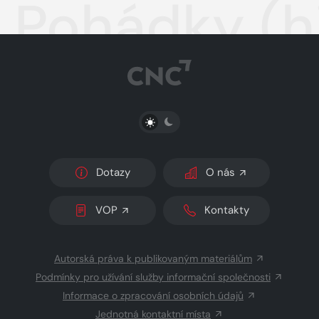
Pohádky (hi
PŘEPNOUT SVĚTLÝ/TMAVÝ REŽIM
Dotazy
O nás
VOP
Kontakty
Autorská práva k publikovaným materiálům
Podmínky pro užívání služby informační společnosti
Informace o zpracování osobních údajů
Jednotná kontaktní místa