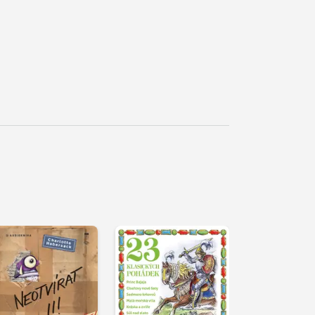
řehrát
kázku
Přehrát
Přehrát
ukázku
ukázku