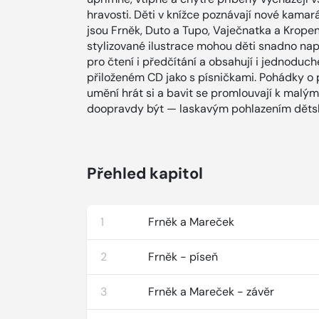
hravosti. Děti v knížce poznávají nové kamará
jsou Frněk, Duto a Tupo, Vaječnatka a Krope
stylizované ilustrace mohou děti snadno nap
pro čtení i předčítání a obsahují i jednoduch
přiloženém CD jako s písničkami. Pohádky o 
umění hrát si a bavit se promlouvají k malým
doopravdy být — laskavým pohlazením děts
Přehled kapitol
1
Frněk a Mareček
2
Frněk - píseň
3
Frněk a Mareček - závěr