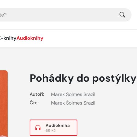
E-knihy
Audioknihy
Pohádky do postýlky
Autoři:
Marek Šolmes Srazil
Čte:
Marek Šolmes Srazil
Audiokniha
69 Kč