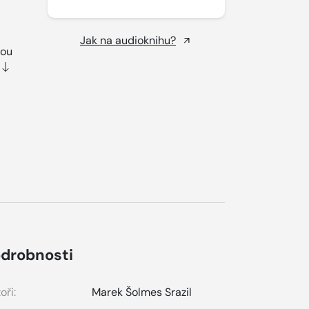
Jak na audioknihu?
sou
drobnosti
oři:
Marek Šolmes Srazil