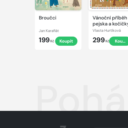
Broučci
Vánoční příběh
pejska a kočičk
Jan Karafiát
Vlasta Hurtíková
199
299
Koupit
Koupi
Kč
Kč
Pohá