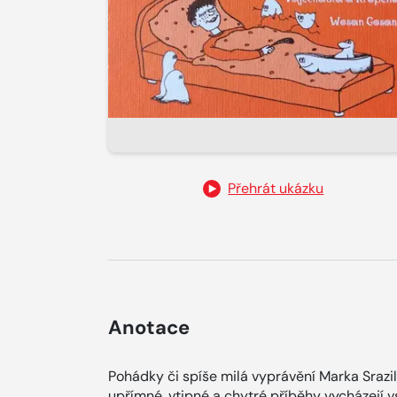
Přehrát ukázku
Anotace
Pohádky či spíše milá vyprávění Marka Srazila
upřímné, vtipné a chytré příběhy vycházejí v