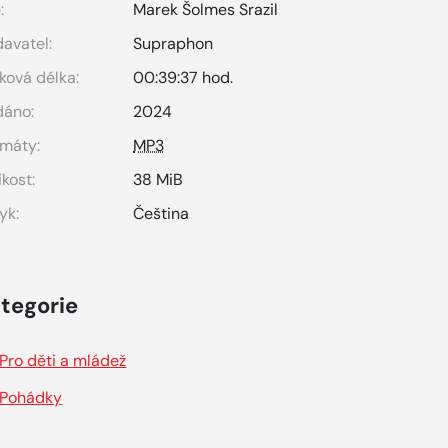
:
Marek Šolmes Srazil
avatel:
Supraphon
ková délka:
00:39:37 hod.
dáno:
2024
máty:
MP3
ikost:
38 MiB
yk:
Čeština
tegorie
Pro děti a mládež
Pohádky