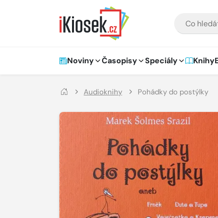
Přejít na hlavní obsah
VYHLEDÁVÁNÍ
Hlavní navigace
Noviny
Časopisy
Speciály
Knihy
Audioknihy
Pohádky do postýlky