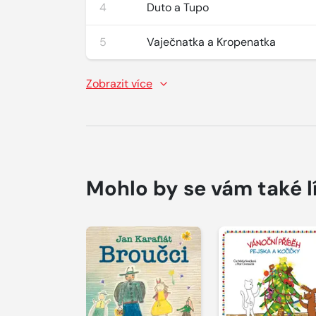
4
Duto a Tupo
5
Vaječnatka a Kropenatka
Zobrazit více
Mohlo by se vám také l
Přehrát
Přehrát
ukázku
ukázku