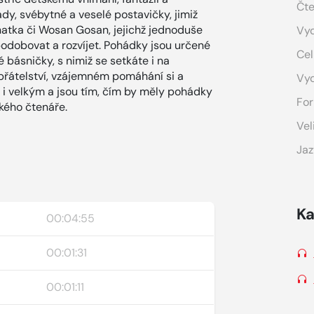
Čte
dy, svébytné a veselé postavičky, jimiž
natka či Wosan Gosan, jejichž jednoduše
Vyd
odobovat a rozvíjet. Pohádky jsou určené
Cel
é básničky, s nimiž se setkáte i na
přátelství, vzájemném pomáhání si a
Vy
 i velkým a jsou tím, čím by měly pohádky
For
kého čtenáře.
Vel
Jaz
Ka
00:04:55
00:01:31
00:01:11