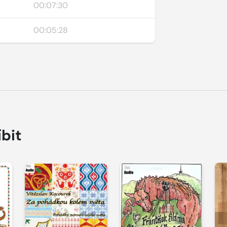
00:07:30
00:05:28
íbit
Přehrát
Přehrát
P
ukázku
ukázku
u