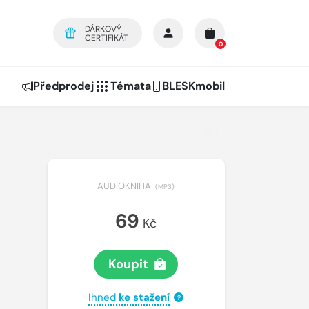
DÁRKOVÝ
CERTIFIKÁT
0
Předprodej
Témata
BLESKmobil
AUDIOKNIHA
(
MP3
)
69
Kč
Koupit
Ihned
ke stažení
?