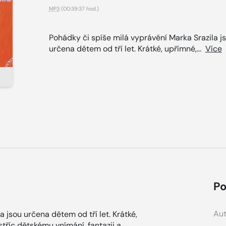
MP3
(00:39:37 hod.)
Pohádky či spíše milá vyprávění Marka Srazila j
určena dětem od tří let. Krátké, upřímné,...
Více
Po
Aut
 jsou určena dětem od tří let. Krátké,
stříc dětskému vnímání, fantazii a