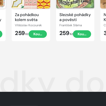
Za pohádkou
Slezské pohádky
N
y
kolem světa
a pověsti
K
Vítězslav Kocourek
František Sláma
C
259
259
t
Koupit
Koupit
Kč
Kč
dky do