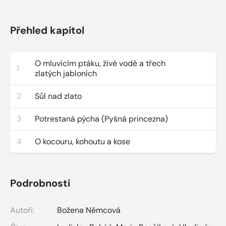
Přehled kapitol
O mluvícím ptáku, živé vodě a třech
1
zlatých jabloních
2
Sůl nad zlato
3
Potrestaná pýcha (Pyšná princezna)
4
O kocouru, kohoutu a kose
Podrobnosti
Autoři:
Božena Němcová