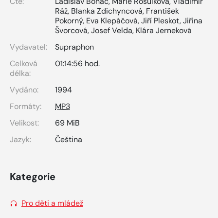
Čte:
Ladislav Boháč
,
Marie Rosůlková
,
Vladimír
Ráž
,
Blanka Zdichyncová
,
František
Pokorný
,
Eva Klepáčová
,
Jiří Pleskot
,
Jiřina
Švorcová
,
Josef Velda
,
Klára Jerneková
Vydavatel:
Supraphon
Celková
01:14:56 hod.
délka:
Vydáno:
1994
Formáty:
MP3
Velikost:
69 MiB
Jazyk:
Čeština
Kategorie
Pro děti a mládež