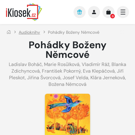
Přejít na hlavní obsah
0
Audioknihy
Pohádky Boženy Němcové
Pohádky Boženy
Němcové
Ladislav Boháč
,
Marie Rosůlková
,
Vladimír Ráž
,
Blanka
Zdichyncová
,
František Pokorný
,
Eva Klepáčová
,
Jiří
Pleskot
,
Jiřina Švorcová
,
Josef Velda
,
Klára Jerneková
,
Božena Němcová