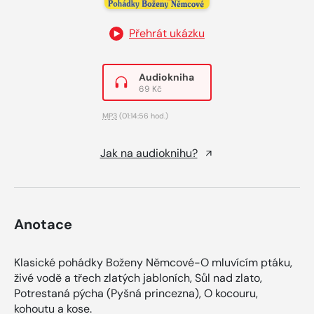
Přehrát ukázku
Audiokniha
69 Kč
MP3
(01:14:56 hod.)
Jak na audioknihu?
Anotace
Klasické pohádky Boženy Němcové-O mluvícím ptáku,
živé vodě a třech zlatých jabloních, Sůl nad zlato,
Potrestaná pýcha (Pyšná princezna), O kocouru,
kohoutu a kose.