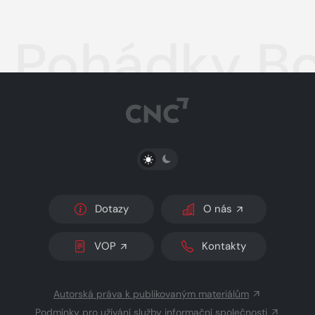
Pohádky B
PŘEPNOUT SVĚTLÝ/TMAVÝ REŽIM
Dotazy
O nás
VOP
Kontakty
Autorská práva k publikovaným materiálům
Podmínky pro užívání služby informační společnosti