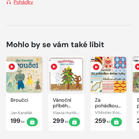
Pohádky
Mohlo by se vám také líbit
Broučci
Vánoční
Za
příběh
pohádkou
pejska a
kolem
Jan Karafiát
Vlasta Hurtíková
Vítězslav Kocourek
kočičky
světa
199
299
259
Kč
Kč
Kč