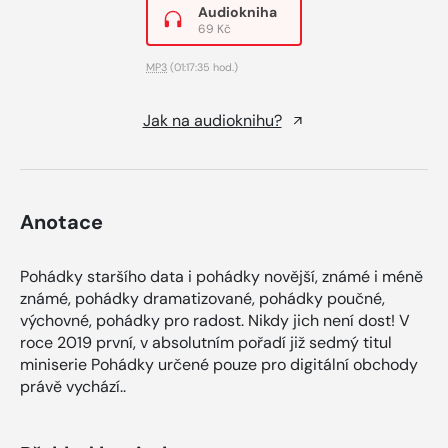
Audiokniha
69 Kč
MP3
(01:17:35 hod.)
Jak na audioknihu?
Anotace
Pohádky staršího data i pohádky novější, známé i méně
známé, pohádky dramatizované, pohádky poučné,
výchovné, pohádky pro radost. Nikdy jich není dost! V
roce 2019 první, v absolutním pořadí již sedmý titul
miniserie Pohádky určené pouze pro digitální obchody
právě vychází..