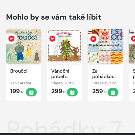
Mohlo by se vám také líbit
Broučci
Vánoční
Za
příběh
pohádkou
pejska a
kolem
Jan Karafiát
Vlasta Hurtíková
Vítězslav Kocourek
kočičky
světa
199
299
259
Kč
Kč
Kč
Pohádky 7