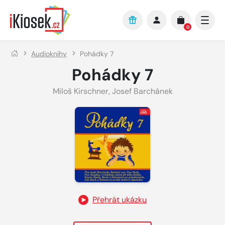
Přejít na hlavní obsah
0
Audioknihy
Pohádky 7
Pohádky 7
Miloš Kirschner
,
Josef Barchánek
Přehrát ukázku