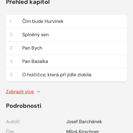
Přehled kapitol
1
Čím bude Hurvínek
2
Splněný sen
3
Pan Bych
4
Pan Bazalka
5
O holčičce, která při jídle zlobila
Zobrazit více
Podrobnosti
Autoři:
Josef Barchánek
Čte:
Miloš Kirschner