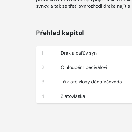
synky, a tak se třetí synrozhodl draka najít a l
Přehled kapitol
1
Drak a cařův syn
2
O hloupém peciválovi
3
Tři zlaté vlasy děda Vševěda
4
Zlatovláska