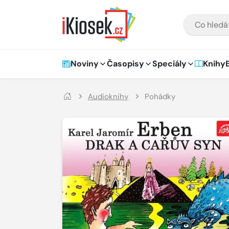
Přejít na hlavní obsah
VYHLEDÁVÁNÍ
Hlavní navigace
Noviny
Časopisy
Speciály
Knihy
Audioknihy
Pohádky