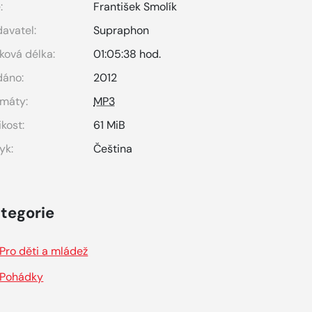
:
František Smolík
avatel:
Supraphon
ková délka:
01:05:38 hod.
dáno:
2012
máty:
MP3
ikost:
61 MiB
yk:
Čeština
tegorie
Pro děti a mládež
Pohádky