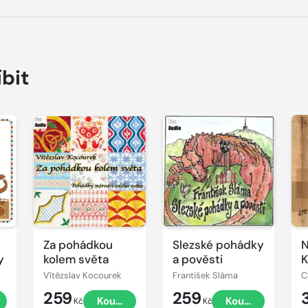
íbit
Přehrát
Přehrát
P
ukázku
ukázku
u
Za pohádkou
Slezské pohádky
N
y
kolem světa
a pověsti
K
Vítězslav Kocourek
František Sláma
C
259
259
t
Koupit
Koupit
Kč
Kč