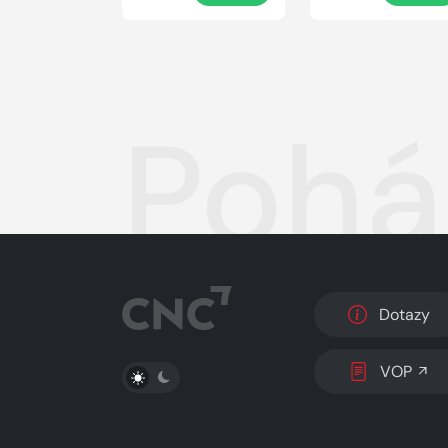
Pohá
Dotazy
PŘEPNOUT SVĚTLÝ/TMAVÝ REŽIM
VOP