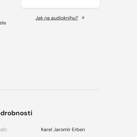
Jak na audioknihu?
ele
drobnosti
oři:
Karel Jaromír Erben