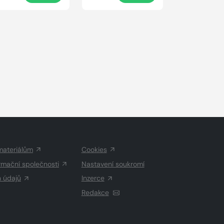
materiálům
Cookies
rmační společnosti
Nastavení soukromí
h údajů
Inzerce
Redakce