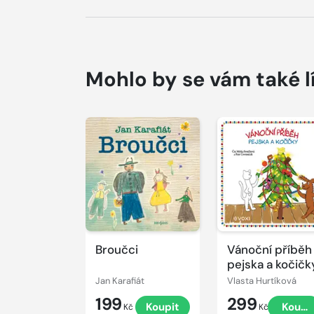
Mohlo by se vám také l
Přehrát
Přehrát
ukázku
ukázku
Broučci
Vánoční příběh
pejska a kočičk
Jan Karafiát
Vlasta Hurtíková
199
299
Koupit
Koupi
Kč
Kč