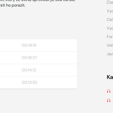
Čte
stí ho porazit.
Vyd
Cel
Vy
For
00:19:19
Vel
Jaz
00:18:37
00:14:12
Ka
00:13:30