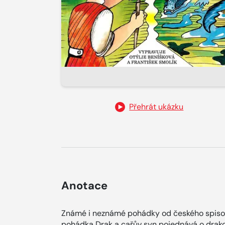
Přehrát ukázku
Anotace
Známé i neznámé pohádky od českého spisova
pohádka Drak a cařův syn pojednává o drakovi