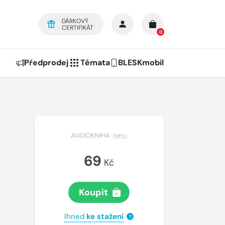
DÁRKOVÝ
CERTIFIKÁT
0
Předprodej
Témata
BLESKmobil
AUDIOKNIHA
(
MP3
)
69
Kč
Koupit
Ihned
ke stažení
?