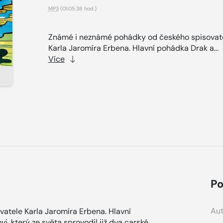
MP3
(01:05:38 hod.)
Známé i neznámé pohádky od českého spisovat
Karla Jaromíra Erbena. Hlavní pohádka Drak a...
Více
Po
Aut
tele Karla Jaromíra Erbena. Hlavní
, který ze světa sprovodil již dva carské