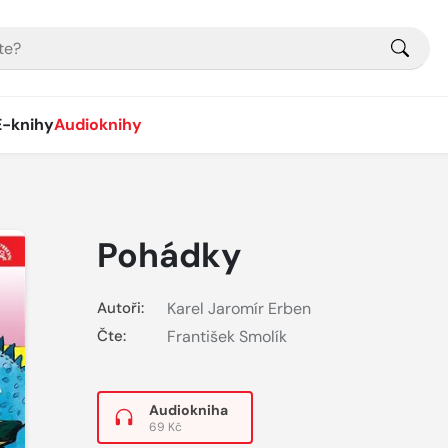
E-knihy
Audioknihy
Pohádky
Autoři:
Karel Jaromír Erben
Čte:
František Smolík
Audiokniha
69 Kč