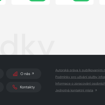
dky
Autorská práva k publikovaným 
O nás
Podmínky pro užívání služby info
Informace o zpracování osobníc
Kontakty
Jednotná kontaktní místa