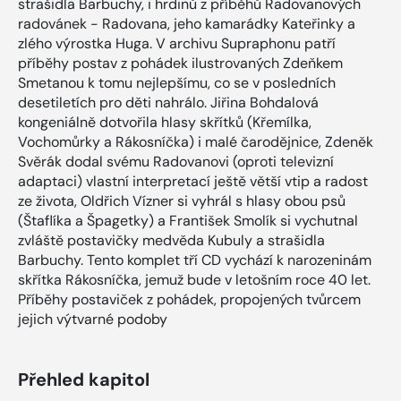
strašidla Barbuchy, i hrdinů z příběhů Radovanových
radovánek - Radovana, jeho kamarádky Kateřinky a
zlého výrostka Huga. V archivu Supraphonu patří
příběhy postav z pohádek ilustrovaných Zdeňkem
Smetanou k tomu nejlepšímu, co se v posledních
desetiletích pro děti nahrálo. Jiřina Bohdalová
kongeniálně dotvořila hlasy skřítků (Křemílka,
Vochomůrky a Rákosníčka) i malé čarodějnice, Zdeněk
Svěrák dodal svému Radovanovi (oproti televizní
adaptaci) vlastní interpretací ještě větší vtip a radost
ze života, Oldřich Vízner si vyhrál s hlasy obou psů
(Štaflíka a Špagetky) a František Smolík si vychutnal
zvláště postavičky medvěda Kubuly a strašidla
Barbuchy. Tento komplet tří CD vychází k narozeninám
skřítka Rákosníčka, jemuž bude v letošním roce 40 let.
Příběhy postaviček z pohádek, propojených tvůrcem
jejich výtvarné podoby
Přehled kapitol