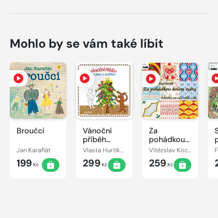
Mohlo by se vám také líbit
Broučci
Vánoční
Za
příběh
pohádkou
pejska a
kolem
Jan Karafiát
Vlasta Hurtíková
Vítězslav Kocourek
kočičky
světa
199
299
259
Kč
Kč
Kč