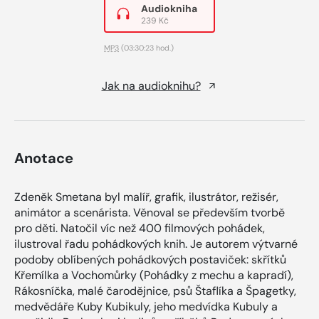
Audiokniha
239 Kč
MP3
(03:30:23 hod.)
Jak na audioknihu?
Anotace
Zdeněk Smetana byl malíř, grafik, ilustrátor, režisér,
animátor a scenárista. Věnoval se především tvorbě
pro děti. Natočil víc než 400 filmových pohádek,
ilustroval řadu pohádkových knih. Je autorem výtvarné
podoby oblíbených pohádkových postaviček: skřítků
Křemílka a Vochomůrky (Pohádky z mechu a kapradí),
Rákosníčka, malé čarodějnice, psů Štaflíka a Špagetky,
medvědáře Kuby Kubikuly, jeho medvídka Kubuly a