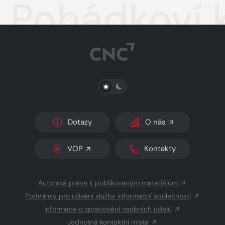
Pohádkoví 
PŘEPNOUT SVĚTLÝ/TMAVÝ REŽIM
Dotazy
O nás
VOP
Kontakty
Autorská práva k publikovaným materiálům
Podmínky pro užívání služby informační společnosti
Informace o zpracování osobních údajů
Jednotná kontaktní místa