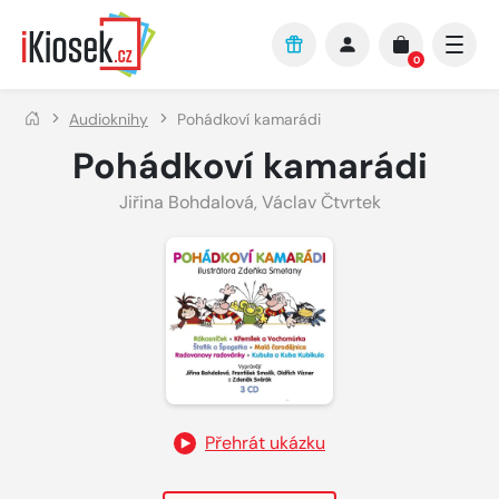
Přejít na hlavní obsah
0
Audioknihy
Pohádkoví kamarádi
Pohádkoví kamarádi
Jiřina Bohdalová
,
Václav Čtvrtek
Přehrát ukázku