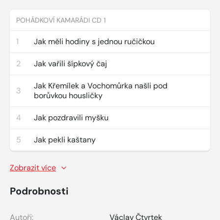
POHÁDKOVÍ KAMARÁDI CD 1
1
Jak měli hodiny s jednou ručičkou
2
Jak vařili šípkový čaj
Jak Křemílek a Vochomůrka našli pod
3
borůvkou housličky
4
Jak pozdravili myšku
5
Jak pekli kaštany
Zobrazit více
Podrobnosti
Autoři:
Václav Čtvrtek