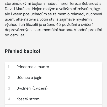
staroindickými bajkami načetli herci Tereza Bebarová a
David Matásek. Nejen malým a velkým příznivcům jógy,
ale i všem posluchačům se zájmem o relaxaci, duchovní
učení, alternativní životní styl a zajímavé myšlenky
východních filozofií je určeno 45 povídání a cvičení
doprovázených instrumentální hudbou. Vhodné pro děti
od osmi let.
Přehled kapitol
1
Princezna a mudrc
2
Učenec a jogín
3
Uvolnění (cvičení)
4
Košatý strom