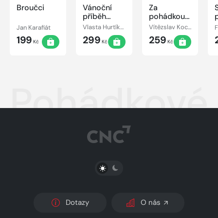
Broučci
Vánoční
Za
příběh
pohádkou
pejska a
kolem
Jan Karafiát
Vlasta Hurtíková
Vítězslav Kocourek
kočičky
světa
199
299
259
Kč
Kč
Kč
Pohádkové 
PŘEPNOUT SVĚTLÝ/TMAVÝ REŽIM
Dotazy
O nás