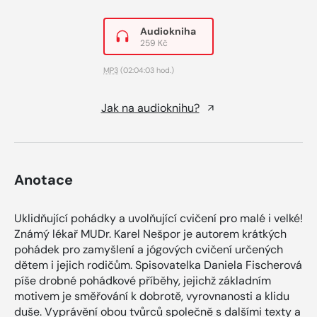
Audiokniha
259 Kč
MP3
(02:04:03 hod.)
Jak na audioknihu?
Anotace
Uklidňující pohádky a uvolňující cvičení pro malé i velké!
Známý lékař MUDr. Karel Nešpor je autorem krátkých
pohádek pro zamyšlení a jógových cvičení určených
dětem i jejich rodičům. Spisovatelka Daniela Fischerová
píše drobné pohádkové příběhy, jejichž základním
motivem je směřování k dobrotě, vyrovnanosti a klidu
duše. Vyprávění obou tvůrců společně s dalšími texty a