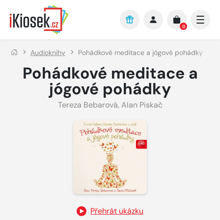
Přejít na hlavní obsah
0
Audioknihy
Pohádkové meditace a jógové pohádky
Pohádkové meditace a
jógové pohádky
Tereza Bebarová
,
Alan Piskač
Přehrát ukázku