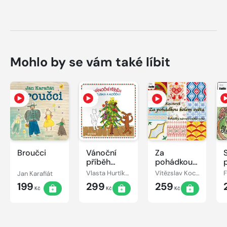
Mohlo by se vám také líbit
Broučci
Vánoční
Za
příběh
pohádkou
pejska a
kolem
Jan Karafiát
Vlasta Hurtíková
Vítězslav Kocourek
kočičky
světa
199
299
259
Kč
Kč
Kč