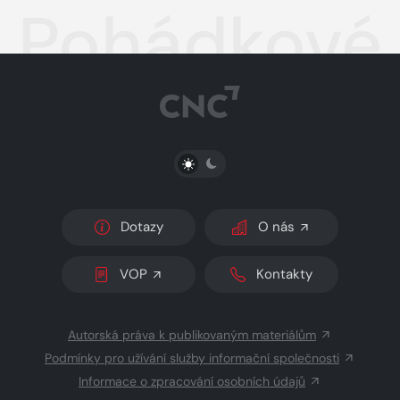
Pohádkové 
PŘEPNOUT SVĚTLÝ/TMAVÝ REŽIM
Dotazy
O nás
VOP
Kontakty
Autorská práva k publikovaným materiálům
Podmínky pro užívání služby informační společnosti
Informace o zpracování osobních údajů