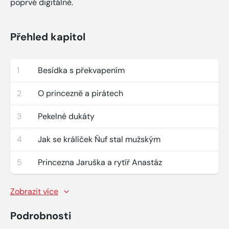
poprvé digitálně.
Přehled kapitol
1
Besídka s překvapením
2
O princezně a pirátech
3
Pekelné dukáty
4
Jak se králíček Ňuf stal mužským
5
Princezna Jaruška a rytíř Anastáz
Zobrazit více
Podrobnosti