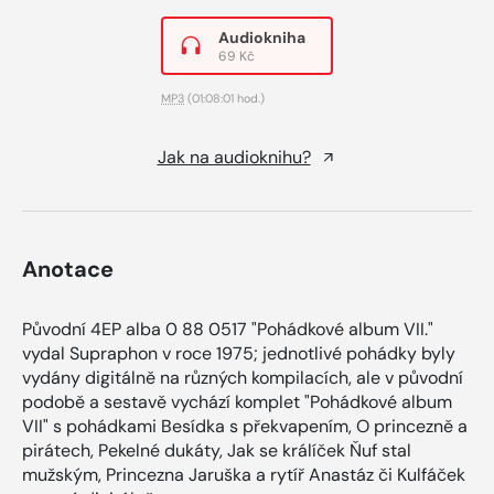
Audiokniha
69 Kč
MP3
(01:08:01 hod.)
Jak na audioknihu?
Anotace
Původní 4EP alba 0 88 0517 "Pohádkové album VII."
vydal Supraphon v roce 1975; jednotlivé pohádky byly
vydány digitálně na různých kompilacích, ale v původní
podobě a sestavě vychází komplet "Pohádkové album
VII" s pohádkami Besídka s překvapením, O princezně a
pirátech, Pekelné dukáty, Jak se králíček Ňuf stal
mužským, Princezna Jaruška a rytíř Anastáz či Kulfáček