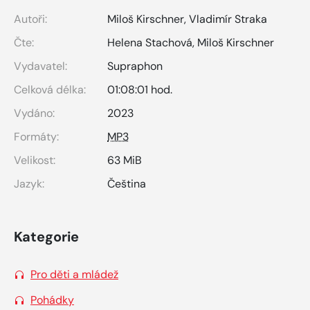
Autoři:
Miloš Kirschner
,
Vladimír Straka
Čte:
Helena Stachová
,
Miloš Kirschner
Vydavatel:
Supraphon
Celková délka:
01:08:01 hod.
Vydáno:
2023
Formáty:
MP3
Velikost:
63 MiB
Jazyk:
Čeština
Kategorie
Pro děti a mládež
Pohádky