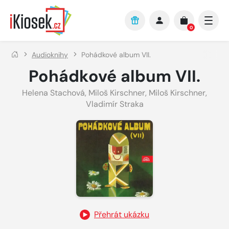
Přejít na hlavní obsah
0
Audioknihy
Pohádkové album VII.
Pohádkové album VII.
Helena Stachová
,
Miloš Kirschner
,
Miloš Kirschner
,
Vladimír Straka
Přehrát ukázku