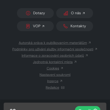
Dotazy
O nás
VOP
Kontakty
Autorská práva k publikovaným materiálům
Podmínky pro užívání služby informační společnosti
Informace o zpracování osobních údajů
Jednotná kontaktní místa
Cookies
Nastavení soukromí
Inzerce
Redakce
© 2026 Copyright
CZECH NEWS CENTER a.s.
a dodavatelé