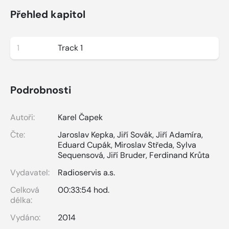
Přehled kapitol
1
Track 1
Podrobnosti
Autoři:
Karel Čapek
Čte:
Jaroslav Kepka
,
Jiří Sovák
,
Jiří Adamíra
,
Eduard Cupák
,
Miroslav Středa
,
Sylva
Sequensová
,
Jiří Bruder
,
Ferdinand Krůta
Vydavatel:
Radioservis a.s.
Celková
00:33:54 hod.
délka:
Vydáno:
2014