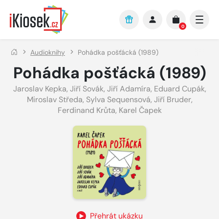
Přejít na hlavní obsah
0
Audioknihy
Pohádka pošťácká (1989)
Pohádka pošťácká (1989)
Jaroslav Kepka
,
Jiří Sovák
,
Jiří Adamíra
,
Eduard Cupák
,
Miroslav Středa
,
Sylva Sequensová
,
Jiří Bruder
,
Ferdinand Krůta
,
Karel Čapek
Přehrát ukázku