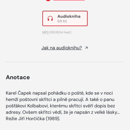
Audiokniha
69 Kč
MP3
(00:33:54 hod.)
Jak na audioknihu?
Anotace
Karel Čapek napsal pohádku o poště, kde se v noci
hemží poštovní skřítci a pilně pracují. A také o panu
pošťákovi Kolbabovi, kterému skřítci svěří dopis bez
adresy. Ovšem skřítci vědí, že je napsán z velké lásky...
Režie Jiří Horčička (1989).