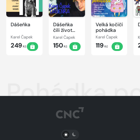
Dášeňka
Dášeňka
Velká kočičí
čili život
pohádka
štěněte
Karel Čapek
Karel Čapek
Karel Čapek
K
249
150
119
Kč
Kč
Kč
Pohádka po
PŘEPNOUT SVĚTLÝ/TMAVÝ REŽIM