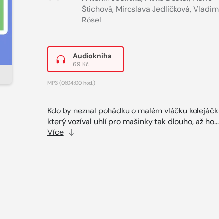
Štichová
,
Miroslava Jedličková
,
Vladim
Rösel
Audiokniha
69 Kč
MP3
(01:04:00 hod.)
Kdo by neznal pohádku o malém vláčku kolejáčk
který vozíval uhlí pro mašinky tak dlouho, až ho..
Více