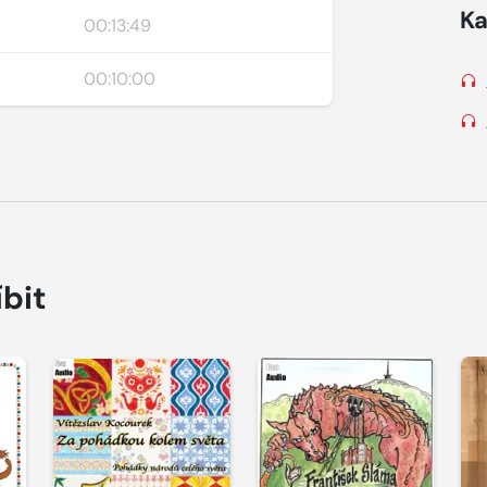
Ka
00:13:49
00:10:00
íbit
Přehrát
Přehrát
P
ukázku
ukázku
u