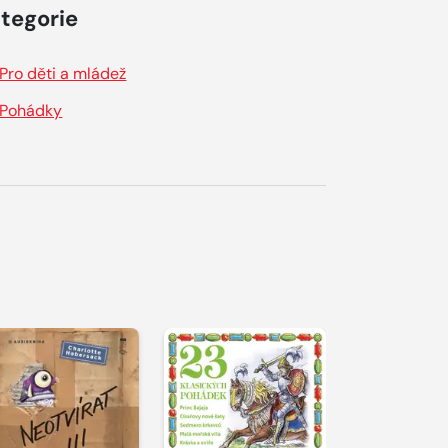
tegorie
Pro děti a mládež
Pohádky
řehrát
kázku
Přehrát
Přehrát