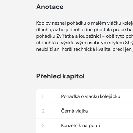
Anotace
Kdo by neznal pohádku o malém vláčku kolejáč
dlouho, až ho jednoho dne přestala práce bav
pohádku Zvířátka a loupežníci - obě tyto pohád
chrochtá a výská svým osobitým stylem Strýč
neublíží ani horší technická kvalita, přeci jen j
Přehled kapitol
1
Pohádka o vláčku kolejáčku
2
Černá vlajka
3
Kouzelník na pouti