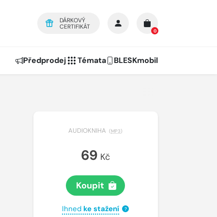
DÁRKOVÝ
CERTIFIKÁT
0
Předprodej
Témata
BLESKmobil
AUDIOKNIHA
(
MP3
)
69
Kč
Koupit
Ihned
ke stažení
?