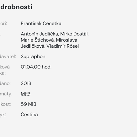
drobnosti
oři:
František Čečetka
:
Antonín Jedlička
,
Mirko Dostál
,
Marie Štichová
,
Miroslava
Jedličková
,
Vladimír Rösel
avatel:
Supraphon
ková
01:04:00 hod.
ka:
dáno:
2013
máty:
MP3
ikost:
59 MiB
yk:
Čeština