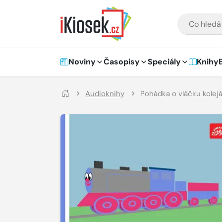
Přejít na hlavní obsah
VYHLEDÁVÁNÍ
Hlavní navigace
Noviny
Časopisy
Speciály
Knihy
Audioknihy
Pohádka o vláčku kolejáč