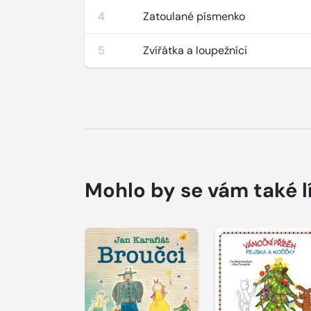
4
Zatoulané písmenko
5
Zvířátka a loupežníci
Mohlo by se vám také l
Přehrát
Přehrát
ukázku
ukázku