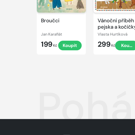
Broučci
Vánoční příběh
pejska a kočičk
Jan Karafiát
Vlasta Hurtíková
199
299
Koupit
Koupi
Kč
Kč
Pohád