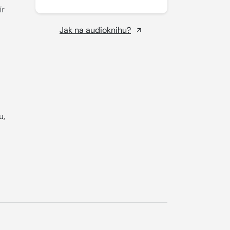
ír
Jak na audioknihu?
u,
.