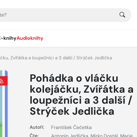
E-knihy
Audioknihy
ku, Zvířátka a loupežníci a 3 další / Strýček Jedlička
Pohádka o vláčku
kolejáčku, Zvířátka a
loupežníci a 3 další /
Strýček Jedlička
Autoři:
František Čečetka
Čte:
Antonín Jedlička
,
Mirko Dostál
,
Marie