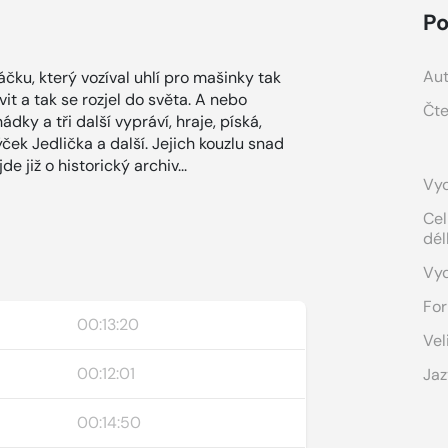
Po
Aut
ku, který vozíval uhlí pro mašinky tak
it a tak se rozjel do světa. A nebo
Čte
ky a tři další vypráví, hraje, píská,
ek Jedlička a další. Jejich kouzlu snad
de již o historický archiv...
Vyd
Cel
dél
Vy
For
00:13:20
Vel
00:12:01
Jaz
00:14:50