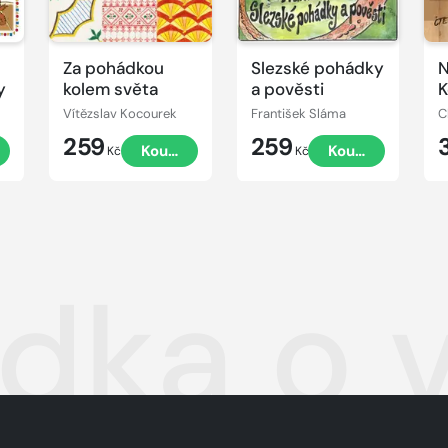
Za pohádkou
Slezské pohádky
N
y
kolem světa
a pověsti
K
Vítězslav Kocourek
František Sláma
C
259
259
t
Koupit
Koupit
Kč
Kč
ka o vl