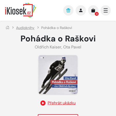
Přejít na hlavní obsah
0
Audioknihy
Pohádka o Raškovi
Pohádka o Raškovi
Oldřich Kaiser
,
Ota Pavel
Přehrát ukázku