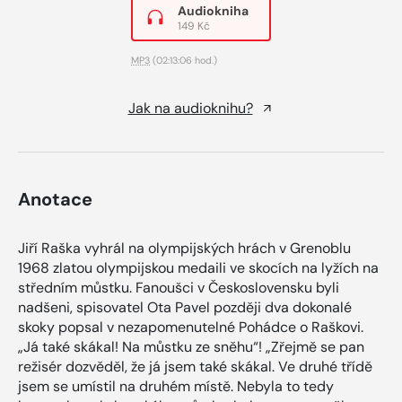
Audiokniha
149 Kč
MP3
(02:13:06 hod.)
Jak na audioknihu?
Anotace
Jiří Raška vyhrál na olympijských hrách v Grenoblu
1968 zlatou olympijskou medaili ve skocích na lyžích na
středním můstku. Fanoušci v Československu byli
nadšeni, spisovatel Ota Pavel později dva dokonalé
skoky popsal v nezapomenutelné Pohádce o Raškovi.
„Já také skákal! Na můstku ze sněhu“! „Zřejmě se pan
režisér dozvěděl, že já jsem také skákal. Ve druhé třídě
jsem se umístil na druhém místě. Nebyla to tedy