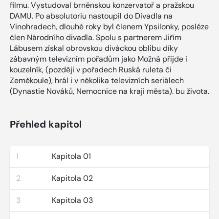
filmu. Vystudoval brněnskou konzervatoř a pražskou
DAMU. Po absolutoriu nastoupil do Divadla na
Vinohradech, dlouhé roky byl členem Ypsilonky, posléze
člen Národního divadla. Spolu s partnerem Jiřím
Lábusem získal obrovskou diváckou oblibu díky
zábavným televizním pořadům jako Možná přijde i
kouzelník, (později v pořadech Ruská ruleta či
Zeměkoule), hrál i v několika televizních seriálech
(Dynastie Nováků, Nemocnice na kraji města). bu života.
Přehled kapitol
1
Kapitola 01
2
Kapitola 02
3
Kapitola 03