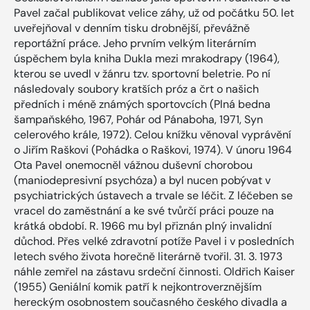
Pavel začal publikovat velice záhy, už od počátku 50. let
uveřejňoval v denním tisku drobnější, převážně
reportážní práce. Jeho prvním velkým literárním
úspěchem byla kniha Dukla mezi mrakodrapy (1964),
kterou se uvedl v žánru tzv. sportovní beletrie. Po ní
následovaly soubory kratších próz a črt o našich
předních i méně známých sportovcích (Plná bedna
šampaňského, 1967, Pohár od Pánaboha, 1971, Syn
celerového krále, 1972). Celou knížku věnoval vyprávění
o Jiřím Raškovi (Pohádka o Raškovi, 1974). V únoru 1964
Ota Pavel onemocněl vážnou duševní chorobou
(maniodepresivní psychóza) a byl nucen pobývat v
psychiatrických ústavech a trvale se léčit. Z léčeben se
vracel do zaměstnání a ke své tvůrčí práci pouze na
krátká období. R. 1966 mu byl přiznán plný invalidní
důchod. Přes velké zdravotní potíže Pavel i v posledních
letech svého života horečně literárně tvořil. 31. 3. 1973
náhle zemřel na zástavu srdeční činnosti. Oldřich Kaiser
(1955) Geniální komik patří k nejkontroverznějším
hereckým osobnostem současného českého divadla a