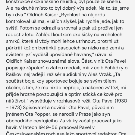
konstrukce skokanského můstku, byl pouze ze sněhu.
Ale na druhé místo to byl dobrý výsledek. Na to, že jsme
byli dva.“ Oldřich Kaiser „Rychlost na nájezdu
kontroloval ušima, v uších slyšel, jak rychle jede, jak to
sviští. Potom se odrazil a srovnal a pak už prožíval jen
radost z letu. Zahlédl koutkem oka šišky na vrcholech
smrků, které si vždy mohl lehce utrhnout, protrhl už
párkrát kožich beránků pasoucích se nízko nad zemí a
svistem lyží vyděsil upovídané havrany,“ užíval si
Oldřich Kaiser znovu známá slova. Část, v níž Ota Pavel
popisuje zápolení o zlatou medaili, má z celé Pohádky o
Raškovi nejraději i režisér audioknihy Aleš Vrzák. „Ta
součást boje, kdy sportovec bojuje se svým tělem,
okolím, s tím, že mu nikdo nepřeje, a nakonec zvítězí, mi
přijde hrozně povzbuzující a optimistická celkově pro
náš život,“ vysvětluje v rozhlasové režii. Ota Pavel (1930
- 1973) Spisovatel a novinář Ota Pavel, původním
jménem Ota Popper, se narodil v Praze jako syn
obchodního cestujícího. Za války začal pracovat jako
havíř. V letech 1949-56 pracoval Pavel v
Československém rozhlase jako sportovní redaktor. Ota