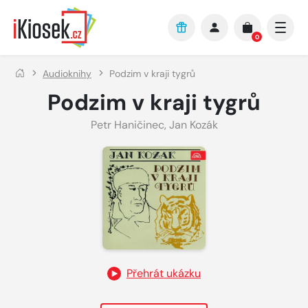
Přejít na hlavní obsah
0
Audioknihy
Podzim v kraji tygrů
Podzim v kraji tygrů
Petr Haničinec
,
Jan Kozák
Přehrát ukázku