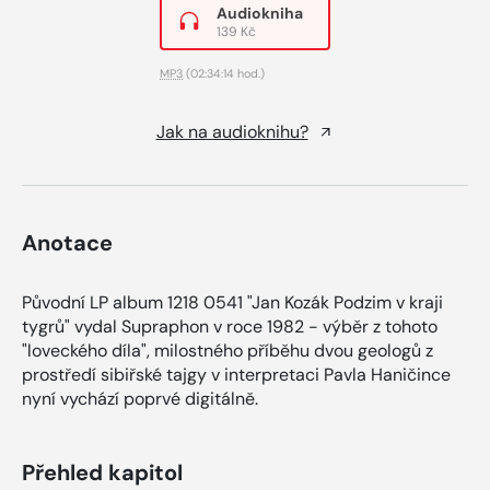
Audiokniha
139 Kč
MP3
(02:34:14 hod.)
Jak na audioknihu?
Anotace
Původní LP album 1218 0541 "Jan Kozák Podzim v kraji
tygrů" vydal Supraphon v roce 1982 - výběr z tohoto
"loveckého díla", milostného příběhu dvou geologů z
prostředí sibiřské tajgy v interpretaci Pavla Haničince
nyní vychází poprvé digitálně.
Přehled kapitol