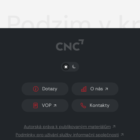
Podzim v kr
PŘEPNOUT SVĚTLÝ/TMAVÝ REŽIM
Dotazy
O nás
VOP
Kontakty
Autorská práva k publikovaným materiálům
Podmínky pro užívání služby informační společnosti