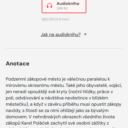
Audiokniha
249 Kč
MP3
(06:02:31 hod.)
Jak na audioknihu?
Anotace
Podzemní zákopové město je válečnou paralelou k
mírovému okresnímu městu. Také jeho obyvatelé, vojáci,
jen neradi opouštějí své kryty (noční hlídky, práce v
poli, odvšivování a návštěva nevěstince v blízkém
městečku), a když v závěru příběhu musí opustit zákopy
navždy, s lítostí se za nimi ohlížejí jako za bývalým
domovem. V nehrdinských obrazech všedního života
zákopů Karel Poláček zachytil své osobní zážitky z