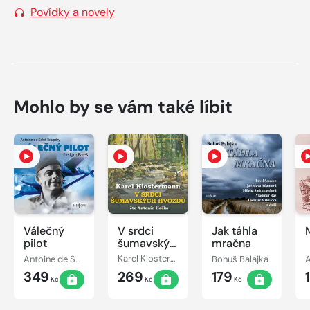
Povídky a novely
Mohlo by se vám také líbit
Válečný
V srdci
Jak táhla
pilot
šumavských
mračna
hvozdů
Antoine de Saint-Exupéry
Karel Klostermann
Bohuš Balajka
A
349
269
179
Kč
Kč
Kč