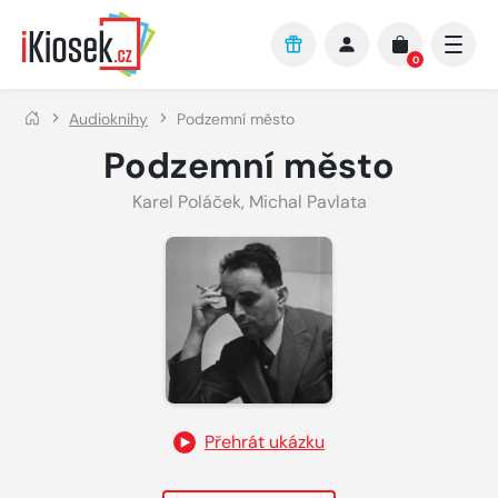
Přejít na hlavní obsah
0
Audioknihy
Podzemní město
Podzemní město
Karel Poláček
,
Michal Pavlata
Přehrát ukázku