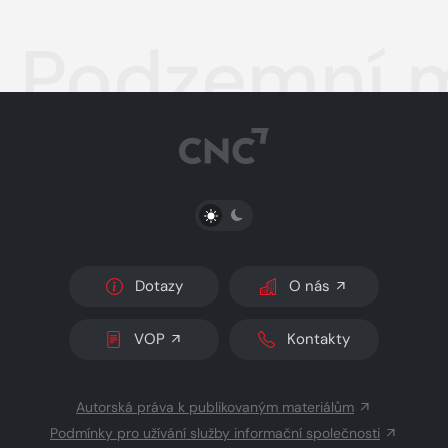
Podzemní 
PŘEPNOUT SVĚTLÝ/TMAVÝ REŽIM
Dotazy
O nás
VOP
Kontakty
Autorská práva k publikovaným materiálům
Podmínky pro užívání služby informační společnosti