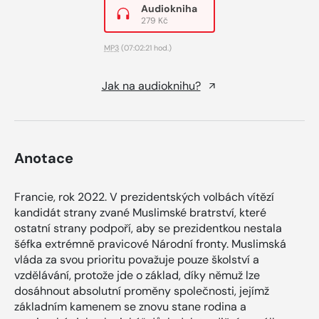
Audiokniha
279 Kč
MP3
(07:02:21 hod.)
Jak na audioknihu?
Anotace
Francie, rok 2022. V prezidentských volbách vítězí
kandidát strany zvané Muslimské bratrství, které
ostatní strany podpoří, aby se prezidentkou nestala
šéfka extrémně pravicové Národní fronty. Muslimská
vláda za svou prioritu považuje pouze školství a
vzdělávání, protože jde o základ, díky němuž lze
dosáhnout absolutní proměny společnosti, jejímž
základním kamenem se znovu stane rodina a