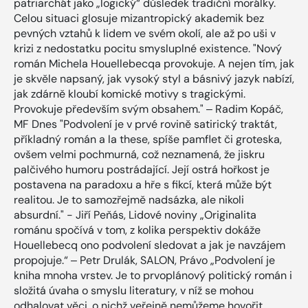
patriarchát jako „logický“ důsledek tradiční morálky.
Celou situaci glosuje mizantropický akademik bez
pevných vztahů k lidem ve svém okolí, ale až po uši v
krizi z nedostatku pocitu smysluplné existence. "Nový
román Michela Houellebecqa provokuje. A nejen tím, jak
je skvěle napsaný, jak vysoký styl a básnivý jazyk nabízí,
jak zdárně kloubí komické motivy s tragickými.
Provokuje především svým obsahem." ‒ Radim Kopáč,
MF Dnes "Podvolení je v prvé rovině satirický traktát,
příkladný román a la these, spíše pamflet či groteska,
ovšem velmi pochmurná, což neznamená, že jiskru
palčivého humoru postrádající. Její ostrá hořkost je
postavena na paradoxu a hře s fikcí, která může být
realitou. Je to samozřejmě nadsázka, ale nikoli
absurdní." - Jiří Peňás, Lidové noviny „Originalita
románu spočívá v tom, z kolika perspektiv dokáže
Houellebecq ono podvolení sledovat a jak je navzájem
propojuje.“ ‒ Petr Drulák, SALON, Právo „Podvolení je
kniha mnoha vrstev. Je to prvoplánový politický román i
složitá úvaha o smyslu literatury, v níž se mohou
odhalovat věci, o nichž veřejně nemůžeme hovořit,