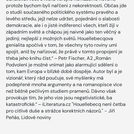
protože bychom byli nařčeni z nekorektnosti. Občas jde
o studii současného politického systému pravého a
levého středu, jejž nelze udržet, pojednání o slabosti
demokracie, ale i o jisté indiferenci všech, kteří žijí v
západním světě a chápou jej naivně jako ten věčný a
jediný, nejlepší z možných světů. Houellebecqova
genialita spočívá v tom, že všechny tyto roviny umí
spojit, aniž by nařizoval, že právě v tomto propojení je
třeba jeho knihu číst.“ ‒ Petr Fischer, A2 „Román
Podvolení je možné vnímat jako alarmující sdělení o
tom, kam Evropa v blízké době dospěje. Autor byl a je
vizionář, který rád poučuje, své myšlenky má
podepřené mnoha argumenty a na romanopisce více
než běžně pečlivým studiem pramenů. Dávno však
provokuje tím, že jeho vize jsou negativistické, ba
katastrofické.“ ‒ iLiteratura.cz "Houellebecq není četba
pro citlivé duše a strážce korektních názorů." - Jiří
Peňás, Lidové noviny