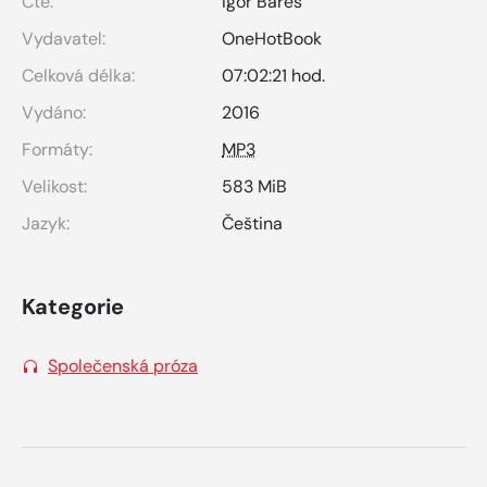
Čte:
Igor Bareš
Vydavatel:
OneHotBook
Celková délka:
07:02:21 hod.
Vydáno:
2016
Formáty:
MP3
Velikost:
583 MiB
Jazyk:
Čeština
Kategorie
Společenská próza