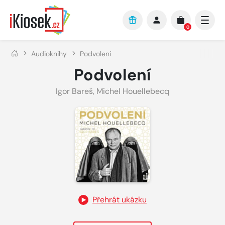
Přejít na hlavní obsah
0
Audioknihy
Podvolení
Podvolení
Igor Bareš
,
Michel Houellebecq
Přehrát ukázku