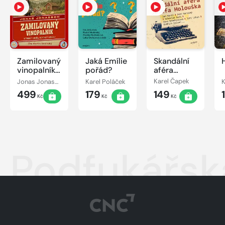
Zamilovaný
Jaká Emílie
Skandální
vinopalník,
pořád?
aféra
který uměl
Josefa
Jonas Jonasson
Karel Poláček
Karel Čapek
K
kydat hnůj
Holouška
499
179
149
Kč
Kč
Kč
Podfukářsk