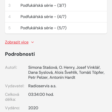
3
Podfukářská série - (3/7)
4
Podfukářská série - (4/7)
5
Podfukářská série - (5/7)
Zobrazit více
Podrobnosti
Autoři:
Simona Stašová
,
O. Henry
,
Josef Vinklář
,
Dana Syslová
,
Alois Švehlík
,
Tomáš Töpfer
,
Petr Pelzer
,
Antonín Hardt
Vydavatel:
Radioservis a.s.
Celková
03:34:00 hod.
délka:
Vydáno:
2020