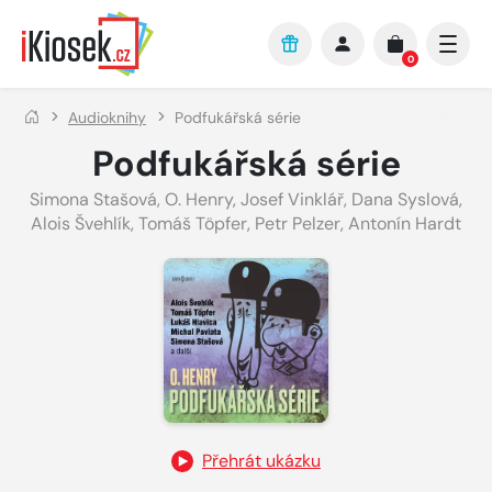
Přejít na hlavní obsah
0
Audioknihy
Podfukářská série
Podfukářská série
Simona Stašová
,
O. Henry
,
Josef Vinklář
,
Dana Syslová
,
Alois Švehlík
,
Tomáš Töpfer
,
Petr Pelzer
,
Antonín Hardt
Přehrát ukázku