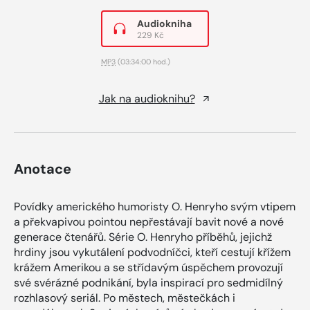
Audiokniha
229 Kč
MP3
(03:34:00 hod.)
Jak na audioknihu?
Anotace
Povídky amerického humoristy O. Henryho svým vtipem
a překvapivou pointou nepřestávají bavit nové a nové
generace čtenářů. Série O. Henryho příběhů, jejichž
hrdiny jsou vykutálení podvodníčci, kteří cestují křížem
krážem Amerikou a se střídavým úspěchem provozují
své svérázné podnikání, byla inspirací pro sedmidílný
rozhlasový seriál. Po městech, městečkách i