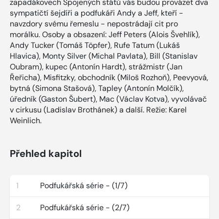
zapadákovech Spojených států vás budou provázet dva
sympatičtí šejdíři a podfukáři Andy a Jeff, kteří -
navzdory svému řemeslu - nepostrádají cit pro
morálku. Osoby a obsazení: Jeff Peters (Alois Švehlík),
Andy Tucker (Tomáš Töpfer), Rufe Tatum (Lukáš
Hlavica), Monty Silver (Michal Pavlata), Bill (Stanislav
Oubram), kupec (Antonín Hardt), strážmistr (Jan
Řeřicha), Misfitzky, obchodník (Miloš Rozhoň), Peevyová,
bytná (Simona Stašová), Tapley (Antonín Molčík),
úředník (Gaston Šubert), Mac (Václav Kotva), vyvolávač
v cirkusu (Ladislav Brothánek) a další. Režie: Karel
Weinlich.
Přehled kapitol
1
Podfukářská série - (1/7)
2
Podfukářská série - (2/7)