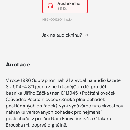
Audiokniha
99 Kč
MP3
(00:53:04 hod.)
Jak na audioknihu?
Anotace
V roce 1996 Supraphon nahrál a vydal na audio kazetě
SU 5114-4 811 jedno z nejkrásnějších děl pro děti
básníka Jiřího Žáčka (nar. 6.11.1945 ) Počítání oveček
(původně Počítání oveček.Knížka plná pohádek
poskládaných do řádek) Nyní vydáváme tuto skvostnou
nahrávku veršovaných pohádek pro nejmenší
posluchače v podání Nadi Konvalinkové a Otakara
Brouska ml. poprvé digitálně.