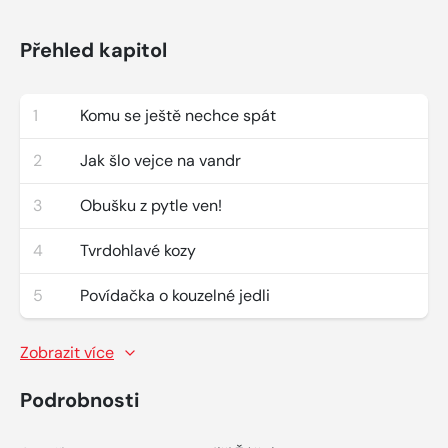
Přehled kapitol
1
Komu se ještě nechce spát
2
Jak šlo vejce na vandr
3
Obušku z pytle ven!
4
Tvrdohlavé kozy
5
Povídačka o kouzelné jedli
Zobrazit více
Podrobnosti