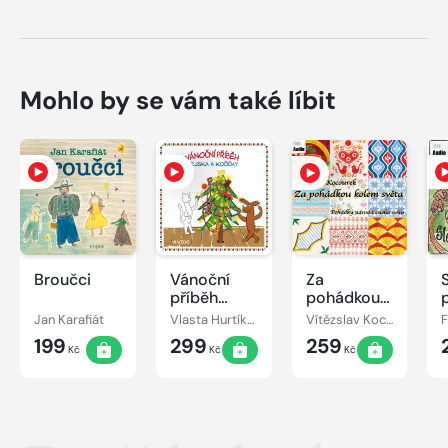
Mohlo by se vám také líbit
Broučci
Vánoční
Za
příběh
pohádkou
pejska a
kolem
Jan Karafiát
Vlasta Hurtíková
Vítězslav Kocourek
kočičky
světa
199
299
259
Kč
Kč
Kč