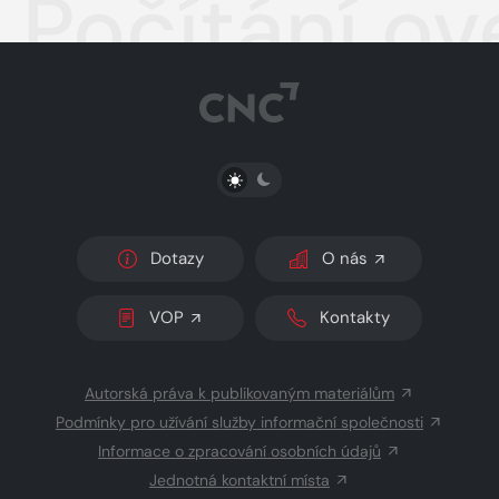
Počítání o
PŘEPNOUT SVĚTLÝ/TMAVÝ REŽIM
Dotazy
O nás
VOP
Kontakty
Autorská práva k publikovaným materiálům
Podmínky pro užívání služby informační společnosti
Informace o zpracování osobních údajů
Jednotná kontaktní místa