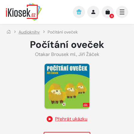
Přejít na hlavní obsah
0
Audioknihy
Počítání oveček
Počítání oveček
Otakar Brousek ml.
,
Jiří Žáček
Přehrát ukázku