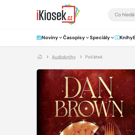
Přejít na hlavní obsah
VYHLEDÁVÁNÍ
Hlavní navigace
Noviny
Časopisy
Speciály
Knihy
Audioknihy
Počátek