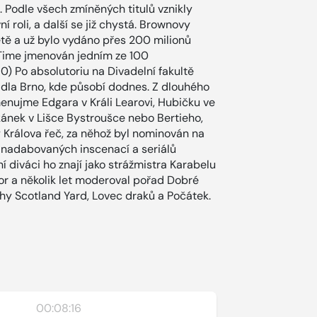
 Podle všech zmíněných titulů vznikly
roli, a další se již chystá. Brownovy
tě a už bylo vydáno přes 200 milionů
Time jmenován jedním ze 100
70) Po absolutoriu na Divadelní fakultě
dla Brno, kde působí dodnes. Z dlouhého
menujme Edgara v Králi Learovi, Hubičku ve
kánek v Lišce Bystroušce nebo Bertieho,
 Králova řeč, za něhož byl nominován na
 nadabovaných inscenací a seriálů
ní diváci ho znají jako strážmistra Karabelu
r a několik let moderoval pořad Dobré
hy Scotland Yard, Lovec draků a Počátek.
00:08:16