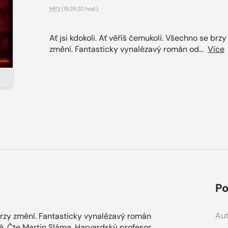
MP3
(19:28:20 hod.)
Ať jsi kdokoli. Ať věříš čemukoli. Všechno se brzy
změní. Fantasticky vynalézavý román od...
Více
Po
Aut
 brzy změní. Fantasticky vynalézavý román
tě. Čte Martin Sláma. Harvardský profesor