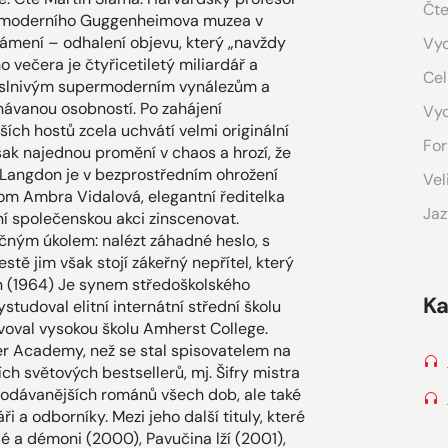
Čte
ramoderního Guggenheimova muzea v
ámení – odhalení objevu, který „navždy
Vyd
večera je čtyřicetiletý miliardář a
Cel
 oslnivým supermoderním vynálezům a
ávanou osobností. Po zahájení
Vy
ích hostů zcela uchvátí velmi originální
For
ak najednou promění v chaos a hrozí, že
 Langdon je v bezprostředním ohrožení
Vel
tom Ambra Vidalová, elegantní ředitelka
Jaz
í společenskou akci zinscenovat.
čným úkolem: nalézt záhadné heslo, s
stě jim však stojí zákeřný nepřítel, který
n (1964) Je synem středoškolského
Ka
udoval elitní internátní střední školu
voval vysokou školu Amherst College.
ter Academy, než se stal spisovatelem na
h světových bestsellerů, mj. Šifry mistra
prodávanějších románů všech dob, ale také
 a odborníky. Mezi jeho další tituly, které
é a démoni (2000), Pavučina lží (2001),