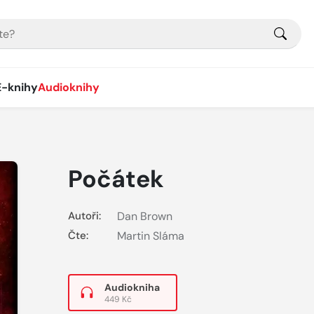
E-knihy
Audioknihy
Počátek
Autoři:
Dan Brown
Čte:
Martin Sláma
Audiokniha
449 Kč