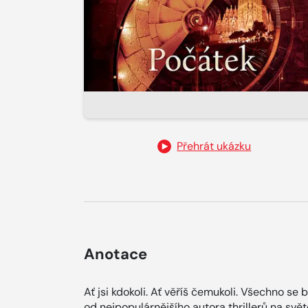
Přehrát ukázku
Anotace
Ať jsi kdokoli. Ať věříš čemukoli. Všechno se
od nejpopulárnějšího autora thrillerů na svě