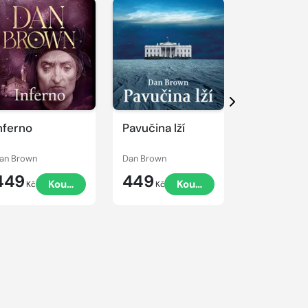
řehrát
kázku
Přehrát
Přehrát
ukázku
ukázku
Další
nferno
Pavučina lží
Šifra mist
Leonarda
an Brown
Dan Brown
Dan Brown
449
449
449
Koupit
Koupit
Kč
Kč
Kč