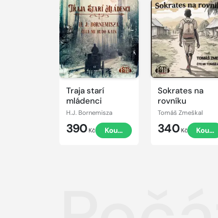
Přehrát
Přehrát
ukázku
ukázku
Traja starí
Sokrates na
mládenci
rovníku
H.J. Bornemisza
Tomáš Zmeškal
390
340
Koupit
Koupi
Kč
Kč
Počá