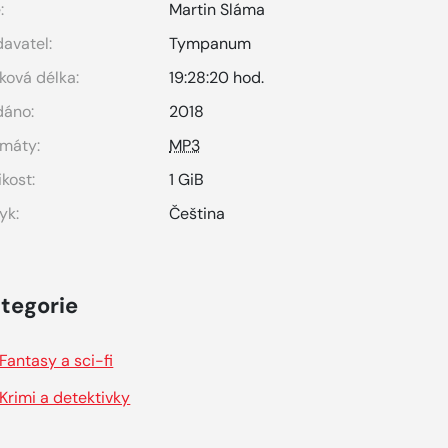
:
Martin Sláma
avatel:
Tympanum
ková délka:
19:28:20 hod.
dáno:
2018
máty:
MP3
ikost:
1 GiB
yk:
Čeština
tegorie
Fantasy a sci-fi
Krimi a detektivky