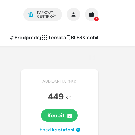
DÁRKOVÝ
CERTIFIKÁT
0
Předprodej
Témata
BLESKmobil
AUDIOKNIHA
(
MP3
)
449
Kč
Koupit
Ihned
ke stažení
?