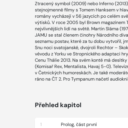
Ztracený symbol (2009) nebo Inferno (2013).
stejnojmenné filmy s Tomem Hanksem v hlavní 
romány vycházejí v 56 jazycích po celém svě
výtisků. V roce 2005 byl Brown magazínem 
nejvlivnějších lidí na světě. Martin Sláma (19
JAMU se stal členem činohry Národního diva
seznamu postav, které za tu dobu vytvořil, j
Snu noci svatojanské, dvojroli Rechtor – Sko
vévodu z Yorku ve Stropnického adaptaci hry
Cenu Thálie 2013. Na svém kontě má desítky
(Komisař Rex, Mentalista, Havaj 5-0). Televiz
v Četnických humoreskách. Je také moderáto
ráno na ČT 2. Pro Tympanum načetl audiokni
Přehled kapitol
1
Prolog, část první