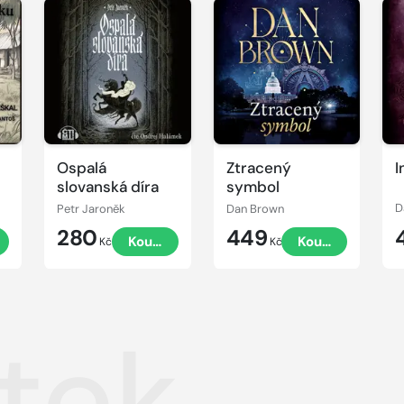
Přehrát
Přehrát
P
ukázku
ukázku
u
Ospalá
Ztracený
I
slovanská díra
symbol
Petr Jaroněk
Dan Brown
D
280
449
t
Koupit
Koupit
Kč
Kč
tek