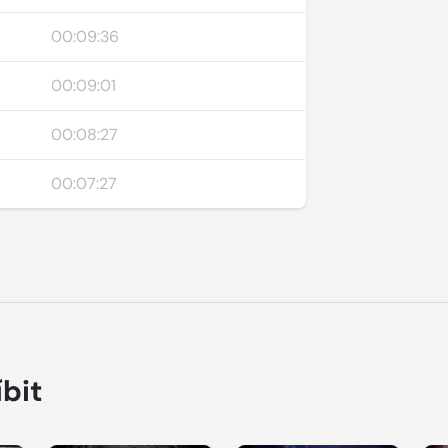
00:09:36
00:09:01
00:08:27
00:07:27
íbit