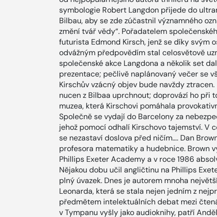
symbologie Robert Langdon přijede do ult
Bilbau, aby se zde zúčastnil významného ozn
změní tvář vědy“. Pořadatelem společenského 
futurista Edmond Kirsch, jenž se díky svým
odvážným předpovědím stal celosvětově uzn
společenské akce Langdona a několik set dalš
prezentace; pečlivě naplánovaný večer se vš
Kirschův vzácný objev bude navždy ztracen.
nucen z Bilbaa uprchnout; doprovází ho při 
muzea, která Kirschovi pomáhala provokativn
Společně se vydají do Barcelony za nebezpe
jehož pomocí odhalí Kirschovo tajemství. V ce
se nezastaví doslova před ničím…. Dan Brow
profesora matematiky a hudebnice. Brown vyst
Phillips Exeter Academy a v roce 1986 absol
Nějakou dobu učil angličtinu na Phillips Exe
plný úvazek. Dnes je autorem mnoha největšíc
Leonarda, která se stala nejen jedním z nej
předmětem intelektuálních debat mezi čtenáři
v Tympanu vyšly jako audioknihy, patří Anděl