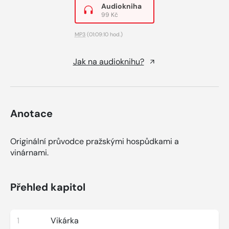
Audiokniha
99 Kč
MP3
(01:09:10 hod.)
Jak na audioknihu?
Anotace
Originální průvodce pražskými hospůdkami a
vinárnami.
Přehled kapitol
1
Vikárka