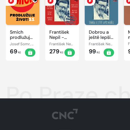
Smích
František
Dobrou a
prodlužuje
Nepil -
ještě lepší
život! 11
Kolekce
neděli
Josef Somr, Jiří Lír, Barbora Hrzánová, Jiří Grossmann, Václav Postránecký, Miroslav Moravec, Jiří Štuchal, Josef Velda, Miloslav Šimek, František Nepil
František Nepil
František Nepil
audioknih
69
279
99
Kč
Kč
Kč
Po Praze c