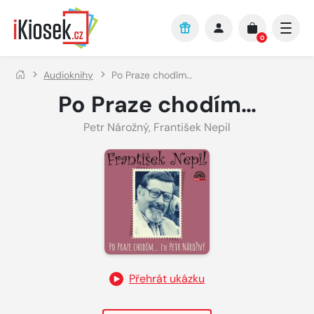
Přejít na hlavní obsah
0
Audioknihy
Po Praze chodím…
Po Praze chodím…
Petr Nárožný
,
František Nepil
Přehrát ukázku