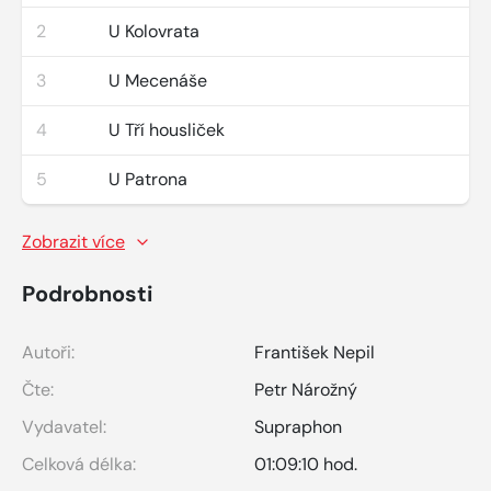
2
U Kolovrata
3
U Mecenáše
4
U Tří housliček
5
U Patrona
Zobrazit více
Podrobnosti
Autoři:
František Nepil
Čte:
Petr Nárožný
Vydavatel:
Supraphon
Celková délka:
01:09:10 hod.