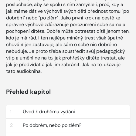
posluchače, aby se spolu s ním zamýšleli, proč, kdy a
jak máme dát ve výchově svých dětí přednost tomu "po
dobrém" nebo "po zlém". Jako první krok na cestě ke
správné výchově zdůrazňuje porozumění sobě sama a
pochopení dítěte. Dobře může potrestat dítě jenom ten,
kdo je má rád. I ten nejlépe míněný trest však špatné
chování jen zastavuje, ale sám o sobě nic dobrého
nebuduje. Je proto třeba soustředit svůj pedagogický
vtip a umění ne na to, jak prohřešky dítěte trestat, ale
jak je předvídat a jak jim zabránit. Jak na to, ukazuje
tato audiokniha.
Přehled kapitol
1
Úvod k druhému vydání
2
Po dobrém, nebo po zlém?