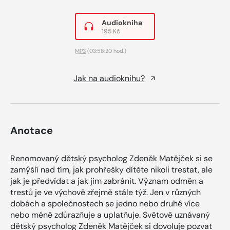
Audiokniha
195 Kč
MP3
(03:58:20 hod.)
Jak na audioknihu?
Anotace
Renomovaný dětský psycholog Zdeněk Matějček si se
zamýšlí nad tím, jak prohřešky dítěte nikoli trestat, ale
jak je předvídat a jak jim zabránit. Význam odměn a
trestů je ve výchově zřejmě stále týž. Jen v různých
dobách a společnostech se jedno nebo druhé více
nebo méně zdůrazňuje a uplatňuje. Světově uznávaný
dětský psycholog Zdeněk Matějček si dovoluje pozvat