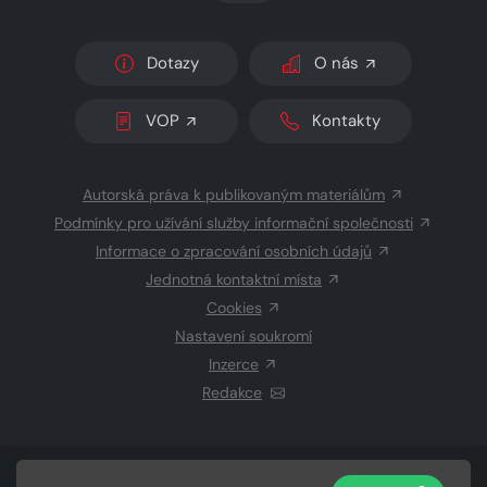
Dotazy
O nás
VOP
Kontakty
Autorská práva k publikovaným materiálům
Podmínky pro užívání služby informační společnosti
Informace o zpracování osobních údajů
Jednotná kontaktní místa
Cookies
Nastavení soukromí
Inzerce
Redakce
© 2026 Copyright
CZECH NEWS CENTER a.s.
a dodavatelé