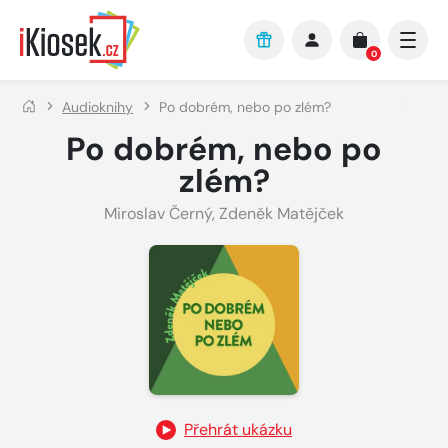
Přejít na hlavní obsah
0
Audioknihy
Po dobrém, nebo po zlém?
Po dobrém, nebo po
zlém?
Miroslav Černý
,
Zdeněk Matějček
Přehrát ukázku