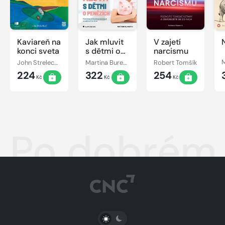
Kaviareň na
Jak mluvit
V zajetí
konci sveta
s dětmi o
narcismu
penězích
John Strelecky
Martina Burešová
Robert Tomšík
224
322
254
Kč
Kč
Kč
Po dobrém,
PŘEPNOUT SVĚTLÝ/TMAVÝ REŽIM