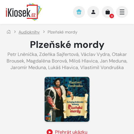
Přejít na hlavní obsah
0
Audioknihy
Plzeňské mordy
Plzeňské mordy
Petr Lněnička
,
Zdeňka Sajfertová
,
Václav Vydra
,
Otakar
Brousek
,
Magdaléna Borová
,
Miloš Hlavica
,
Jan Meduna
,
Jaromír Meduna
,
Lukáš Hlavica
,
Vlastimil Vondruška
Přehrát ukázku