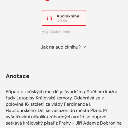
Audiokniha
129 Kč
MP3
(02:05:59 hod.)
Jak na audioknihu?
Anotace
Případ plzeňských mordů je úvodním příběhem knižní
řady Letopisy Královské komory. Odehrává se v
polovině 16. století, za vlády Ferdinanda I.
Habsburského. Děj se zasazen do města Plzně. Při
vyšetřování několika záhadných vražd se poprvé
setkává královský písař z Prahy - Jiří Adam z Dobronína