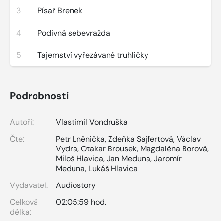
3
Písař Brenek
4
Podivná sebevražda
5
Tajemství vyřezávané truhličky
Podrobnosti
Autoři:
Vlastimil Vondruška
Čte:
Petr Lněnička
,
Zdeňka Sajfertová
,
Václav
Vydra
,
Otakar Brousek
,
Magdaléna Borová
,
Miloš Hlavica
,
Jan Meduna
,
Jaromír
Meduna
,
Lukáš Hlavica
Vydavatel:
Audiostory
Celková
02:05:59 hod.
délka: