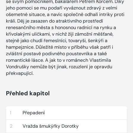
se svým pomocníkem, bakalářem Petrem Korcem. Díky
jeho pomoci se mu podaří vyváznout zdravý z velmi
ošemetné situace, a navíc společně odhalí intriky proti
králi. Děj je zasazen do atraktivního prostředí
renesančního města s honosnou radnicí na rynku a
křivolakými uličkami, v nichž žijí zámožní měšťané,
stejně jako chudí řemeslníci, tovaryši, šenkýři a
hampejznice. Důležité místo v příběhu však patří i
zvláštní postavě podivného poustevníka a také
romantické lásce. A jak to v románech Vlastimila
Vondrušky nemůže být jinak, rozuzlení je opravdu
překvapující.
Přehled kapitol
1
Přepadení
2
Vražda šmukýřky Dorotky