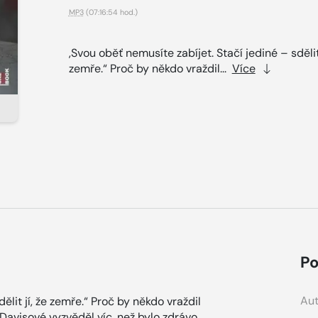
MP3
(07:16:54 hod.)
,Svou oběť nemusíte zabíjet. Stačí jediné – sdělit 
zemře.“ Proč by někdo vraždil...
Více
Po
Aut
ělit jí, že zemře.“ Proč by někdo vraždil
Davisové vyzvěděl víc, než bylo zdrávo.