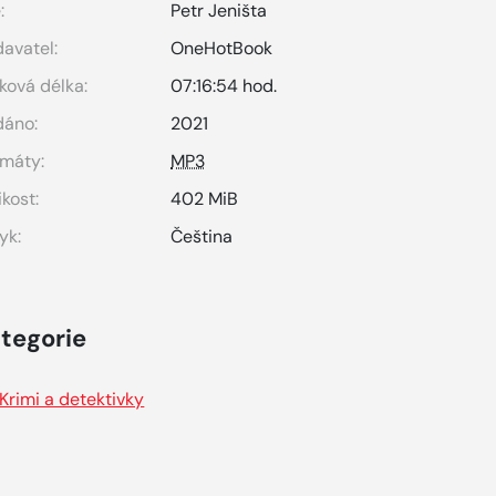
:
Petr Jeništa
avatel:
OneHotBook
ková délka:
07:16:54 hod.
dáno:
2021
máty:
MP3
ikost:
402 MiB
yk:
Čeština
tegorie
Krimi a detektivky