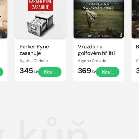
ukázku
ukázku
u
Parker Pyne
Vražda na
B
zasahuje
golfovém hřišti
Agatha Christie
Agatha Christie
A
345
369
t
Koupit
Koupit
Kč
Kč
ý kůň