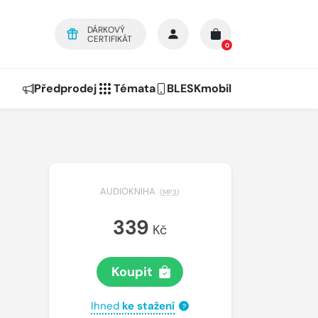
DÁRKOVÝ
CERTIFIKÁT
0
Předprodej
Témata
BLESKmobil
AUDIOKNIHA
(
MP3
)
339
Kč
Koupit
Ihned
ke stažení
?