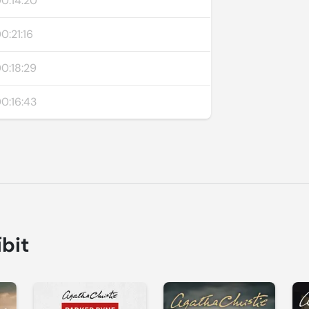
0:14:20
0:21:16
0:18:29
0:16:43
íbit
Přehrát
Přehrát
P