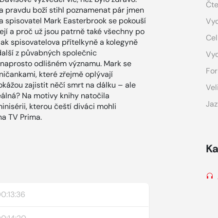
Čte
a pravdu boží stihl poznamenat pár jmen
e a spisovatel Mark Easterbrook se pokouší
Vyd
sejí a proč už jsou patrně také všechny po
Cel
 jak spisovatelova přítelkyně a kolegyně
další z půvabných společnic
Vy
v naprosto odlišném významu. Mark se
For
ičankami, které zřejmě oplývají
ážou zajistit něčí smrt na dálku – ale
Vel
eálná? Na motivy knihy natočila
Jaz
isérii, kterou čeští diváci mohli
na TV Prima.
Ka
0:13:36