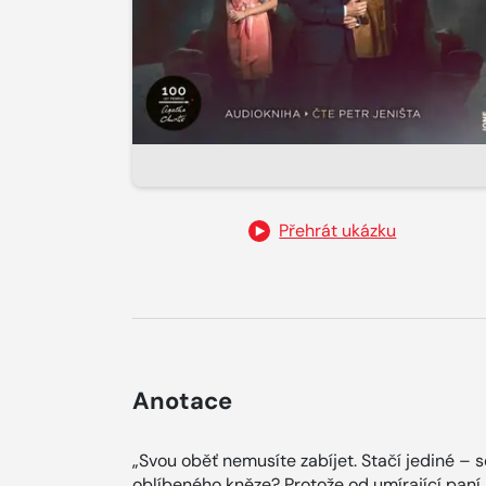
Přehrát ukázku
Anotace
„Svou oběť nemusíte zabíjet. Stačí jediné – sd
oblíbeného kněze? Protože od umírající paní 