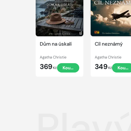
ukázku
ukázku
Dům na úskalí
Cíl neznámý
Agatha Christie
Agatha Christie
369
349
Koupit
Koupi
Kč
Kč
Plav