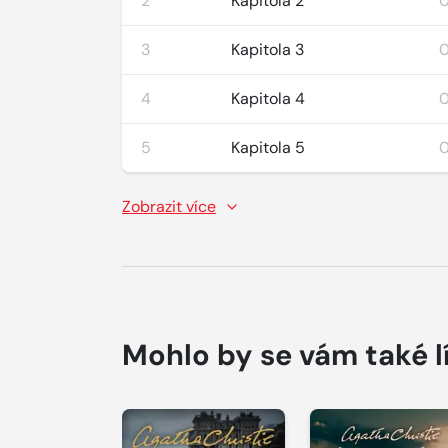
2
Kapitola 2
0
3
Kapitola 3
0
4
Kapitola 4
0
5
Kapitola 5
0
Zobrazit více
Mohlo by se vám také l
Přehrát
Přehrát