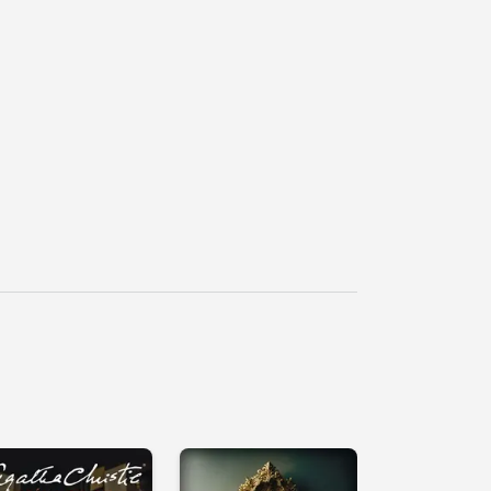
řehrát