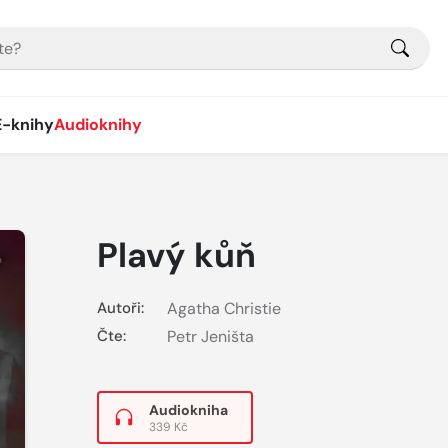
E-knihy
Audioknihy
Plavý kůň
Autoři:
Agatha Christie
Čte:
Petr Jeništa
Audiokniha
339 Kč