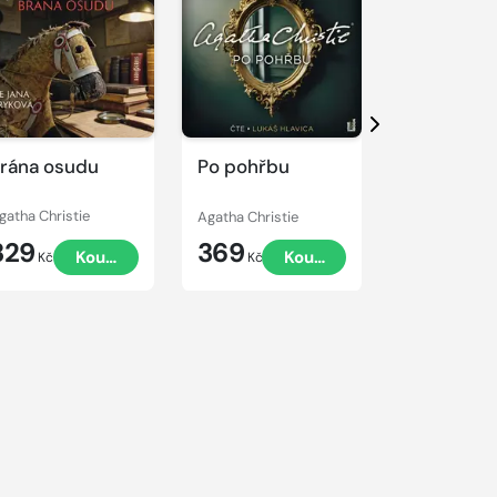
kázku
Přehrát
Přehrát
ukázku
ukázku
Další
rána osudu
Po pohřbu
Nultá hod
gatha Christie
Agatha Christie
Agatha Christ
329
369
389
Koupit
Koupit
Kč
Kč
Kč