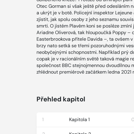
Otec Gorman si však ještě před odesláním n
a ukrýt je v botě. Policejní inspektor Lejeun
zjistit, jak spolu osoby z jeho seznamu souvi
smrti. O jistém Plavém koni se posléze zmíní
Ariadne Oliverová, tak hloupoučká Poppy – 
Easterbrookova přítele Davida –, ta ovšem 
brzy nato setká se třemi pozoruhodnými vesn
neobyčejnými schopnostmi. Například prý dok
copak je v racionálním světě taková magie r
společnost BBC stejnojmennou dvoudílnou min
zhlédnout premiérově začátkem ledna 2021 
Přehled kapitol
1
Kapitola 1
0