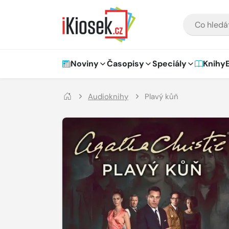
Přejít na hlavní obsah
VYHLEDÁVÁNÍ
Hlavní navigace
Noviny
Časopisy
Speciály
Knihy
Audioknihy
Plavý kůň