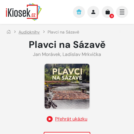
Přejít na hlavní obsah
0
Audioknihy
Plavci na Sázavě
Plavci na Sázavě
Jan Morávek
,
Ladislav Mrkvička
Přehrát ukázku