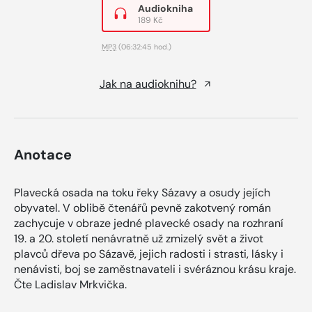
Audiokniha
189 Kč
MP3
(06:32:45 hod.)
Jak na audioknihu?
Anotace
Plavecká osada na toku řeky Sázavy a osudy jejích
obyvatel. V oblibě čtenářů pevně zakotvený román
zachycuje v obraze jedné plavecké osady na rozhraní
19. a 20. století nenávratně už zmizelý svět a život
plavců dřeva po Sázavě, jejich radosti i strasti, lásky i
nenávisti, boj se zaměstnavateli i svéráznou krásu kraje.
Čte Ladislav Mrkvička.