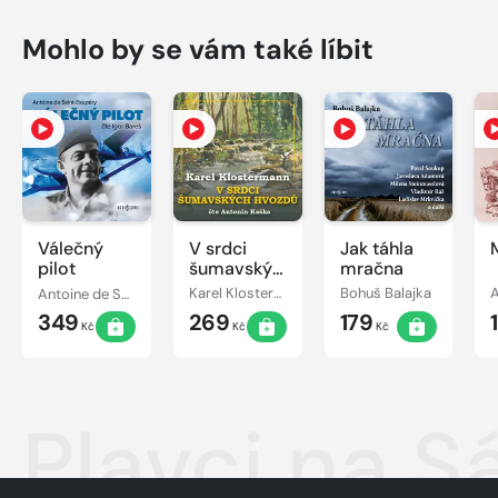
Mohlo by se vám také líbit
Válečný
V srdci
Jak táhla
pilot
šumavských
mračna
hvozdů
Antoine de Saint-Exupéry
Karel Klostermann
Bohuš Balajka
A
349
269
179
Kč
Kč
Kč
Plavci na S